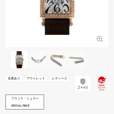
RICH CROSS
TwinPinky
ヴァシュロン・コンスタ
リッチクロス
ツインピンキー
ンタン
ANGLER
ETERNITY
AUDEMARS PIGUET
JAEGER LE COULTRE
アングラー
エタニティ
オーデマ・ピゲ
ジャガー・ルクルト
HIMAWARI
YUKIZAKI BACHIKAN
CHANEL
Cartier
ヒマワリ
ゆきざき バチカン
シャネル
カルティエ
USED NOMBRE
USED ALPHA
HARRY WINSTON
BVLGARI
ノンブル認定中古
アルファ認定中古
ハリー・ウィンストン
ブルガリ
ZENITH
TAG HEUER
ゼニス
タグホイヤー
オリジナルジュエリー一覧へ
DUNAMIS
TABLE CLOCK
デュナミス
置き時計
VINTAGE WATCH
在庫あり
アウトレット
レディース
ヴィンテージウォッチ
すべての時計ブランドを見る
フランク・ミュラー
SPECIAL PRICE