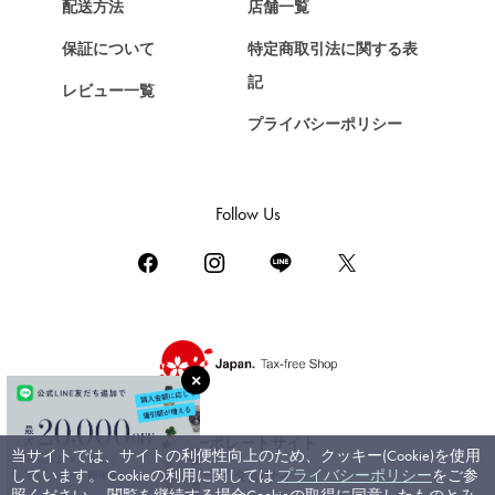
Chopard
配送方法
店舗一覧
ショパール
保証について
特定商取引法に関する表
ZENITH
記
レビュー一覧
ゼニス
プライバシーポリシー
DAMIANI
ダミアーニ
TUDOR
Follow Us
チューダー（チュードル）
TIFFANY&Co.
ティファニー
PIAGET
ピアジェ
BOUCHERON
ブシュロン
コーポレートサイト
当サイトでは、サイトの利便性向上のため、クッキー(Cookie)を使用
BVLGARI
しています。 Cookieの利用に関しては
プライバシーポリシー
をご参
ブライダルサイト
ブルガリ