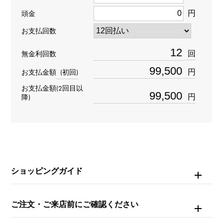
円
頭金
タイプ
お支払回数
レディース
回
無金利回数
ブレスサイズ
円
お支払金額
(初回)
約17.0cm
お支払金額(2回目以
円
降)
ムーブメント
クォーツ
防水
日常生活防水
ショッピングガイド
文字盤種
ご注文・ご来店前にご確認ください
-