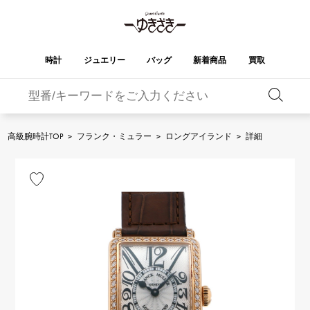
時計
ジュエリー
バッグ
新着商品
買取
バーキン
オータクロア
YUKIZAKI
ROLEX
ブランド
セレクト
HUBLOT
ブライダル
ジュエリー
ロレックス
ジュエリー
ジュエリー
ウブロ
ジュエリー
高級腕時計TOP
>
フランク・ミュラー
>
ロングアイランド
>
詳細
ケリー
ピコタンロック
OMEGA
BREITLING
オメガ
ブライトリング
REGALIA
DOUBLE TOP
ガーデンパーティー
エブリン
レガリア
ダブルトップ
A.LANGE & SOHNE
Breguet
ランゲ＆ゾーネ
ブレゲ
YOBIKO
NOMBRE
財布
チャーム
ヨビコ
ノンブル
PATEK PHILIPPE
IWC
IWC
パテック・フィリップ
NOMBRE putite
ALPHA
小物
その他
ノンブルプティ
アルファ
FRANCK MULLER
RICHARD MILLE
フランク・ミュラー
リシャール・ミル
ALPHA putite
eclat
アルファプティ
エクラ
VACHERON
PANERAI
エルメスバッグ
CONSTANTIN
パネライ