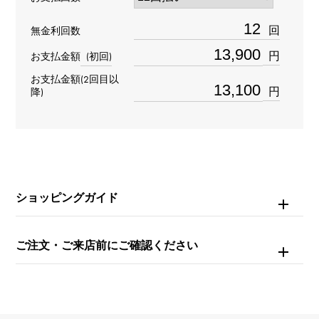
材質
回
無金利回数
K18ピンクゴールド
円
お支払金額
(初回)
お支払金額(2回目以
石種
円
降)
-
リングサイズ
17号
ショッピングガイド
重量
約2.7g
ご注文・ご来店前にご確認ください