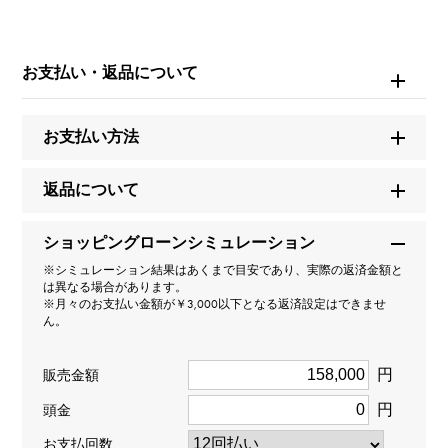
ブランド名
カルティエ
お支払い・返品について
モデル名
お支払い方法
バレリーナ
返品について
型番
ショッピングローンシミュレーション
B4098500
※シミュレーション結果はあくまで目安であり、実際の返済金額と
は異なる場合があります。
タイプ
※月々のお支払い金額が￥3,000以下となる返済設定はできませ
ん。
レディース
円
販売金額
種類
円
頭金
リング
お支払回数