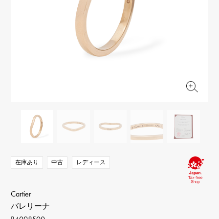
RICH CROSS
TwinPinky
ヴァシュロン・コンスタ
リッチクロス
ツインピンキー
ンタン
ANGLER
ETERNITY
AUDEMARS PIGUET
JAEGER LE COULTRE
アングラー
エタニティ
オーデマ・ピゲ
ジャガー・ルクルト
HIMAWARI
YUKIZAKI BACHIKAN
CHANEL
Cartier
ヒマワリ
ゆきざき バチカン
シャネル
カルティエ
USED NOMBRE
USED ALPHA
HARRY WINSTON
BVLGARI
ノンブル認定中古
アルファ認定中古
ハリー・ウィンストン
ブルガリ
ZENITH
TAG HEUER
ゼニス
タグホイヤー
オリジナルジュエリー一覧へ
DUNAMIS
TABLE CLOCK
デュナミス
置き時計
VINTAGE WATCH
ヴィンテージウォッチ
在庫あり
中古
レディース
すべての時計ブランドを見る
Cartier
バレリーナ