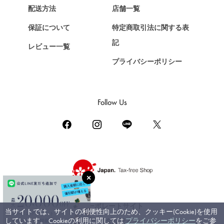
Chopard
配送方法
店舗一覧
ショパール
保証について
特定商取引法に関する表
ZENITH
記
レビュー一覧
ゼニス
プライバシーポリシー
DAMIANI
ダミアーニ
TUDOR
Follow Us
チューダー（チュードル）
TIFFANY&Co.
ティファニー
PIAGET
ピアジェ
BOUCHERON
ブシュロン
コーポレートサイト
当サイトでは、サイトの利便性向上のため、クッキー(Cookie)を使用
BVLGARI
しています。 Cookieの利用に関しては
プライバシーポリシー
をご参
ブライダルサイト
ブルガリ