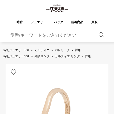
時計
ジュエリー
バッグ
新着商品
買取
バーキン
オータクロア
YUKIZAKI
ROLEX
ブランド
セレクト
HUBLOT
ブライダル
ジュエリー
ロレックス
ジュエリー
ジュエリー
ウブロ
ジュエリー
高級ジュエリーTOP
>
カルティエ
>
バレリーナ
>
詳細
ケリー
ピコタンロック
OMEGA
BREITLING
高級ジュエリーTOP
>
高級リング
>
カルティエ リング
>
詳細
オメガ
ブライトリング
REGALIA
DOUBLE TOP
ガーデンパーティー
エブリン
レガリア
ダブルトップ
A.LANGE & SOHNE
Breguet
ランゲ＆ゾーネ
ブレゲ
YOBIKO
NOMBRE
財布
チャーム
ヨビコ
ノンブル
PATEK PHILIPPE
IWC
IWC
パテック・フィリップ
NOMBRE putite
ALPHA
小物
その他
ノンブルプティ
アルファ
FRANCK MULLER
RICHARD MILLE
フランク・ミュラー
リシャール・ミル
ALPHA putite
eclat
アルファプティ
エクラ
VACHERON
PANERAI
エルメスバッグ
CONSTANTIN
パネライ