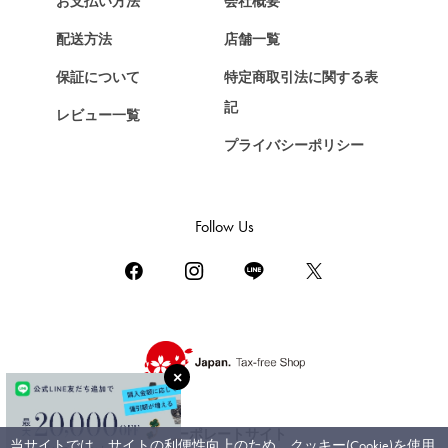
お支払い方法
会社概要
Chopard
配送方法
店舗一覧
ショパール
保証について
特定商取引法に関する表
ZENITH
記
レビュー一覧
ゼニス
プライバシーポリシー
DAMIANI
ダミアーニ
TUDOR
Follow Us
チューダー（チュードル）
TIFFANY&Co.
ティファニー
PIAGET
ピアジェ
BOUCHERON
ブシュロン
コーポレートサイト
当サイトでは、サイトの利便性向上のため、クッキー(Cookie)を使用
BVLGARI