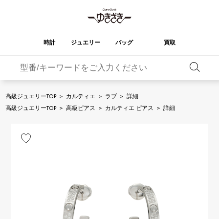
時計
ジュエリー
バッグ
買取
バーキン
オータクロア
YUKIZAKI
ROLEX
ブランド
セレクト
HUBLOT
ブライダル
ジュエリー
ロレックス
ジュエリー
ジュエリー
ウブロ
ジュエリー
高級ジュエリーTOP
>
カルティエ
>
ラブ
>
詳細
ケリー
ピコタンロック
OMEGA
BREITLING
高級ジュエリーTOP
>
高級ピアス
>
カルティエ ピアス
>
詳細
オメガ
ブライトリング
REGALIA
DOUBLE TOP
ガーデンパーティー
エブリン
レガリア
ダブルトップ
A.LANGE & SOHNE
Breguet
ランゲ＆ゾーネ
ブレゲ
YOBIKO
NOMBRE
財布
チャーム
ヨビコ
ノンブル
PATEK PHILIPPE
IWC
IWC
パテック・フィリップ
NOMBRE putite
ALPHA
小物
その他
ノンブルプティ
アルファ
FRANCK MULLER
RICHARD MILLE
フランク・ミュラー
リシャール・ミル
ALPHA putite
eclat
アルファプティ
エクラ
VACHERON
PANERAI
エルメスバッグ
CONSTANTIN
パネライ