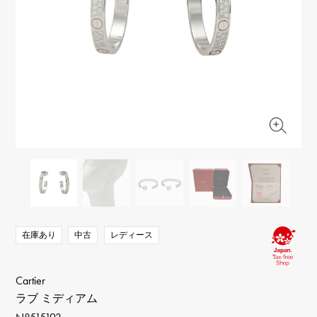
RICH CROSS
TwinPinky
ヴァシュロン・コンスタ
リッチクロス
ツインピンキー
ンタン
ANGLER
ETERNITY
AUDEMARS PIGUET
JAEGER LE COULTRE
アングラー
エタニティ
オーデマ・ピゲ
ジャガー・ルクルト
HIMAWARI
YUKIZAKI BACHIKAN
CHANEL
Cartier
ヒマワリ
ゆきざき バチカン
シャネル
カルティエ
USED NOMBRE
USED ALPHA
HARRY WINSTON
BVLGARI
ノンブル認定中古
アルファ認定中古
ハリー・ウィンストン
ブルガリ
ZENITH
TAG HEUER
ゼニス
タグホイヤー
オリジナルジュエリー一覧へ
DUNAMIS
TABLE CLOCK
デュナミス
置き時計
VINTAGE WATCH
ヴィンテージウォッチ
在庫あり
中古
レディース
すべての時計ブランドを見る
Cartier
ラブ ミディアム