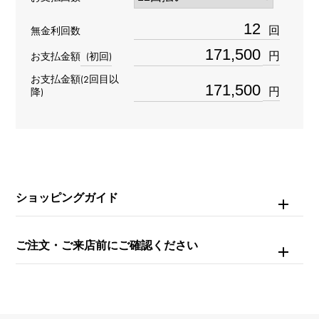
デザイン
回
無金利回数
フープ
円
お支払金額
(初回)
お支払金額(2回目以
材質
円
降)
K18ホワイトゴールド
石種(1)
ダイヤモンド 約0.255ct
ショッピングガイド
石種(2)
ダイヤモンド 約0.255ct
ご注文・ご来店前にご確認ください
重量
約8.8g