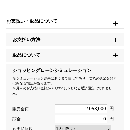
ブランド名
カルティエ
お支払い・返品について
モデル名
お支払い方法
ラブ
返品について
型番
ショッピングローンシミュレーション
N8515193
※シミュレーション結果はあくまで目安であり、実際の返済金額と
は異なる場合があります。
タイプ
※月々のお支払い金額が￥3,000以下となる返済設定はできませ
ん。
レディース
円
販売金額
種類
円
頭金
ピアス
お支払回数