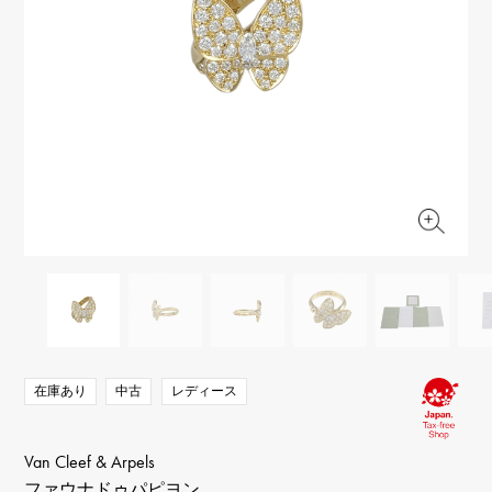
RICH CROSS
TwinPinky
ヴァシュロン・コンスタ
リッチクロス
ツインピンキー
ンタン
ANGLER
ETERNITY
AUDEMARS PIGUET
JAEGER LE COULTRE
アングラー
エタニティ
オーデマ・ピゲ
ジャガー・ルクルト
HIMAWARI
YUKIZAKI BACHIKAN
CHANEL
Cartier
ヒマワリ
ゆきざき バチカン
シャネル
カルティエ
USED NOMBRE
USED ALPHA
HARRY WINSTON
BVLGARI
ノンブル認定中古
アルファ認定中古
ハリー・ウィンストン
ブルガリ
ZENITH
TAG HEUER
ゼニス
タグホイヤー
オリジナルジュエリー一覧へ
DUNAMIS
TABLE CLOCK
デュナミス
置き時計
VINTAGE WATCH
ヴィンテージウォッチ
在庫あり
中古
レディース
すべての時計ブランドを見る
Van Cleef & Arpels
ファウナドゥパピヨン