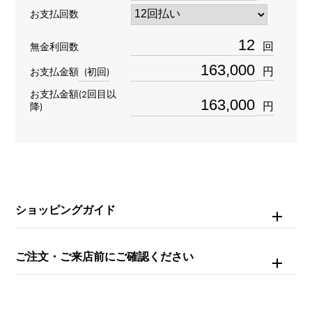
リング
＞
蝶 × リング
お支払回数
材質
回
無金利回数
K18イエローゴールド K18ホワイトゴールド
円
お支払金額
(初回)
お支払金額(2回目以
石種
円
降)
ダイヤモンド 約0.860ct
リングサイズ
6号
ショッピングガイド
重量
約5.3g
ご注文・ご来店前にご確認ください
モチーフサイズ
縦 約15 × 横 約16mm