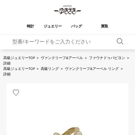
時計
ジュエリー
バッグ
買取
バーキン
オータクロア
YUKIZAKI
ROLEX
ブランド
セレクト
HUBLOT
ブライダル
ジュエリー
ロレックス
ジュエリー
ジュエリー
ウブロ
ジュエリー
高級ジュエリーTOP
>
ヴァンクリーフ&アーペル
>
ファウナドゥパピヨン
>
詳細
ケリー
ピコタンロック
OMEGA
BREITLING
高級ジュエリーTOP
>
高級リング
>
ヴァンクリーフ&アーペル リング
>
オメガ
ブライトリング
詳細
REGALIA
DOUBLE TOP
ガーデンパーティー
エブリン
レガリア
ダブルトップ
A.LANGE & SOHNE
Breguet
ランゲ＆ゾーネ
ブレゲ
YOBIKO
NOMBRE
財布
チャーム
ヨビコ
ノンブル
PATEK PHILIPPE
IWC
IWC
パテック・フィリップ
NOMBRE putite
ALPHA
小物
その他
ノンブルプティ
アルファ
FRANCK MULLER
RICHARD MILLE
フランク・ミュラー
リシャール・ミル
ALPHA putite
eclat
アルファプティ
エクラ
VACHERON
PANERAI
エルメスバッグ
CONSTANTIN
パネライ