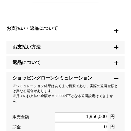
ファウナドゥパピヨン
ブランド名
ヴァンクリーフ&アーペル
お支払い・返品について
モデル名
お支払い方法
ファウナドゥパピヨン
返品について
型番
ショッピングローンシミュレーション
VCARP3DQ00
※シミュレーション結果はあくまで目安であり、実際の返済金額と
は異なる場合があります。
タイプ
※月々のお支払い金額が￥3,000以下となる返済設定はできませ
ん。
レディース
円
販売金額
種類
円
頭金