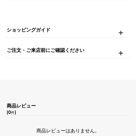
石種(2)
ダイヤモンド 約0.200ct
ショッピングガイド
重量
約6g
ご注文・ご来店前にご確認ください
モチーフサイズ
縦 約15 × 横 約15 × 奥行 約5mm
チェーンサイズ
約42cm
商品レビュー
(0
)
件
商品レビューはありません。