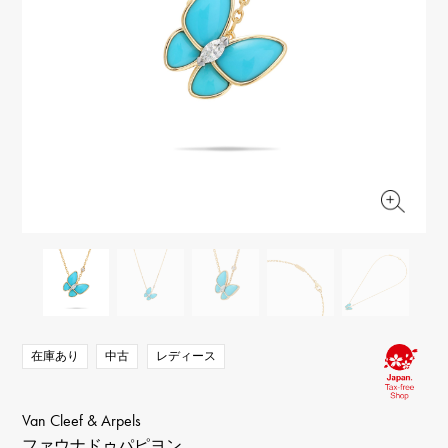
RICH CROSS
TwinPinky
ヴァシュロン・コンスタ
リッチクロス
ツインピンキー
ンタン
ANGLER
ETERNITY
AUDEMARS PIGUET
JAEGER LE COULTRE
アングラー
エタニティ
オーデマ・ピゲ
ジャガー・ルクルト
HIMAWARI
YUKIZAKI BACHIKAN
CHANEL
Cartier
ヒマワリ
ゆきざき バチカン
シャネル
カルティエ
USED NOMBRE
USED ALPHA
HARRY WINSTON
BVLGARI
ノンブル認定中古
アルファ認定中古
ハリー・ウィンストン
ブルガリ
ZENITH
TAG HEUER
ゼニス
タグホイヤー
オリジナルジュエリー一覧へ
DUNAMIS
TABLE CLOCK
デュナミス
置き時計
VINTAGE WATCH
ヴィンテージウォッチ
在庫あり
中古
レディース
すべての時計ブランドを見る
Van Cleef & Arpels
ファウナドゥパピヨン