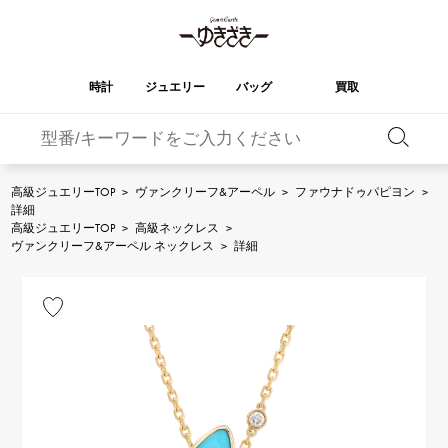
時計
ジュエリー
バッグ
買取
バーキン
オータクロア
YUKIZAKI
ROLEX
ブランド
セレクト
HUBLOT
ブライダル
ジュエリー
ロレックス
ジュエリー
ジュエリー
ウブロ
ジュエリー
高級ジュエリーTOP
>
ヴァンクリーフ&アーペル
>
ファウナドゥパピヨン
>
詳細
ケリー
ピコタンロック
OMEGA
BREITLING
高級ジュエリーTOP
>
高級ネックレス
>
オメガ
ブライトリング
ヴァンクリーフ&アーペル ネックレス
>
詳細
REGALIA
DOUBLE TOP
ガーデンパーティー
エブリン
レガリア
ダブルトップ
A.LANGE & SOHNE
Breguet
ランゲ＆ゾーネ
ブレゲ
YOBIKO
NOMBRE
財布
チャーム
ヨビコ
ノンブル
PATEK PHILIPPE
IWC
IWC
パテック・フィリップ
NOMBRE putite
ALPHA
小物
その他
ノンブルプティ
アルファ
FRANCK MULLER
RICHARD MILLE
フランク・ミュラー
リシャール・ミル
ALPHA putite
eclat
アルファプティ
エクラ
VACHERON
PANERAI
エルメスバッグ
CONSTANTIN
パネライ