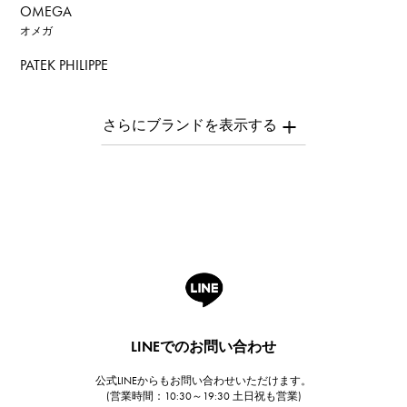
OMEGA
オメガ
PATEK PHILIPPE
パテック・フィリップ
AUDEMARS PIGUET
オーデマ・ピゲ
Breguet
ブレゲ
ROGER DUBUIS
ロジェ・デュブイ
A.LANGE & SOHNE
ランゲ＆ゾーネ
HUBLOT
LINEでのお問い合わせ
ウブロ
公式LINEからもお問い合わせいただけます。
FRANCK MULLER
(営業時間：10:30～19:30 土日祝も営業)
フランク・ミュラー