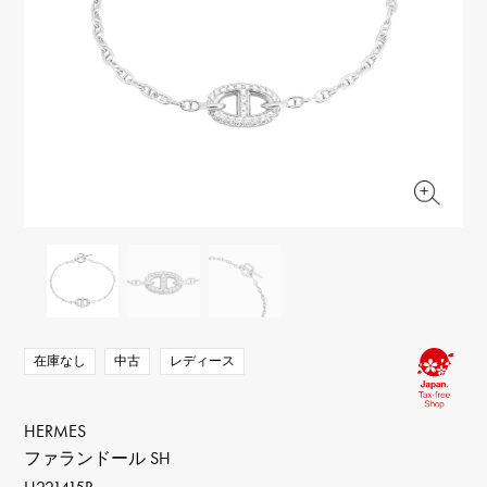
RICH CROSS
TwinPinky
ヴァシュロン・コンスタ
リッチクロス
ツインピンキー
ンタン
ANGLER
ETERNITY
AUDEMARS PIGUET
JAEGER LE COULTRE
アングラー
エタニティ
オーデマ・ピゲ
ジャガー・ルクルト
HIMAWARI
YUKIZAKI BACHIKAN
CHANEL
Cartier
ヒマワリ
ゆきざき バチカン
シャネル
カルティエ
USED NOMBRE
USED ALPHA
HARRY WINSTON
BVLGARI
ノンブル認定中古
アルファ認定中古
ハリー・ウィンストン
ブルガリ
ZENITH
TAG HEUER
ゼニス
タグホイヤー
オリジナルジュエリー一覧へ
DUNAMIS
TABLE CLOCK
デュナミス
置き時計
VINTAGE WATCH
ヴィンテージウォッチ
在庫なし
中古
レディース
すべての時計ブランドを見る
HERMES
ファランドール SH