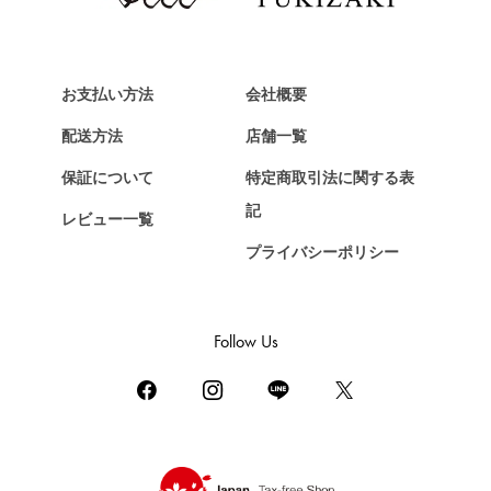
Van Cleef & Arpels
ヴァンクリーフ&アーペル
HERMES
エルメス
お支払い方法
会社概要
Chopard
配送方法
店舗一覧
ショパール
保証について
特定商取引法に関する表
ZENITH
記
レビュー一覧
ゼニス
プライバシーポリシー
DAMIANI
ダミアーニ
TUDOR
Follow Us
チューダー（チュードル）
TIFFANY&Co.
ティファニー
PIAGET
ピアジェ