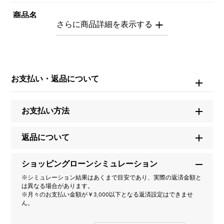
商品名
ファランドール SH
ブランド名
エルメス
お支払い・返品について
モデル名
お支払い方法
ファランドール
返品について
型番
ショッピングローンシミュレーション
H221415B
※シミュレーション結果はあくまで目安であり、実際の返済金額と
は異なる場合があります。
タイプ
※月々のお支払い金額が￥3,000以下となる返済設定はできませ
ん。
レディース