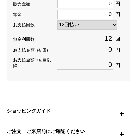
円
販売金額
種類
円
頭金
ブレスレット
お支払回数
材質
回
無金利回数
K18ホワイトゴールド
円
お支払金額
(初回)
お支払金額(2回目以
石種
円
降)
ダイヤモンド 約0.450ct
重量
約5.8g
ショッピングガイド
モチーフサイズ
縦 約8 × 横 約14 × 奥行 約2mm
ご注文・ご来店前にご確認ください