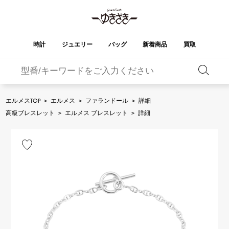
時計
ジュエリー
バッグ
新着商品
買取
バーキン
オータクロア
YUKIZAKI
ROLEX
ブランド
セレクト
HUBLOT
ブライダル
ジュエリー
ロレックス
ジュエリー
ジュエリー
ウブロ
ジュエリー
エルメスTOP
>
エルメス
>
ファランドール
>
詳細
ケリー
ピコタンロック
OMEGA
BREITLING
高級ブレスレット
>
エルメス ブレスレット
>
詳細
オメガ
ブライトリング
REGALIA
DOUBLE TOP
ガーデンパーティー
エブリン
レガリア
ダブルトップ
A.LANGE & SOHNE
Breguet
ランゲ＆ゾーネ
ブレゲ
YOBIKO
NOMBRE
財布
チャーム
ヨビコ
ノンブル
PATEK PHILIPPE
IWC
IWC
パテック・フィリップ
NOMBRE putite
ALPHA
小物
その他
ノンブルプティ
アルファ
FRANCK MULLER
RICHARD MILLE
フランク・ミュラー
リシャール・ミル
ALPHA putite
eclat
アルファプティ
エクラ
VACHERON
PANERAI
エルメスバッグ
CONSTANTIN
パネライ