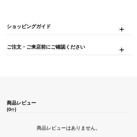
サイズ
(幅) 約20cm (高さ) 約12cm (奥行) 約1.5cm
ショッピングガイド
ご注文・ご来店前にご確認ください
商品レビュー
(0
)
件
商品レビューはありません。