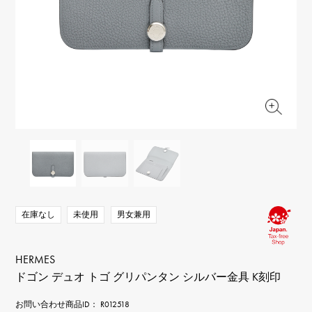
RICH CROSS
TwinPinky
ヴァシュロン・コンスタ
リッチクロス
ツインピンキー
ンタン
ANGLER
ETERNITY
AUDEMARS PIGUET
JAEGER LE COULTRE
アングラー
エタニティ
オーデマ・ピゲ
ジャガー・ルクルト
HIMAWARI
YUKIZAKI BACHIKAN
CHANEL
Cartier
ヒマワリ
ゆきざき バチカン
シャネル
カルティエ
USED NOMBRE
USED ALPHA
HARRY WINSTON
BVLGARI
ノンブル認定中古
アルファ認定中古
ハリー・ウィンストン
ブルガリ
ZENITH
TAG HEUER
ゼニス
タグホイヤー
オリジナルジュエリー一覧へ
DUNAMIS
TABLE CLOCK
デュナミス
置き時計
VINTAGE WATCH
在庫なし
未使用
男女兼用
ヴィンテージウォッチ
すべての時計ブランドを見る
HERMES
ドゴン デュオ トゴ グリパンタン シルバー金具 K刻印
お問い合わせ商品ID： R012518