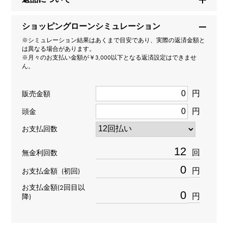
タイプ
ショッピングローンシミュレーション
※シミュレーション結果はあくまで目安であり、実際の返済金額と
財布
は異なる場合があります。
※月々のお支払い金額が￥3,000以下となる返済設定はできませ
ん。
材質
トゴ
円
販売金額
円
頭金
色
お支払回数
グリパンタン
回
無金利回数
金具
円
お支払金額
(初回)
シルバー金具
お支払金額(2回目以
円
降)
刻印
K刻印