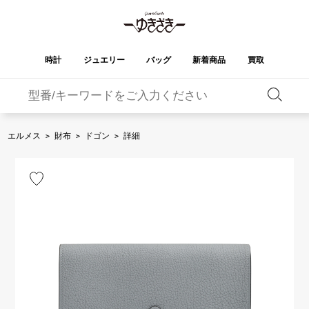
時計
ジュエリー
バッグ
新着商品
買取
バーキン
オータクロア
YUKIZAKI
ROLEX
ブランド
セレクト
HUBLOT
ブライダル
ジュエリー
ロレックス
ジュエリー
ジュエリー
ウブロ
ジュエリー
エルメス
>
財布
>
ドゴン
>
詳細
ケリー
ピコタンロック
OMEGA
BREITLING
オメガ
ブライトリング
REGALIA
DOUBLE TOP
ガーデンパーティー
エブリン
レガリア
ダブルトップ
A.LANGE & SOHNE
Breguet
ランゲ＆ゾーネ
ブレゲ
YOBIKO
NOMBRE
財布
チャーム
ヨビコ
ノンブル
PATEK PHILIPPE
IWC
IWC
パテック・フィリップ
NOMBRE putite
ALPHA
小物
その他
ノンブルプティ
アルファ
FRANCK MULLER
RICHARD MILLE
フランク・ミュラー
リシャール・ミル
ALPHA putite
eclat
アルファプティ
エクラ
VACHERON
PANERAI
エルメスバッグ
CONSTANTIN
パネライ