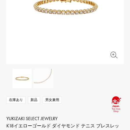
RICH CROSS
TwinPinky
ヴァシュロン・コンスタ
リッチクロス
ツインピンキー
ンタン
ANGLER
ETERNITY
AUDEMARS PIGUET
JAEGER LE COULTRE
アングラー
エタニティ
オーデマ・ピゲ
ジャガー・ルクルト
HIMAWARI
YUKIZAKI BACHIKAN
CHANEL
Cartier
ヒマワリ
ゆきざき バチカン
シャネル
カルティエ
USED NOMBRE
USED ALPHA
HARRY WINSTON
BVLGARI
ノンブル認定中古
アルファ認定中古
ハリー・ウィンストン
ブルガリ
ZENITH
TAG HEUER
ゼニス
タグホイヤー
オリジナルジュエリー一覧へ
DUNAMIS
TABLE CLOCK
デュナミス
置き時計
VINTAGE WATCH
ヴィンテージウォッチ
在庫あり
新品
男女兼用
すべての時計ブランドを見る
YUKIZAKI SELECT JEWELRY
K18イエローゴールド ダイヤモンド テニス ブレスレッ