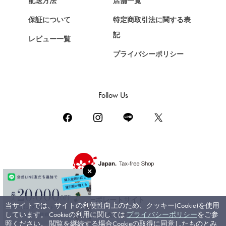
配送方法
店舗一覧
ショパール
保証について
特定商取引法に関する表
ZENITH
記
レビュー一覧
ゼニス
プライバシーポリシー
DAMIANI
ダミアーニ
TUDOR
Follow Us
チューダー（チュードル）
TIFFANY&Co.
ティファニー
PIAGET
ピアジェ
BOUCHERON
ブシュロン
コーポレートサイト
当サイトでは、サイトの利便性向上のため、クッキー(Cookie)を使用
BVLGARI
しています。 Cookieの利用に関しては
プライバシーポリシー
をご参
ブライダルサイト
ブルガリ
照ください。 閲覧を継続する場合Cookieの取得に同意したものとみ