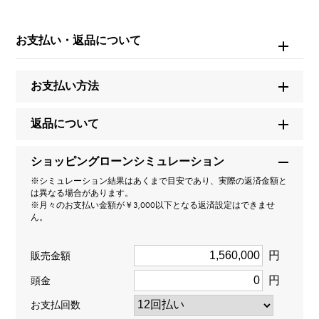
モデル名
お支払い・返品について
テニス
タイプ
お支払い方法
男女兼用
返品について
種類
ショッピングローンシミュレーション
ブレスレット
※シミュレーション結果はあくまで目安であり、実際の返済金額と
は異なる場合があります。
※月々のお支払い金額が￥3,000以下となる返済設定はできませ
材質
ん。
K18イエローゴールド
円
販売金額
石種
円
頭金
ダイヤモンド 約5.000ct
お支払回数