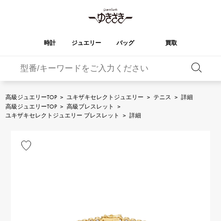
時計
ジュエリー
バッグ
買取
バーキン
オータクロア
YUKIZAKI
ROLEX
ブランド
セレクト
HUBLOT
ブライダル
ジュエリー
ロレックス
ジュエリー
ジュエリー
ウブロ
ジュエリー
高級ジュエリーTOP
>
ユキザキセレクトジュエリー
>
テニス
>
詳細
高級ジュエリーTOP
>
高級ブレスレット
>
ケリー
ピコタンロック
OMEGA
BREITLING
ユキザキセレクトジュエリー ブレスレット
>
詳細
オメガ
ブライトリング
REGALIA
DOUBLE TOP
ガーデンパーティー
エブリン
レガリア
ダブルトップ
A.LANGE & SOHNE
Breguet
ランゲ＆ゾーネ
ブレゲ
YOBIKO
NOMBRE
財布
チャーム
ヨビコ
ノンブル
PATEK PHILIPPE
IWC
IWC
パテック・フィリップ
NOMBRE putite
ALPHA
小物
その他
ノンブルプティ
アルファ
FRANCK MULLER
RICHARD MILLE
フランク・ミュラー
リシャール・ミル
ALPHA putite
eclat
アルファプティ
エクラ
VACHERON
PANERAI
エルメスバッグ
CONSTANTIN
パネライ