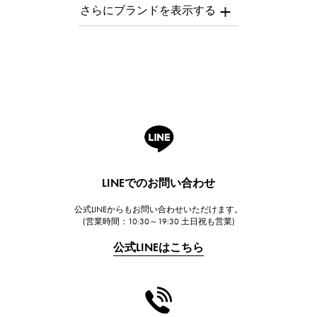
AUDEMARS PIGUET
オーデマ・ピゲ
Breguet
ブレゲ
ROGER DUBUIS
ロジェ・デュブイ
A.LANGE & SOHNE
ランゲ＆ゾーネ
HUBLOT
LINEでのお問い合わせ
ウブロ
公式LINEからもお問い合わせいただけます。
FRANCK MULLER
(営業時間：10:30～19:30 土日祝も営業)
フランク・ミュラー
公式LINEはこちら
CHANEL
シャネル
HARRY WINSTON
ハリー・ウィンストン