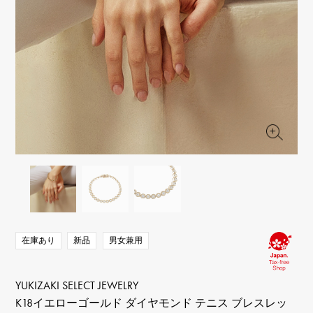
RICH CROSS
TwinPinky
ヴァシュロン・コンスタ
リッチクロス
ツインピンキー
ンタン
ANGLER
ETERNITY
AUDEMARS PIGUET
JAEGER LE COULTRE
アングラー
エタニティ
オーデマ・ピゲ
ジャガー・ルクルト
HIMAWARI
YUKIZAKI BACHIKAN
CHANEL
Cartier
ヒマワリ
ゆきざき バチカン
シャネル
カルティエ
USED NOMBRE
USED ALPHA
HARRY WINSTON
BVLGARI
ノンブル認定中古
アルファ認定中古
ハリー・ウィンストン
ブルガリ
ZENITH
TAG HEUER
ゼニス
タグホイヤー
オリジナルジュエリー一覧へ
DUNAMIS
TABLE CLOCK
デュナミス
置き時計
VINTAGE WATCH
ヴィンテージウォッチ
在庫あり
新品
男女兼用
すべての時計ブランドを見る
YUKIZAKI SELECT JEWELRY
K18イエローゴールド ダイヤモンド テニス ブレスレッ