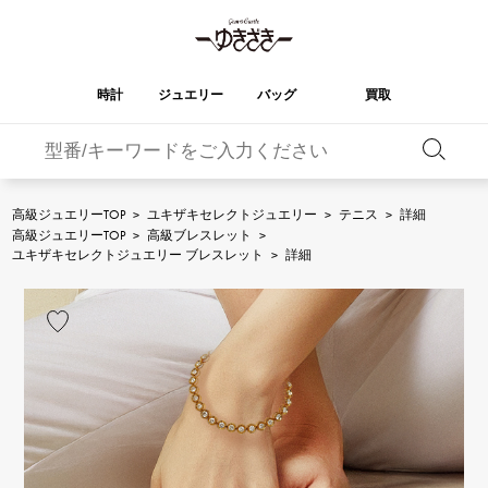
時計
ジュエリー
バッグ
買取
バーキン
オータクロア
YUKIZAKI
ROLEX
ブランド
セレクト
HUBLOT
ブライダル
ジュエリー
ロレックス
ジュエリー
ジュエリー
ウブロ
ジュエリー
高級ジュエリーTOP
>
ユキザキセレクトジュエリー
>
テニス
>
詳細
高級ジュエリーTOP
>
高級ブレスレット
>
ケリー
ピコタンロック
OMEGA
BREITLING
ユキザキセレクトジュエリー ブレスレット
>
詳細
オメガ
ブライトリング
REGALIA
DOUBLE TOP
ガーデンパーティー
エブリン
レガリア
ダブルトップ
A.LANGE & SOHNE
Breguet
ランゲ＆ゾーネ
ブレゲ
YOBIKO
NOMBRE
財布
チャーム
ヨビコ
ノンブル
PATEK PHILIPPE
IWC
IWC
パテック・フィリップ
NOMBRE putite
ALPHA
小物
その他
ノンブルプティ
アルファ
FRANCK MULLER
RICHARD MILLE
フランク・ミュラー
リシャール・ミル
ALPHA putite
eclat
アルファプティ
エクラ
VACHERON
PANERAI
エルメスバッグ
CONSTANTIN
パネライ