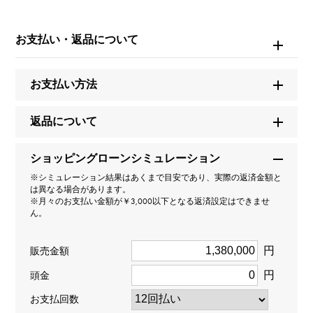
モデル名
お支払い・返品について
テニス
タイプ
お支払い方法
男女兼用
返品について
種類
ショッピングローンシミュレーション
ブレスレット
※シミュレーション結果はあくまで目安であり、実際の返済金額と
は異なる場合があります。
※月々のお支払い金額が￥3,000以下となる返済設定はできませ
材質
ん。
K18イエローゴールド
円
販売金額
石種
円
頭金
ダイヤモンド 約5.000ct
お支払回数