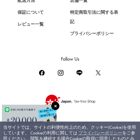
配送方法
店舗一覧
ショパール
保証について
特定商取引法に関する表
ZENITH
記
レビュー一覧
ゼニス
プライバシーポリシー
DAMIANI
ダミアーニ
TUDOR
Follow Us
チューダー（チュードル）
TIFFANY&Co.
ティファニー
PIAGET
ピアジェ
BOUCHERON
ブシュロン
コーポレートサイト
当サイトでは、サイトの利便性向上のため、クッキー(Cookie)を使用
BVLGARI
しています。 Cookieの利用に関しては
プライバシーポリシー
をご参
ブライダルサイト
ブルガリ
照ください。 閲覧を継続する場合Cookieの取得に同意したものとみ