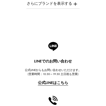
AUDEMARS PIGUET
オーデマ・ピゲ
Breguet
ブレゲ
ROGER DUBUIS
ロジェ・デュブイ
A.LANGE & SOHNE
ランゲ＆ゾーネ
HUBLOT
LINEでのお問い合わせ
ウブロ
公式LINEからもお問い合わせいただけます。
FRANCK MULLER
(営業時間：10:30～19:30 土日祝も営業)
フランク・ミュラー
公式LINEはこちら
CHANEL
シャネル
HARRY WINSTON
ハリー・ウィンストン