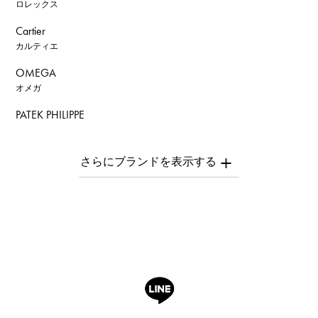
ロレックス
Cartier
カルティエ
OMEGA
オメガ
PATEK PHILIPPE
パテック・フィリップ
AUDEMARS PIGUET
オーデマ・ピゲ
Breguet
ブレゲ
ROGER DUBUIS
ロジェ・デュブイ
A.LANGE & SOHNE
ランゲ＆ゾーネ