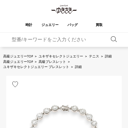
時計
ジュエリー
バッグ
買取
バーキン
オータクロア
YUKIZAKI
ROLEX
ブランド
セレクト
HUBLOT
ブライダル
ジュエリー
ロレックス
ジュエリー
ジュエリー
ウブロ
ジュエリー
高級ジュエリーTOP
>
ユキザキセレクトジュエリー
>
テニス
>
詳細
高級ジュエリーTOP
>
高級ブレスレット
>
ケリー
ピコタンロック
OMEGA
BREITLING
ユキザキセレクトジュエリー ブレスレット
>
詳細
オメガ
ブライトリング
REGALIA
DOUBLE TOP
ガーデンパーティー
エブリン
レガリア
ダブルトップ
A.LANGE & SOHNE
Breguet
ランゲ＆ゾーネ
ブレゲ
YOBIKO
NOMBRE
財布
チャーム
ヨビコ
ノンブル
PATEK PHILIPPE
IWC
IWC
パテック・フィリップ
NOMBRE putite
ALPHA
小物
その他
ノンブルプティ
アルファ
FRANCK MULLER
RICHARD MILLE
フランク・ミュラー
リシャール・ミル
ALPHA putite
eclat
アルファプティ
エクラ
VACHERON
PANERAI
エルメスバッグ
CONSTANTIN
パネライ