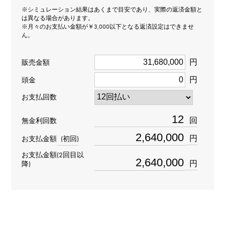
※シミュレーション結果はあくまで目安であり、実際の返済金額と
カラー
は異なる場合があります。
※月々のお支払い金額が￥3,000以下となる返済設定はできませ
ん。
H
カット
円
販売金額
円
GOOD
頭金
お支払回数
クラリティ
回
無金利回数
SI2
円
お支払金額
(初回)
材質
お支払金額(2回目以
円
降)
PT950
石種
ダイヤモンド 約20.512ct