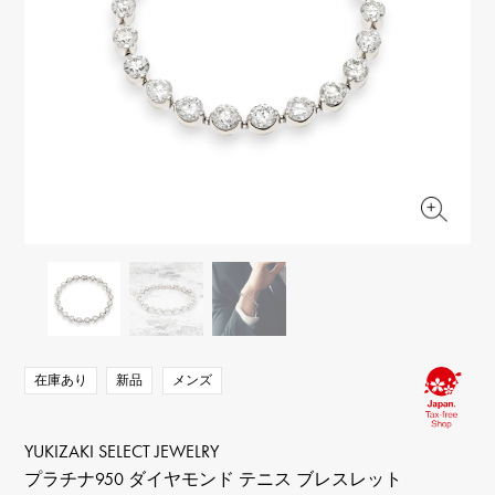
RICH CROSS
TwinPinky
ヴァシュロン・コンスタ
リッチクロス
ツインピンキー
ンタン
ANGLER
ETERNITY
AUDEMARS PIGUET
JAEGER LE COULTRE
アングラー
エタニティ
オーデマ・ピゲ
ジャガー・ルクルト
HIMAWARI
YUKIZAKI BACHIKAN
CHANEL
Cartier
ヒマワリ
ゆきざき バチカン
シャネル
カルティエ
USED NOMBRE
USED ALPHA
HARRY WINSTON
BVLGARI
ノンブル認定中古
アルファ認定中古
ハリー・ウィンストン
ブルガリ
ZENITH
TAG HEUER
ゼニス
タグホイヤー
オリジナルジュエリー一覧へ
DUNAMIS
TABLE CLOCK
デュナミス
置き時計
VINTAGE WATCH
ヴィンテージウォッチ
在庫あり
新品
メンズ
すべての時計ブランドを見る
YUKIZAKI SELECT JEWELRY
プラチナ950 ダイヤモンド テニス ブレスレット