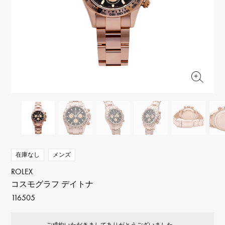
RICH CROSS
TwinPinky
ヴァシュロン・コンスタ
リッチクロス
ツインピンキー
ンタン
ANGLER
ETERNITY
AUDEMARS PIGUET
JAEGER LE COULTRE
アングラー
エタニティ
オーデマ・ピゲ
ジャガー・ルクルト
HIMAWARI
YUKIZAKI BACHIKAN
CHANEL
Cartier
ヒマワリ
ゆきざき バチカン
シャネル
カルティエ
USED NOMBRE
USED ALPHA
HARRY WINSTON
BVLGARI
ノンブル認定中古
アルファ認定中古
ハリー・ウィンストン
ブルガリ
ZENITH
TAG HEUER
ゼニス
タグホイヤー
オリジナルジュエリー一覧へ
DUNAMIS
TABLE CLOCK
デュナミス
置き時計
VINTAGE WATCH
在庫なし
メンズ
ヴィンテージウォッチ
ROLEX
コスモグラフ デイトナ
すべての時計ブランドを見る
116505
ご成約いただきましてありがとうございました。