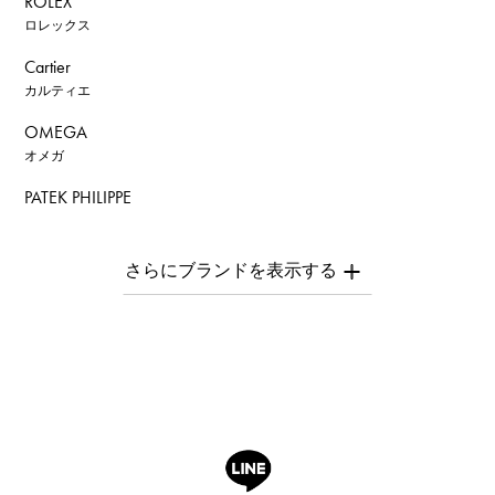
ROLEX
ロレックス
Cartier
カルティエ
OMEGA
オメガ
PATEK PHILIPPE
パテック・フィリップ
AUDEMARS PIGUET
オーデマ・ピゲ
Breguet
ブレゲ
ROGER DUBUIS
ロジェ・デュブイ
A.LANGE & SOHNE
ランゲ＆ゾーネ