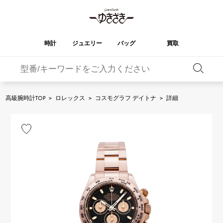
時計
ジュエリー
バッグ
買取
バーキン
オータクロア
YUKIZAKI
ROLEX
ブランド
セレクト
HUBLOT
ブライダル
ジュエリー
ロレックス
ジュエリー
ジュエリー
ウブロ
ジュエリー
高級腕時計TOP
>
ロレックス
>
コスモグラフ デイトナ
>
詳細
ケリー
ピコタンロック
OMEGA
BREITLING
オメガ
ブライトリング
REGALIA
DOUBLE TOP
ガーデンパーティー
エブリン
レガリア
ダブルトップ
A.LANGE & SOHNE
Breguet
ランゲ＆ゾーネ
ブレゲ
YOBIKO
NOMBRE
財布
チャーム
ヨビコ
ノンブル
PATEK PHILIPPE
IWC
IWC
パテック・フィリップ
NOMBRE putite
ALPHA
小物
その他
ノンブルプティ
アルファ
FRANCK MULLER
RICHARD MILLE
フランク・ミュラー
リシャール・ミル
ALPHA putite
eclat
アルファプティ
エクラ
VACHERON
PANERAI
エルメスバッグ
CONSTANTIN
パネライ