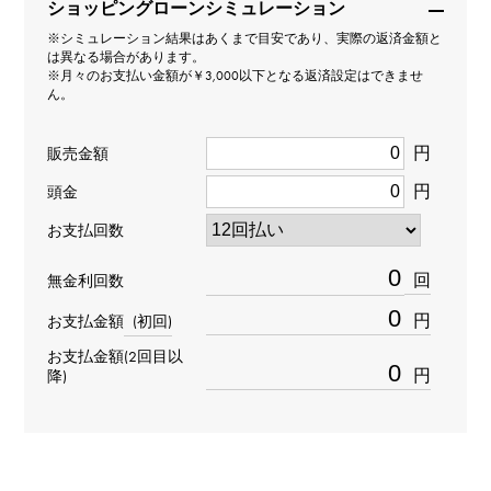
ショッピングローンシミュレーション
タイプ
※シミュレーション結果はあくまで目安であり、実際の返済金額と
は異なる場合があります。
メンズ
※月々のお支払い金額が￥3,000以下となる返済設定はできませ
ん。
ムーブメント
円
販売金額
自動巻き
円
頭金
防水
お支払回数
100m防水
回
無金利回数
円
お支払金額
(初回)
文字盤種
お支払金額(2回目以
-
円
降)
文字盤色
ブラック/ピンク