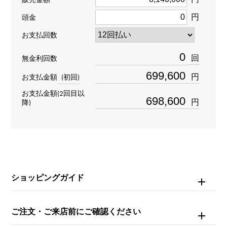
円
型番
頭金
お支払回数
126519LNG
回
無金利回数
タイプ
円
お支払金額
(初回)
メンズ
お支払金額(2回目以
円
降)
ブレスサイズ
約17.5cm
ムーブメント
自動巻き
ショッピングガイド
防水
ご注文・ご来店前にご確認ください
100m防水