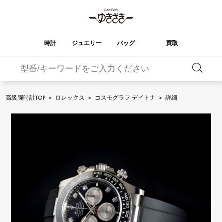
時計
ジュエリー
バッグ
買取
バーキン
オータクロア
YUKIZAKI
ROLEX
ブランド
セレクト
HUBLOT
ブライダル
ジュエリー
ロレックス
ジュエリー
ジュエリー
ウブロ
ジュエリー
高級腕時計TOP
>
ロレックス
>
コスモグラフ デイトナ
>
詳細
ケリー
ピコタンロック
OMEGA
BREITLING
オメガ
ブライトリング
REGALIA
DOUBLE TOP
ガーデンパーティー
エブリン
レガリア
ダブルトップ
A.LANGE & SOHNE
Breguet
ランゲ＆ゾーネ
ブレゲ
YOBIKO
NOMBRE
財布
チャーム
ヨビコ
ノンブル
PATEK PHILIPPE
IWC
IWC
パテック・フィリップ
NOMBRE putite
ALPHA
小物
その他
ノンブルプティ
アルファ
FRANCK MULLER
RICHARD MILLE
フランク・ミュラー
リシャール・ミル
ALPHA putite
eclat
アルファプティ
エクラ
VACHERON
PANERAI
エルメスバッグ
CONSTANTIN
パネライ