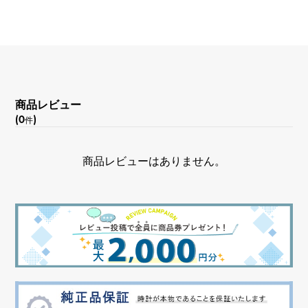
文字盤種
-
文字盤色
商品レビュー
ブライトブラック/スチール/8PD
(0
)
件
文字盤石
商品レビューはありません。
ダイヤモンド
機能
クロノグラフ