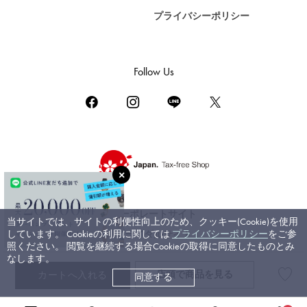
プライバシーポリシー
DAMIANI
ダミアーニ
TUDOR
Follow Us
チューダー（チュードル）
TIFFANY&Co.
ティファニー
PIAGET
ピアジェ
BOUCHERON
ブシュロン
コーポレートサイト
当サイトでは、サイトの利便性向上のため、クッキー(Cookie)を使用
BVLGARI
しています。 Cookieの利用に関しては
プライバシーポリシー
をご参
ブライダルサイト
ブルガリ
照ください。 閲覧を継続する場合Cookieの取得に同意したものとみ
なします。
RICHARD MILLE
店頭で
商品を見る
カートへ入れる
同意する
©ジェムキャッスルゆきざき. All rights reserved.
リシャール・ミル
高級腕時計TOP
>
ロレックス
>
コスモグラフ デイトナ
>
詳細