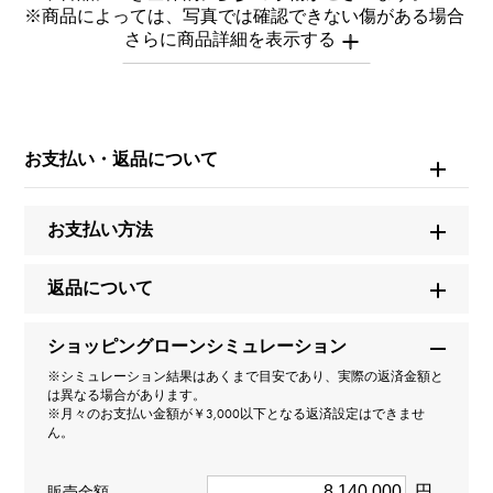
※商品によっては、写真では確認できない傷がある場合
もございます。
※詳細はお問い合わせください。
お問い合わせ商
品ID
お支払い・返品について
W266131
お支払い方法
商品名
コスモグラフ デイトナ
返品について
ブランド名
ショッピングローンシミュレーション
ロレックス
※シミュレーション結果はあくまで目安であり、実際の返済金額と
は異なる場合があります。
※月々のお支払い金額が￥3,000以下となる返済設定はできませ
モデル名
ん。
コスモグラフ デイトナ
円
販売金額