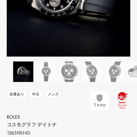
RICH CROSS
TwinPinky
ヴァシュロン・コンスタ
リッチクロス
ツインピンキー
ンタン
ANGLER
ETERNITY
AUDEMARS PIGUET
JAEGER LE COULTRE
アングラー
エタニティ
オーデマ・ピゲ
ジャガー・ルクルト
HIMAWARI
YUKIZAKI BACHIKAN
CHANEL
Cartier
ヒマワリ
ゆきざき バチカン
シャネル
カルティエ
USED NOMBRE
USED ALPHA
HARRY WINSTON
BVLGARI
ノンブル認定中古
アルファ認定中古
ハリー・ウィンストン
ブルガリ
ZENITH
TAG HEUER
ゼニス
タグホイヤー
オリジナルジュエリー一覧へ
DUNAMIS
TABLE CLOCK
デュナミス
置き時計
VINTAGE WATCH
在庫あり
中古
メンズ
ヴィンテージウォッチ
すべての時計ブランドを見る
ROLEX
コスモグラフ デイトナ
126519LNG