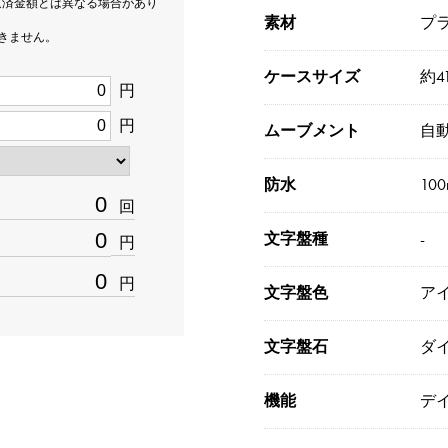
返済金額とは異なる場合があり
素材
プ
できません。
ケースサイズ
約4
円
円
ムーブメント
自
防水
10
回
文字盤種
-
円
円
文字盤色
ア
文字盤石
ダ
機能
デ