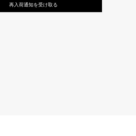
再入荷通知を受け取る
Cartier
ETERNITY
カルティエ
エタニティ
TAG HEUER
USED ALPHA
タグホイヤー
アルファ認定中古