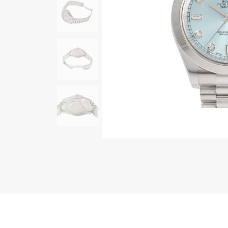
AUDEMARS PIGUET
RICH CROSS
オーデマ・ピゲ
リッチクロス
HARRY WINSTON
HIMAWARI
ハリー・ウィンストン
ヒマワリ
DUNAMIS
デュナミス