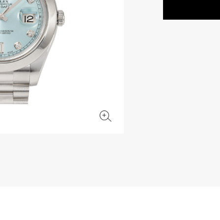
JAEGER LE COULTRE
CHANEL
エルメスバッグ
TwinPinky
ANGLER
ジャガー・ルクルト
シャネル
ツインピンキー
アングラー
BVLGARI
ZENITH
YUKIZAKI BACHIKAN
USED NOMBRE
ブルガリ
ゼニス
ゆきざき バチカン
ノンブル認定中古
TABLE CLOCK
VINTAGE WATCH
置き時計
ヴィンテージウォッチ
オリジナルジュエリー一覧へ
すべての時計ブランドを見る