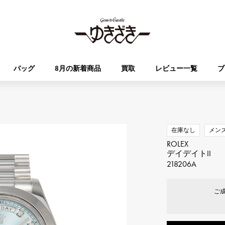
バッグ
8月の新着商品
買取
レビュー一覧
ブ
HUBLOT
OMEGA
ブランド
ジュエリー
セレクト
ジュエリー
オータクロア
ケリー
ウブロ
オメガ
在庫なし
メン
ROLEX
Breguet
PATEK PHILIPPE
デイデイトII
DOUBLE TOP
YOBIKO
エブリン
財布
ブレゲ
パテック・フィリップ
218206A
ダブルトップ
ヨビコ
ご
RICHARD MILLE
VACHERON CONSTA
ALPHA
ALPHA putite
その他
リシャール・ミル
ヴァシュロン・コンスタン
アルファ
アルファプティ