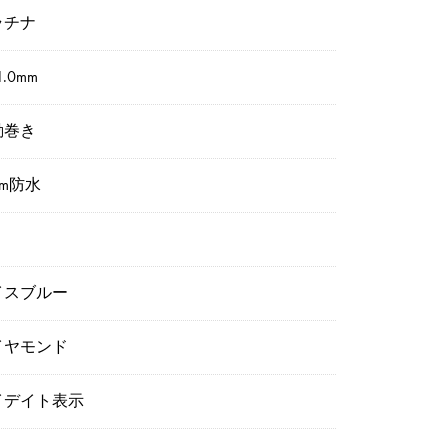
ラチナ
1.0mm
動巻き
0m防水
イスブルー
イヤモンド
イデイト表示