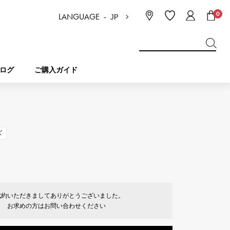
0
LANGUAGE -
JP
日本語
ENGLISH
한국
简体中文
繁体中文
ログ
ご購入ガイド
BREITLING
ブライダル
ジュエリー
ピコタンロック
ブライトリング
ズ
IWC
NOMBRE
チャーム
IWC
ノンブル
成約いただきましてありがとうございました。
NTIN
PANERAI
eclat
お求めの方はお問い合わせください
タン
パネライ
エクラ