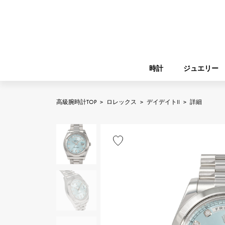
時計
ジュエリー
高級腕時計TOP
>
ロレックス
>
デイデイトII
>
詳細
ROLEX
YUKIZAKI
ジュエリー
バーキン
ロレックス
A.LANGE & SOHNE
REGALIA
ガーデンパーティー
ランゲ＆ゾーネ
レガリア
FRANCK MULLER
NOMBRE putite
小物
フランク・ミュラー
ノンブルプティ