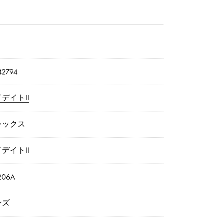
2794
デイトII
レックス
デイトII
206A
ンズ