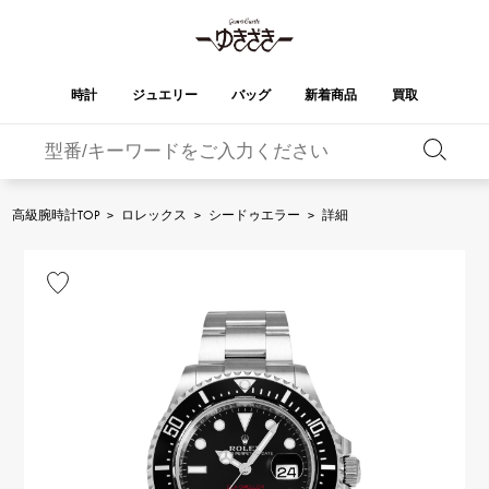
時計
ジュエリー
バッグ
新着商品
買取
バーキン
オータクロア
YUKIZAKI
ROLEX
ブランド
セレクト
HUBLOT
ブライダル
ジュエリー
ロレックス
ジュエリー
ジュエリー
ウブロ
ジュエリー
高級腕時計TOP
>
ロレックス
>
シードゥエラー
>
詳細
ケリー
ピコタンロック
OMEGA
BREITLING
オメガ
ブライトリング
REGALIA
DOUBLE TOP
ガーデンパーティー
エブリン
レガリア
ダブルトップ
A.LANGE & SOHNE
Breguet
ランゲ＆ゾーネ
ブレゲ
YOBIKO
NOMBRE
財布
チャーム
ヨビコ
ノンブル
PATEK PHILIPPE
IWC
IWC
パテック・フィリップ
NOMBRE putite
ALPHA
小物
その他
ノンブルプティ
アルファ
FRANCK MULLER
RICHARD MILLE
フランク・ミュラー
リシャール・ミル
ALPHA putite
eclat
アルファプティ
エクラ
VACHERON
PANERAI
エルメスバッグ
CONSTANTIN
パネライ