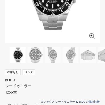
RICH CROSS
TwinPinky
ヴァシュロン・コンスタ
リッチクロス
ツインピンキー
ンタン
ANGLER
ETERNITY
AUDEMARS PIGUET
JAEGER LE COULTRE
アングラー
エタニティ
オーデマ・ピゲ
ジャガー・ルクルト
HIMAWARI
YUKIZAKI BACHIKAN
CHANEL
Cartier
ヒマワリ
ゆきざき バチカン
シャネル
カルティエ
USED NOMBRE
USED ALPHA
HARRY WINSTON
BVLGARI
ノンブル認定中古
アルファ認定中古
ハリー・ウィンストン
ブルガリ
ZENITH
TAG HEUER
ゼニス
タグホイヤー
オリジナルジュエリー一覧へ
DUNAMIS
TABLE CLOCK
デュナミス
置き時計
VINTAGE WATCH
在庫なし
メンズ
ヴィンテージウォッチ
ROLEX
シードゥエラー
すべての時計ブランドを見る
126600
ロレックス シードゥエラー 126600 の価格比較