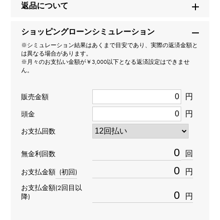
返品について
126600
ショッピングローンシミュレーション
タイプ
※シミュレーション結果はあくまで目安であり、実際の返済金額と
は異なる場合があります。
メンズ
※月々のお支払い金額が￥3,000以下となる返済設定はできませ
ん。
ムーブメント
円
販売金額
自動巻き
円
頭金
防水
お支払回数
1220m防水
回
無金利回数
円
お支払金額
(初回)
文字盤種
お支払金額(2回目以
-
円
降)
文字盤色