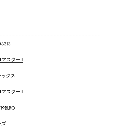
8313
TマスターII
レックス
TマスターII
719BLRO
ンズ