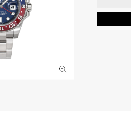
JAEGER LE COULTRE
CHANEL
エルメスバッグ
TwinPinky
ANGLER
ジャガー・ルクルト
シャネル
ツインピンキー
アングラー
BVLGARI
ZENITH
YUKIZAKI BACHIKAN
USED NOMBRE
ブルガリ
ゼニス
ゆきざき バチカン
ノンブル認定中古
TABLE CLOCK
VINTAGE WATCH
置き時計
ヴィンテージウォッチ
オリジナルジュエリー一覧へ
すべての時計ブランドを見る