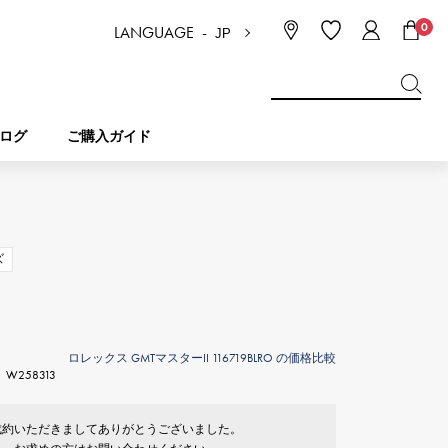
0
LANGUAGE -
JP
日本語
ENGLISH
한국
简体中文
繁体中文
ログ
ご購入ガイド
BREITLING
ブライダル
ジュエリー
ピコタンロック
ブライトリング
ズ
IWC
NOMBRE
チャーム
IWC
ノンブル
ロレックス GMTマスターII 116719BLRO の価格比較
W258313
NTIN
PANERAI
eclat
タン
パネライ
エクラ
成約いただきましてありがとうございました。