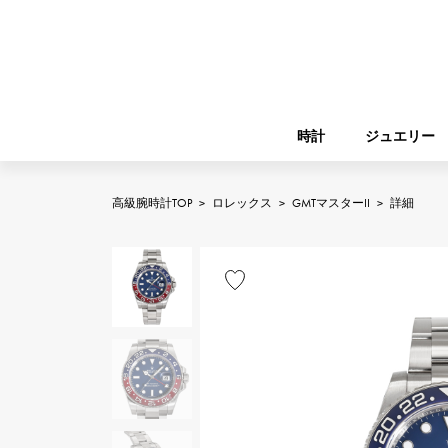
時計
ジュエリー
高級腕時計TOP
>
ロレックス
>
GMTマスターII
>
詳細
ROLEX
YUKIZAKI
ジュエリー
バーキン
ロレックス
A.LANGE & SOHNE
REGALIA
ガーデンパーティー
ランゲ＆ゾーネ
レガリア
FRANCK MULLER
NOMBRE putite
小物
フランク・ミュラー
ノンブルプティ