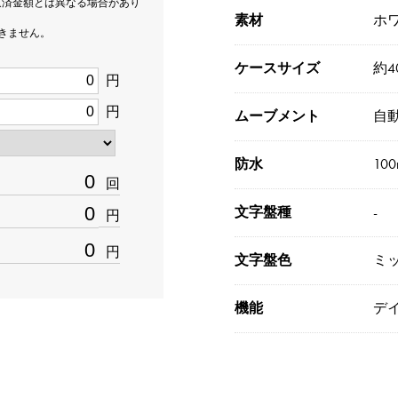
返済金額とは異なる場合があり
素材
ホ
できません。
ケースサイズ
約4
円
円
ムーブメント
自
防水
10
回
文字盤種
-
円
円
文字盤色
ミ
機能
デイ