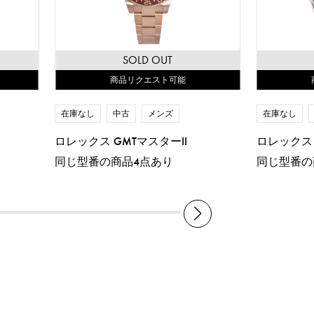
SOLD OUT
商品リクエスト可能
在庫なし
中古
メンズ
在庫なし
ロレックス GMTマスターII
ロレックス 
同じ型番の商品4点あり
同じ型番の