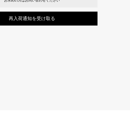
お求めの方はお問い合わせください
Cartier
ETERNITY
カルティエ
エタニティ
再入荷通知を受け取る
TAG HEUER
USED ALPHA
タグホイヤー
アルファ認定中古