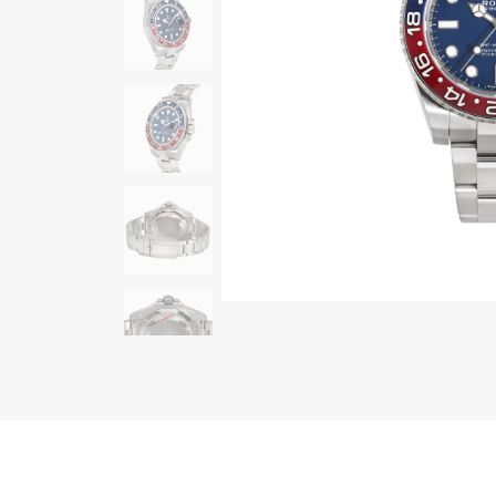
AUDEMARS PIGUET
RICH CROSS
オーデマ・ピゲ
リッチクロス
HARRY WINSTON
HIMAWARI
ハリー・ウィンストン
ヒマワリ
DUNAMIS
デュナミス