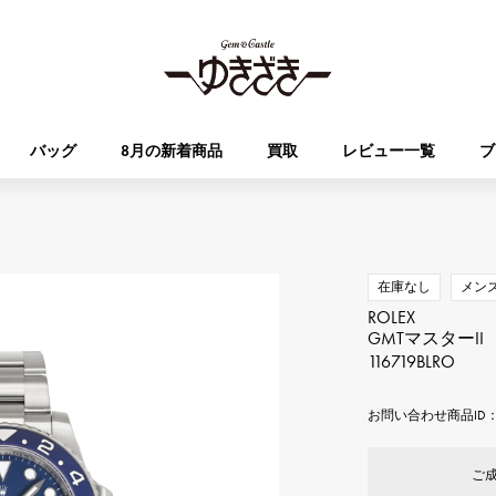
バッグ
8月の新着商品
買取
レビュー一覧
ブ
HUBLOT
OMEGA
ブランド
ジュエリー
セレクト
ジュエリー
オータクロア
ケリー
ウブロ
オメガ
在庫なし
メン
ROLEX
Breguet
PATEK PHILIPPE
GMTマスターII
DOUBLE TOP
YOBIKO
エブリン
財布
ブレゲ
パテック・フィリップ
116719BLRO
ダブルトップ
ヨビコ
お問い合わせ商品ID： 
RICHARD MILLE
VACHERON CONSTA
ALPHA
ALPHA putite
その他
リシャール・ミル
ヴァシュロン・コンスタン
アルファ
アルファプティ
ご