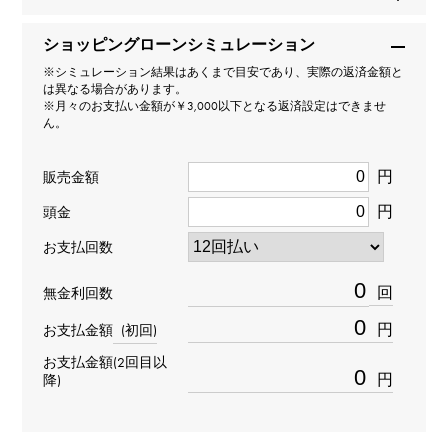
134300
ショッピングローンシミュレーション
タイプ
※シミュレーション結果はあくまで目安であり、実際の返済金額と
は異なる場合があります。
メンズ
※月々のお支払い金額が￥3,000以下となる返済設定はできませ
ん。
ムーブメント
円
販売金額
自動巻き
円
頭金
防水
お支払回数
100m防水
回
無金利回数
円
お支払金額
(初回)
文字盤種
お支払金額(2回目以
-
円
降)
文字盤色