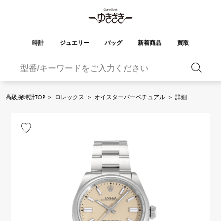
時計
ジュエリー
バッグ
新着商品
買取
バーキン
オータクロア
YUKIZAKI
ROLEX
ブランド
セレクト
HUBLOT
ブライダル
ジュエリー
ロレックス
ジュエリー
ジュエリー
ウブロ
ジュエリー
高級腕時計TOP
>
ロレックス
>
オイスターパーペチュアル
>
詳細
ケリー
ピコタンロック
OMEGA
BREITLING
オメガ
ブライトリング
REGALIA
DOUBLE TOP
ガーデンパーティー
エブリン
レガリア
ダブルトップ
A.LANGE & SOHNE
Breguet
ランゲ＆ゾーネ
ブレゲ
YOBIKO
NOMBRE
財布
チャーム
ヨビコ
ノンブル
PATEK PHILIPPE
IWC
IWC
パテック・フィリップ
NOMBRE putite
ALPHA
小物
その他
ノンブルプティ
アルファ
FRANCK MULLER
RICHARD MILLE
フランク・ミュラー
リシャール・ミル
ALPHA putite
eclat
アルファプティ
エクラ
VACHERON
PANERAI
エルメスバッグ
CONSTANTIN
パネライ