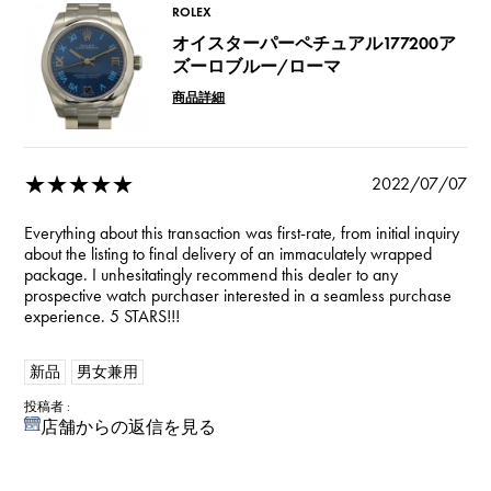
ROLEX
オイスターパーペチュアル177200ア
ズーロブルー/ローマ
商品詳細
★★★★★
2022/07/07
Everything about this transaction was first-rate, from initial inquiry
about the listing to final delivery of an immaculately wrapped
package. I unhesitatingly recommend this dealer to any
prospective watch purchaser interested in a seamless purchase
experience. 5 STARS!!!
新品
男女兼用
投稿者 :
店舗からの返信を見る