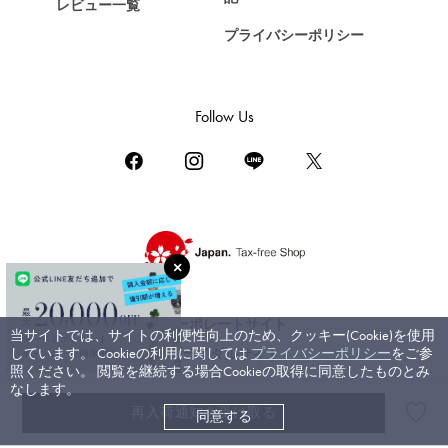
レビュー一覧
ゼニス
プライバシーポリシー
DAMIANI
ダミアーニ
TUDOR
Follow Us
チューダー（チュードル）
TIFFANY&Co.
ティファニー
PIAGET
ピアジェ
BOUCHERON
ブシュロン
コーポレートサイト
当サイトでは、サイトの利便性向上のため、クッキー(Cookie)を使用
BVLGARI
しています。 Cookieの利用に関しては
プライバシーポリシー
をご参
ブライダルサイト
ブルガリ
照ください。 閲覧を継続する場合Cookieの取得に同意したものとみ
なします。
RICHARD MILLE
再入荷通知を受け取る
同意する
©ジェムキャッスルゆきざき. All rights reserved.
リシャール・ミル