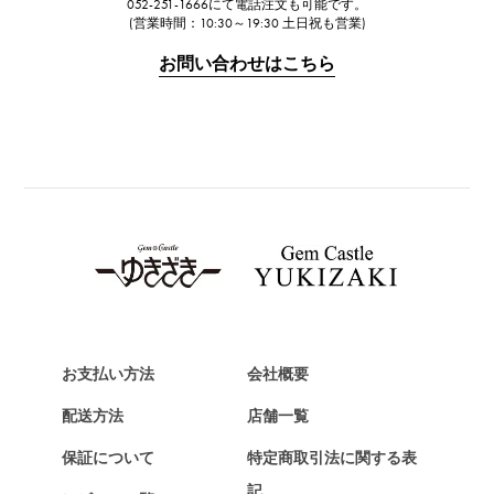
052-251-1666にて電話注文も可能です。
IWC
(営業時間：10:30～19:30 土日祝も営業)
IWC
お問い合わせはこちら
PANERAI
パネライ
BREITLING
ブライトリング
TAG HEUER
タグ・ホイヤー
Van Cleef & Arpels
ヴァンクリーフ&アーペル
HERMES
エルメス
お支払い方法
会社概要
Chopard
配送方法
店舗一覧
ショパール
保証について
特定商取引法に関する表
ZENITH
記