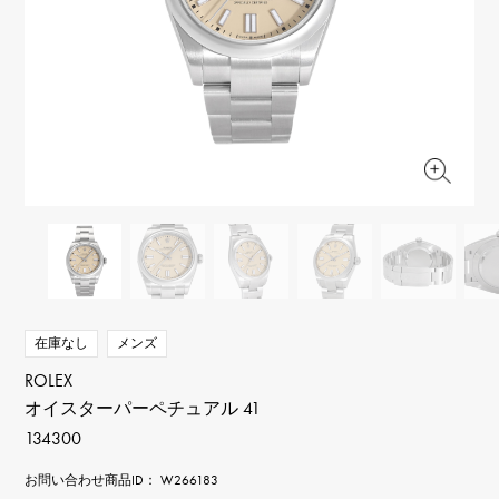
RICH CROSS
TwinPinky
ヴァシュロン・コンスタ
リッチクロス
ツインピンキー
ンタン
ANGLER
ETERNITY
AUDEMARS PIGUET
JAEGER LE COULTRE
アングラー
エタニティ
オーデマ・ピゲ
ジャガー・ルクルト
HIMAWARI
YUKIZAKI BACHIKAN
CHANEL
Cartier
ヒマワリ
ゆきざき バチカン
シャネル
カルティエ
USED NOMBRE
USED ALPHA
HARRY WINSTON
BVLGARI
ノンブル認定中古
アルファ認定中古
ハリー・ウィンストン
ブルガリ
ZENITH
TAG HEUER
ゼニス
タグホイヤー
オリジナルジュエリー一覧へ
DUNAMIS
TABLE CLOCK
デュナミス
置き時計
VINTAGE WATCH
在庫なし
メンズ
ヴィンテージウォッチ
ROLEX
オイスターパーペチュアル 41
すべての時計ブランドを見る
134300
お問い合わせ商品ID： W266183