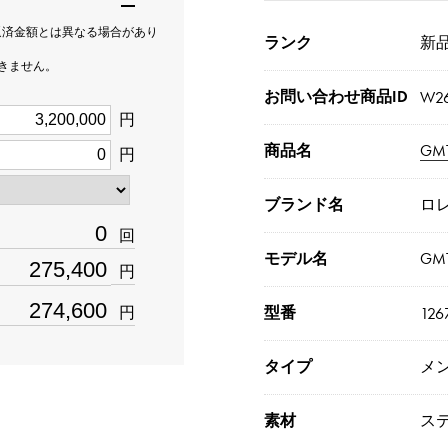
返済金額とは異なる場合があり
ランク
新品[
できません。
お問い合わせ商品ID
W26
円
商品名
GM
円
ブランド名
ロ
回
モデル名
GM
円
円
型番
126
タイプ
メ
素材
ス