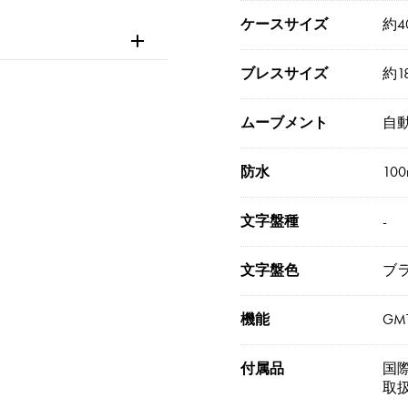
ケースサイズ
約4
ブレスサイズ
約18
ムーブメント
自
防水
10
文字盤種
-
文字盤色
ブ
機能
GM
付属品
国際
取