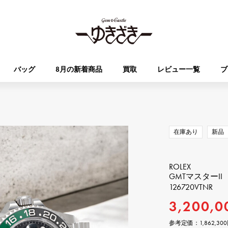
バッグ
8月の新着商品
買取
レビュー一覧
ブ
HUBLOT
OMEGA
ブランド
ジュエリー
セレクト
ジュエリー
オータクロア
ケリー
ウブロ
オメガ
在庫あり
新品
Breguet
PATEK PHILIPPE
DOUBLE TOP
YOBIKO
エブリン
財布
ブレゲ
パテック・フィリップ
ROLEX
ダブルトップ
ヨビコ
GMTマスターII
126720VTNR
RICHARD MILLE
VACHERON CONSTA
ALPHA
ALPHA putite
その他
3,200,0
リシャール・ミル
ヴァシュロン・コンスタン
アルファ
アルファプティ
参考定価：
1,862,