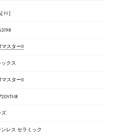
 N ]
3198
TマスターII
レックス
TマスターII
720VTNR
ンズ
テンレス セラミック