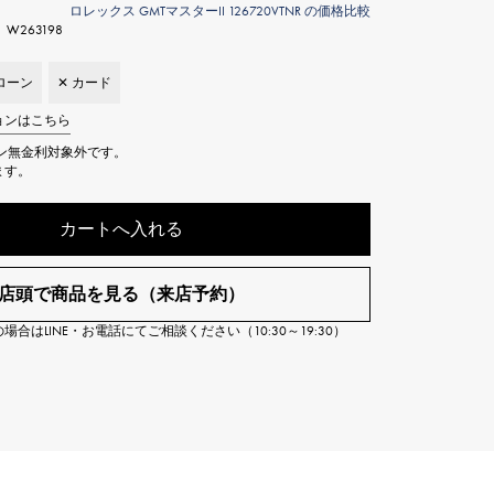
ロレックス GMTマスターII 126720VTNR の価格比較
Cartier
ETERNITY
W263198
カルティエ
エタニティ
ローン
✕ カード
TAG HEUER
USED ALPHA
ョンはこちら
タグホイヤー
アルファ認定中古
ン無金利対象外です。
ます。
カートへ入れる
店頭で商品を見る（来店予約）
合はLINE・お電話にてご相談ください（10:30～19:30）