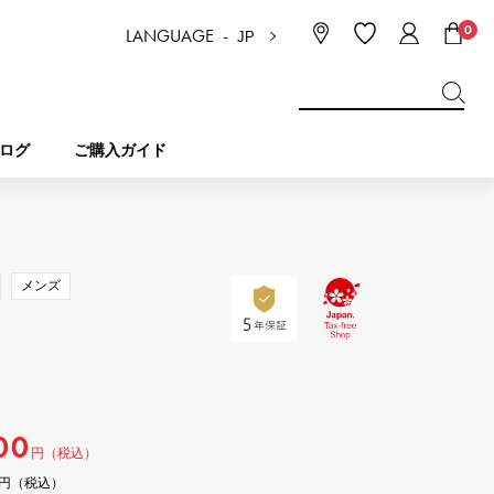
0
LANGUAGE -
JP
日本語
ENGLISH
한국
简体中文
繁体中文
ログ
ご購入ガイド
BREITLING
ブライダル
ジュエリー
ピコタンロック
ブライトリング
メンズ
IWC
NOMBRE
チャーム
IWC
ノンブル
NTIN
PANERAI
eclat
00
タン
パネライ
エクラ
円（税込）
300円（税込）