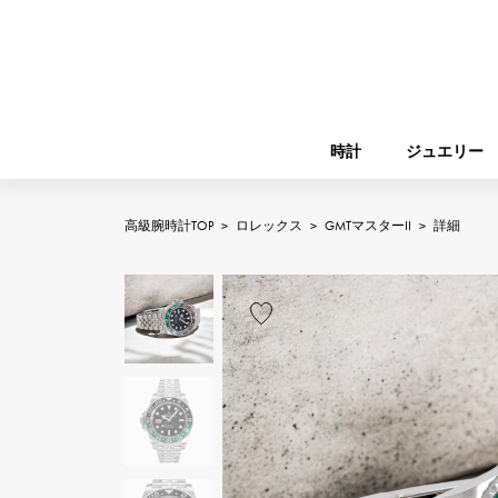
時計
ジュエリー
高級腕時計TOP
>
ロレックス
>
GMTマスターII
>
詳細
ROLEX
YUKIZAKI
ジュエリー
バーキン
ロレックス
A.LANGE & SOHNE
REGALIA
ガーデンパーティー
ランゲ＆ゾーネ
レガリア
FRANCK MULLER
NOMBRE putite
小物
フランク・ミュラー
ノンブルプティ