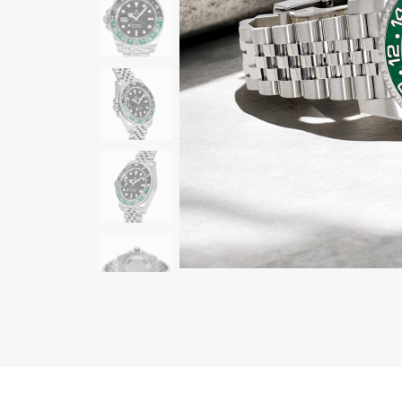
AUDEMARS PIGUET
RICH CROSS
オーデマ・ピゲ
リッチクロス
HARRY WINSTON
HIMAWARI
ハリー・ウィンストン
ヒマワリ
DUNAMIS
デュナミス