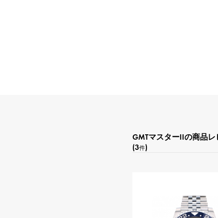
GMTマスターIIの商品
(3
)
件