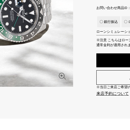
JAEGER LE COULTRE
CHANEL
エルメスバッグ
TwinPinky
ANGLER
お問い合わせ商品ID： 
ジャガー・ルクルト
シャネル
ツインピンキー
アングラー
〇 銀行振込
〇 
BVLGARI
ZENITH
YUKIZAKI BACHIKAN
USED NOMBRE
ローンシミュレーシ
ブルガリ
ゼニス
ゆきざき バチカン
ノンブル認定中古
※注意
こちらはロー
通常金利が適用され
TABLE CLOCK
VINTAGE WATCH
置き時計
ヴィンテージウォッチ
オリジナルジュエリー一覧へ
すべての時計ブランドを見る
※当日ご来店ご希望の場
来店予約について