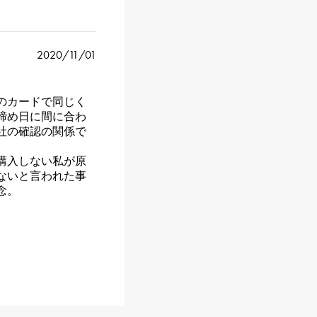
2020/11/01
のカードで同じく
締め日に間に合わ
社の確認の関係で
購入しない私が原
ないと言われた事
念。