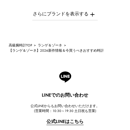
パテック・フィリップ
AUDEMARS PIGUET
オーデマ・ピゲ
Breguet
ブレゲ
ROGER DUBUIS
高級腕時計TOP
>
ランゲ＆ゾーネ
>
【ランゲ＆ゾーネ】2026新作情報＆今買うべきおすすめ時計
ロジェ・デュブイ
A.LANGE & SOHNE
ランゲ＆ゾーネ
HUBLOT
ウブロ
LINEでのお問い合わせ
FRANCK MULLER
フランク・ミュラー
公式LINEからもお問い合わせいただけます。
(営業時間：10:30～19:30 土日祝も営業)
CHANEL
シャネル
公式LINEはこちら