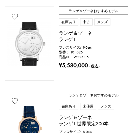
ブローチ
ランゲ＆ゾーネおすすめモデル
在庫あり
中古
メンズ
地金材質
ランゲ＆ゾーネ
ランゲ1
プラチナ
イエローゴールド
ブレスサイズ:19.0cm
型番： 101.025
ピンクゴールド
ホワイトゴールド
商品ID： W225315
¥5,580,000
（税込）
シルバー
チタン
エナメル
メッキ
セラミック
ステンレス
ランゲ＆ゾーネおすすめモデル
ブラックゴールド
シェル
在庫あり
未使用
メンズ
スティングレイ（エイ革）
パイソン
ランゲ＆ゾーネ
ランゲ1 世界限定300本
クロコ
パラジウム
レザー
ブレスサイズ:18.0cm