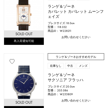
ランゲ＆ゾーネ
楕円形（オーバル）
カバレット カバレット ムーンフ
ェイズ
クッション型（クッションケース）
ブレスサイズ:18.0cm
型番： 118.032
その他
商品ID： W228211
SOLD OUT
お問い合わせください
再入荷通知可能
時計材質
ランゲ＆ゾーネおすすめモデル
ステンレス
イエローゴールド
在庫なし
中古
メンズ
ピンクゴールド
ホワイトゴールド
ランゲ＆ゾーネ
サクソニア フラッハ
プラチナ
レッドゴールド
ブレスサイズ:20.0cm
型番： 205.086
ローズゴールド
カーボン
商品ID： W255809
お問い合わせください
SOLD OUT
セラミック
チタン