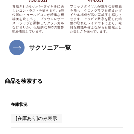
730.032F
414.031
青焼き針がシルバーダイヤルに美
ブラックダイヤルが重厚な存在感
しいコントラストを描きます。6時
を放ち、クロノグラフを備えたダ
位置のトゥールビヨンが精緻な機
イヤル構成が高い完成度を感じさ
構美を映し出し、ブラウンレザー
せます。アラビア数字を配した均
ストラップと調和したクラシカル
整の取れたレイアウトにより、複
な佇まいが、伝統的な1815の世界
雑な機能を備えながらも整然とし
観を表現しています。
た美しさを保っています。
サクソニア一覧
商品を検索する
在庫状況
[在庫あり]のみ表示