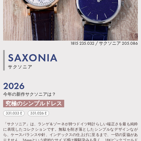
1815 235.032 / サクソニア 205.086
SAXONIA
サクソニア
2026
今年の新作サクソニアは？
究極のシンプルドレス
331.033 E
331.026 E
「サクソニア」は、ランゲ＆ゾーネが持つドイツ時計らしい端正さを最も純粋
に表現したコレクションです。無駄を削ぎ落としたシンプルなデザインなが
ら、ケースバランスや針、インデックスの仕上げに至るまで、一切の妥協があ
りません。36mmという絶妙なサイズ感は腕馴染みも良く、18Kピンクゴールド