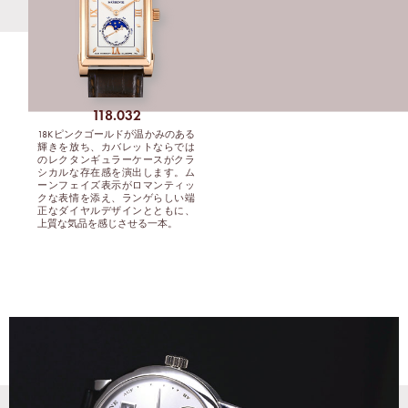
118.032
18Kピンクゴールドが温かみのある
輝きを放ち、カバレットならでは
のレクタンギュラーケースがクラ
シカルな存在感を演出します。ム
ーンフェイズ表示がロマンティッ
クな表情を添え、ランゲらしい端
正なダイヤルデザインとともに、
上質な気品を感じさせる一本。