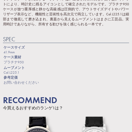
トにより、時計史に残るアイコンとして確立されたモデルです。プラチナ950
ケースが放つ重厚感と静かな高級感は圧倒的で、アウトサイズデイトやパワー
リザーブ表示など、機能性と芸術性を高次元で両立しています。Cal.L225.1は細
部まで徹底して磨き込まれ、裏蓋から見えるムーブメントはまさに工芸品。実
用時計でありながら、所有する歓びを強く感じられる一本です。
SPEC
ケースサイズ
41.9mm
ケース素材
プラチナ950
ムーブメント
Cal.L225.1
参考定価
お問い合わせください
RECOMMEND
今買えるおすすめのランゲ1は？