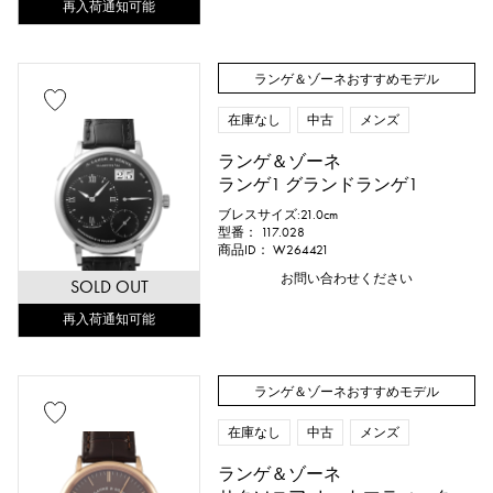
再入荷通知可能
キングゴールド
セドナゴールド
エバーローズゴールド
ザリウム
ランゲ＆ゾーネおすすめモデル
在庫なし
中古
メンズ
ダイヤモンド
ブラックダイヤ
ランゲ＆ゾーネ
その他
ランゲ1 グランドランゲ1
ブレスサイズ:21.0cm
型番： 117.028
商品ID： W264421
文字盤色
お問い合わせください
SOLD OUT
再入荷通知可能
ランゲ＆ゾーネおすすめモデル
在庫なし
中古
メンズ
ランゲ＆ゾーネ