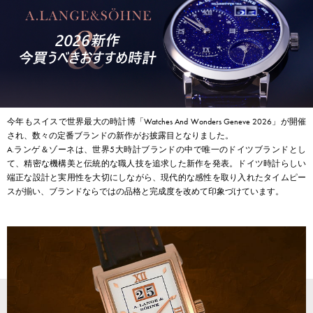
RICH CROSS
TwinPinky
ヴァシュロン・コンスタ
リッチクロス
ツインピンキー
ンタン
ANGLER
ETERNITY
AUDEMARS PIGUET
JAEGER LE COULTRE
アングラー
エタニティ
オーデマ・ピゲ
ジャガー・ルクルト
HIMAWARI
YUKIZAKI BACHIKAN
CHANEL
Cartier
ヒマワリ
ゆきざき バチカン
シャネル
カルティエ
USED NOMBRE
USED ALPHA
HARRY WINSTON
BVLGARI
ノンブル認定中古
アルファ認定中古
ハリー・ウィンストン
ブルガリ
今年もスイスで世界最大の時計博「Watches And Wonders Geneve 2026」が開催
され、数々の定番ブランドの新作がお披露目となりました。
ZENITH
TAG HEUER
A.ランゲ＆ゾーネは、世界5大時計ブランドの中で唯一のドイツブランドとし
ゼニス
タグホイヤー
て、精密な機構美と伝統的な職人技を追求した新作を発表。ドイツ時計らしい
オリジナルジュエリー一覧へ
DUNAMIS
TABLE CLOCK
端正な設計と実用性を大切にしながら、現代的な感性を取り入れたタイムピー
デュナミス
置き時計
スが揃い、ブランドならではの品格と完成度を改めて印象づけています。
VINTAGE WATCH
ヴィンテージウォッチ
すべての時計ブランドを見る