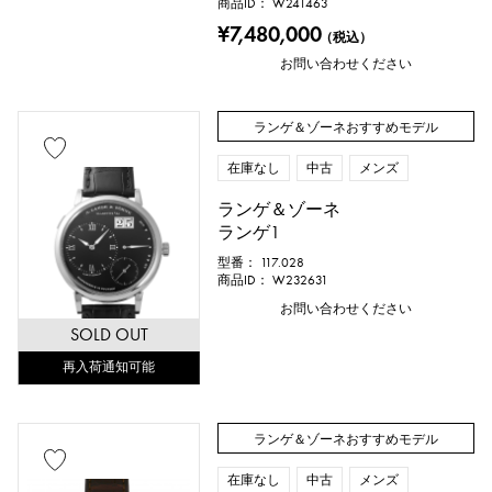
商品ID： W241463
号 ～
号
¥7,480,000
（税込）
お問い合わせください
チェーンサイズ
ランゲ＆ゾーネおすすめモデル
在庫なし
中古
メンズ
cm ～
cm
ランゲ＆ゾーネ
ランゲ1
型番： 117.028
ケース形状
商品ID： W232631
お問い合わせください
正方形（スクエア）
SOLD OUT
再入荷通知可能
長方形（レクタンギュラー）
円形（ラウンド）
ランゲ＆ゾーネおすすめモデル
在庫なし
中古
メンズ
八角形（オクタゴン）
樽型（トノー）