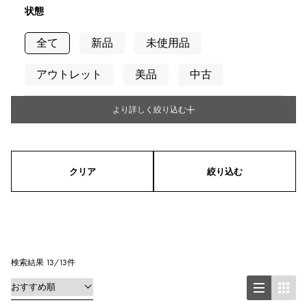
状態
全て
新品
未使用品
アウトレット
美品
中古
より詳しく絞り込む
タイプ
メンズ
レディース
男女兼用
クリア
絞り込む
シリーズ
リング
ネックレス
ピアス
イヤリング
ペンダントトップ
検索結果 13/13件
ブレスレット
アンクレット