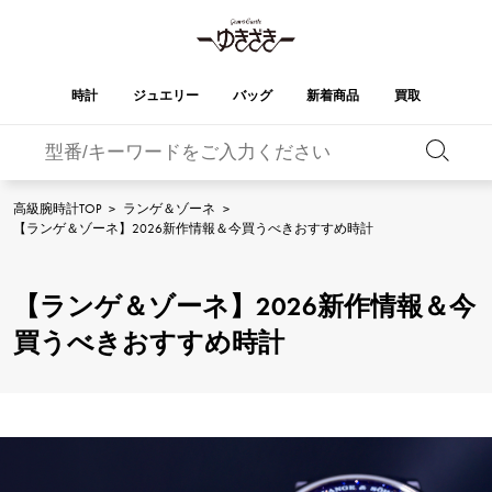
時計
ジュエリー
バッグ
新着商品
買取
バーキン
オータクロア
YUKIZAKI
ROLEX
ブランド
セレクト
HUBLOT
ブライダル
ジュエリー
ロレックス
ジュエリー
ジュエリー
ウブロ
ジュエリー
高級腕時計TOP
>
ランゲ＆ゾーネ
>
【ランゲ＆ゾーネ】2026新作情報＆今買うべきおすすめ時計
ケリー
ピコタンロック
OMEGA
BREITLING
オメガ
ブライトリング
REGALIA
DOUBLE TOP
レガリア
ダブルトップ
ガーデンパーティー
エブリン
A.LANGE & SOHNE
Breguet
【ランゲ＆ゾーネ】2026新作情報＆今
ランゲ＆ゾーネ
ブレゲ
YOBIKO
NOMBRE
買うべきおすすめ時計
ヨビコ
ノンブル
財布
チャーム
PATEK PHILIPPE
IWC
IWC
パテック・フィリップ
NOMBRE putite
ALPHA
ノンブルプティ
アルファ
小物
その他
FRANCK MULLER
RICHARD MILLE
フランク・ミュラー
リシャール・ミル
ALPHA putite
eclat
アルファプティ
エクラ
VACHERON
PANERAI
エルメスバッグ
CONSTANTIN
パネライ