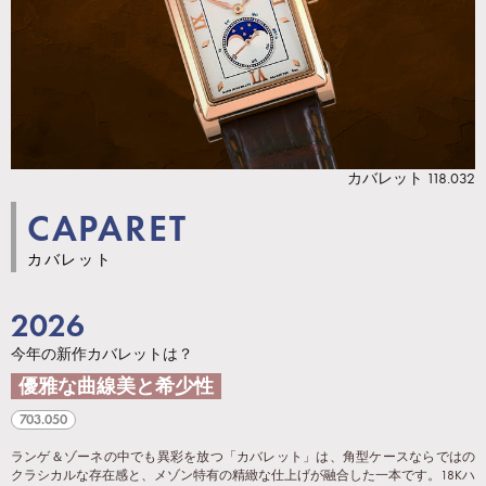
カバレット 118.032
CAPARET
カバレット
2026
今年の新作カバレットは？
優雅な曲線美と希少性
703.050
ランゲ＆ゾーネの中でも異彩を放つ「カバレット」は、角型ケースならではの
クラシカルな存在感と、メゾン特有の精緻な仕上げが融合した一本です。18Kハ