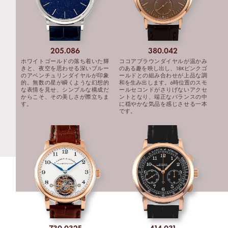
205.086
380.042
ホワイトゴールドの落ち着いた輝
ココアブラウンダイヤルが温かみ
きと、夜空を思わせる深いブルー
のある趣を映し出し、18Kピンクゴ
のアベンチュリンダイヤルが印象
ールドとの組み合わせが上品な調
的。無数の星が瞬くような幻想的
和を生み出します。6時位置のスモ
な表情を見せ、シンプルな構成だ
ールセコンドがさりげないアクセ
からこそ、その美しさが際立ちま
ントとなり、端正なバランスの中
す。
に穏やかな気品を感じさせる一本
です。