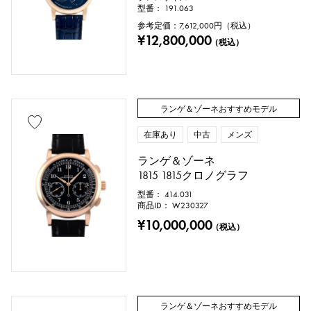
型番： 191.063
参考定価：
7,612,000
円（税込）
石種
¥12,800,000
（税込）
ガーネット
アメシスト
アクアマリン
サンゴ
ランゲ＆ゾーネおすすめモデル
ダイヤモンド
エメラルド
ヒスイ
在庫あり
中古
メンズ
パール
アレキサンドライト
ランゲ＆ゾーネ
1815 1815クロノグラフ
ルビー
オニキス
ペリドット
型番： 414.031
商品ID： W230327
サファイア
オパール
トルマリン
¥10,000,000
（税込）
トパーズ
トルコ石
タンザナイト
ブラックダイヤ
その他
ランゲ＆ゾーネおすすめモデル