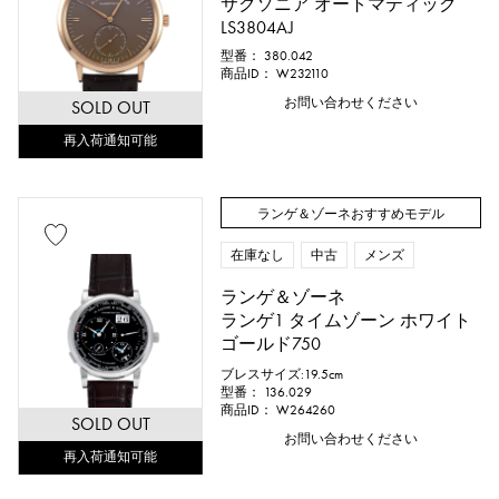
サクソニア オートマティック
付属品
LS3804AJ
型番： 380.042
純正ボックス
保証書
鑑定書
商品ID： W232110
お問い合わせください
SOLD OUT
鑑別書
修理明細書
修理保証書
再入荷通知可能
価格
ランゲ＆ゾーネおすすめモデル
在庫なし
中古
メンズ
ランゲ＆ゾーネ
万円 ～
万円
ランゲ1 タイムゾーン ホワイト
ゴールド750
ブレスサイズ:19.5cm
型番： 136.029
商品ID： W264260
SOLD OUT
お問い合わせください
再入荷通知可能