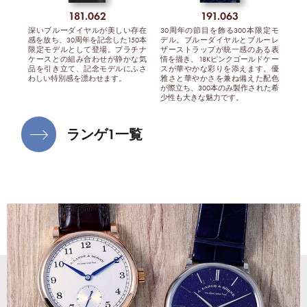
181.062
191.063
深いブルーダイヤルが美しい存在
30周年の節目を飾る300本限定モ
感を放ち、30周年を記念した150本
デル。ブルーダイヤルとブルーレ
限定モデルとして登場。プラチナ
ザーストラップが統一感のある表
ケースとの組み合わせが静かな気
情を描き、18Kピンクゴールドケー
品を引き立て、記念モデルにふさ
スが華やかな彩りを添えます。優
わしい特別感を漂わせます。
雅さと華やかさを兼ね備えた配色
が際立ち、300本のみ製作された希
少性も大きな魅力です。
ランゲ1一覧