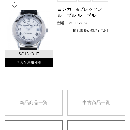
ピンクゴールド
ホワイトゴールド
ヨンガー&ブレッソン
プラチナ
レッドゴールド
ルーブル ルーブル
型番： YBH8542-02
ローズゴールド
カーボン
同じ型番の商品1点あり
セラミック
チタン
SOLD OUT
キングゴールド
セドナゴールド
再入荷通知可能
エバーローズゴールド
ザリウム
ダイヤモンド
ブラックダイヤ
その他
新品
商品一覧
中古
商品一覧
文字盤色