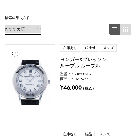
正方形（スクエア）
長方形（レクタンギュラー）
検索結果 2/2件
円形（ラウンド）
八角形（オクタゴン）
樽型（トノー）
在庫あり
ｱｳﾄﾚｯﾄ
メンズ
ヨンガー&ブレッソン
楕円形（オーバル）
ルーブル ルーブル
クッション型（クッションケース）
型番： YBH8542-02
商品ID： W157440
¥46,000
その他
（税込）
時計材質
ステンレス
イエローゴールド
在庫なし
新品
メンズ