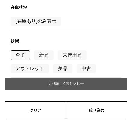
RICH CROSS
TwinPinky
ヴァシュロン・コンスタ
リッチクロス
ツインピンキー
ンタン
在庫状況
ANGLER
ETERNITY
AUDEMARS PIGUET
JAEGER LE COULTRE
[在庫あり]のみ表示
アングラー
エタニティ
オーデマ・ピゲ
ジャガー・ルクルト
HIMAWARI
YUKIZAKI BACHIKAN
CHANEL
Cartier
ヒマワリ
ゆきざき バチカン
シャネル
カルティエ
状態
USED NOMBRE
USED ALPHA
HARRY WINSTON
BVLGARI
ノンブル認定中古
アルファ認定中古
ハリー・ウィンストン
ブルガリ
全て
新品
未使用品
ZENITH
TAG HEUER
ゼニス
タグホイヤー
アウトレット
美品
中古
オリジナルジュエリー一覧へ
DUNAMIS
TABLE CLOCK
デュナミス
置き時計
より詳しく絞り込む
タイプ
VINTAGE WATCH
ヴィンテージウォッチ
メンズ
レディース
男女兼用
すべての時計ブランドを見る
クリア
絞り込む
ケース形状