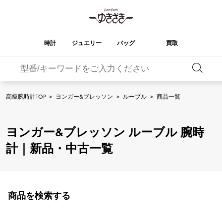
時計
ジュエリー
バッグ
買取
バーキン
オータクロア
YUKIZAKI
ROLEX
ブランド
セレクト
HUBLOT
ブライダル
ジュエリー
ロレックス
ジュエリー
ジュエリー
ウブロ
ジュエリー
高級腕時計TOP
>
ヨンガー&ブレッソン
>
ルーブル
>
商品一覧
ケリー
ピコタンロック
OMEGA
BREITLING
オメガ
ブライトリング
REGALIA
DOUBLE TOP
ヨンガー&ブレッソン ルーブル 腕時
レガリア
ダブルトップ
ガーデンパーティー
エブリン
A.LANGE & SOHNE
Breguet
ランゲ＆ゾーネ
ブレゲ
計｜新品・中古一覧
YOBIKO
NOMBRE
ヨビコ
ノンブル
財布
チャーム
PATEK PHILIPPE
IWC
IWC
パテック・フィリップ
NOMBRE putite
ALPHA
ノンブルプティ
アルファ
小物
その他
FRANCK MULLER
RICHARD MILLE
フランク・ミュラー
リシャール・ミル
商品を検索する
ALPHA putite
eclat
アルファプティ
エクラ
VACHERON
PANERAI
エルメスバッグ
CONSTANTIN
パネライ