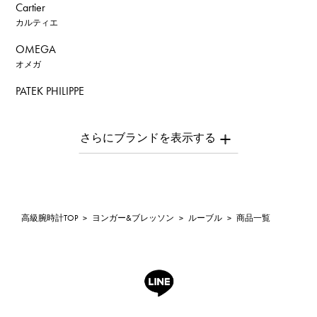
Cartier
カルティエ
OMEGA
オメガ
PATEK PHILIPPE
パテック・フィリップ
AUDEMARS PIGUET
オーデマ・ピゲ
Breguet
ブレゲ
ROGER DUBUIS
高級腕時計TOP
>
ヨンガー&ブレッソン
>
ルーブル
>
商品一覧
ロジェ・デュブイ
A.LANGE & SOHNE
ランゲ＆ゾーネ
HUBLOT
ウブロ