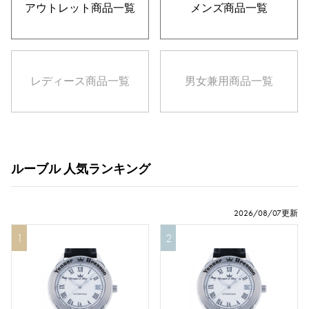
アウトレット
商品一覧
メンズ
商品一覧
レディース
商品一覧
男女兼用
商品一覧
付属品
純正ボックス
保証書
鑑定書
ルーブル 人気ランキング
鑑別書
修理明細書
修理保証書
2026/08/07更新
価格
1
2
万円 ～
万円