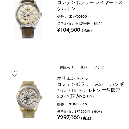
コンテンポラリー レイヤードス
ケルトン
型番： RK-AV0B10G
参考定価：
104,500
円（税込）
¥104,500
（税込）
在庫あり
新品
メンズ
オリエントスター
コンテンポラリー M34 アバンギ
ャルド F8 スケルトン 世界限定
300本(国内200本)
型番： RK-BZ0005G
参考定価：
297,000
円（税込）
¥297,000
（税込）