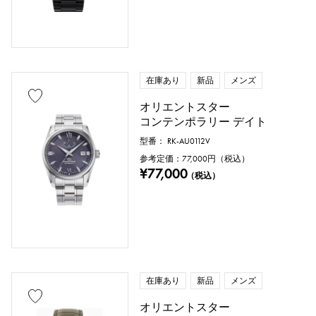
在庫あり
新品
メンズ
オリエントスター
コンテンポラリー デイト
付属品
型番： RK-AU0112V
純正ボックス
保証書
鑑定書
参考定価：
77,000
円（税込）
¥77,000
（税込）
鑑別書
修理明細書
修理保証書
価格
在庫あり
新品
メンズ
オリエントスター
万円 ～
万円