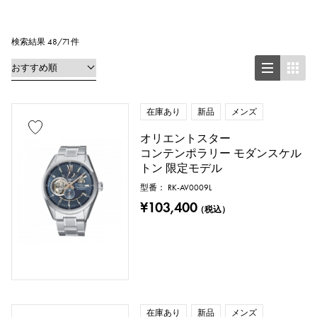
正方形（スクエア）
長方形（レクタンギュラー）
検索結果 48/71件
円形（ラウンド）
八角形（オクタゴン）
樽型（トノー）
在庫あり
新品
メンズ
オリエントスター
楕円形（オーバル）
コンテンポラリー モダンスケル
トン 限定モデル
クッション型（クッションケース）
型番： RK-AV0009L
その他
¥103,400
（税込）
時計材質
ステンレス
イエローゴールド
在庫あり
新品
メンズ