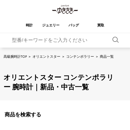
時計
ジュエリー
バッグ
買取
バーキン
オータクロア
YUKIZAKI
ROLEX
ブランド
セレクト
HUBLOT
ブライダル
ジュエリー
ロレックス
ジュエリー
ジュエリー
ウブロ
ジュエリー
高級腕時計TOP
>
オリエントスター
>
コンテンポラリー
>
商品一覧
ケリー
ピコタンロック
OMEGA
BREITLING
オメガ
ブライトリング
REGALIA
DOUBLE TOP
オリエントスター コンテンポラリ
レガリア
ダブルトップ
ガーデンパーティー
エブリン
A.LANGE & SOHNE
Breguet
ランゲ＆ゾーネ
ブレゲ
ー 腕時計｜新品・中古一覧
YOBIKO
NOMBRE
ヨビコ
ノンブル
財布
チャーム
PATEK PHILIPPE
IWC
IWC
パテック・フィリップ
NOMBRE putite
ALPHA
ノンブルプティ
アルファ
小物
その他
FRANCK MULLER
RICHARD MILLE
フランク・ミュラー
リシャール・ミル
商品を検索する
ALPHA putite
eclat
アルファプティ
エクラ
VACHERON
PANERAI
エルメスバッグ
CONSTANTIN
パネライ