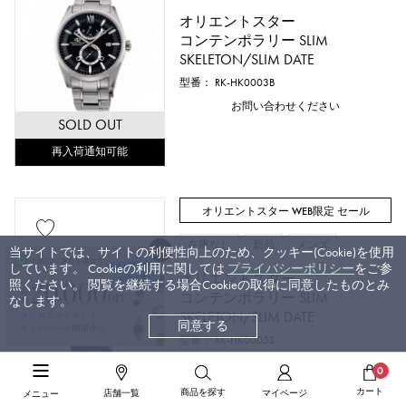
オリエントスター
コンテンポラリー SLIM
SKELETON/SLIM DATE
型番： RK-HK0003B
お問い合わせください
SOLD OUT
再入荷通知可能
オリエントスター WEB限定 セール
在庫なし
新品
メンズ
当サイトでは、サイトの利便性向上のため、クッキー(Cookie)を使用
しています。 Cookieの利用に関しては
プライバシーポリシー
をご参
オリエントスター
照ください。 閲覧を継続する場合Cookieの取得に同意したものとみ
コンテンポラリー SLIM
なします。
SKELETON/SLIM DATE
同意する
型番： RK-HK0005S
お問い合わせください
0
SOLD OUT
カート
商品を探す
店舗一覧
マイページ
メニュー