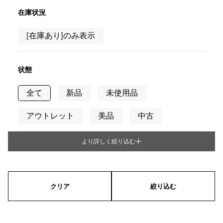
RICH CROSS
TwinPinky
ヴァシュロン・コンスタ
リッチクロス
ツインピンキー
ンタン
在庫状況
ANGLER
ETERNITY
AUDEMARS PIGUET
JAEGER LE COULTRE
[在庫あり]のみ表示
アングラー
エタニティ
オーデマ・ピゲ
ジャガー・ルクルト
HIMAWARI
YUKIZAKI BACHIKAN
CHANEL
Cartier
ヒマワリ
ゆきざき バチカン
シャネル
カルティエ
状態
USED NOMBRE
USED ALPHA
HARRY WINSTON
BVLGARI
ノンブル認定中古
アルファ認定中古
ハリー・ウィンストン
ブルガリ
全て
新品
未使用品
ZENITH
TAG HEUER
ゼニス
タグホイヤー
アウトレット
美品
中古
オリジナルジュエリー一覧へ
DUNAMIS
TABLE CLOCK
デュナミス
置き時計
より詳しく絞り込む
タイプ
VINTAGE WATCH
ヴィンテージウォッチ
メンズ
レディース
男女兼用
すべての時計ブランドを見る
クリア
絞り込む
ケース形状