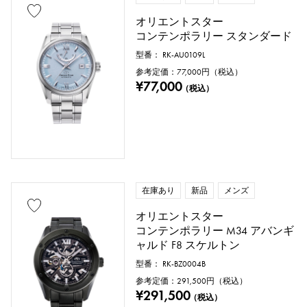
ピンクゴールド
ホワイトゴールド
オリエントスター
プラチナ
レッドゴールド
コンテンポラリー スタンダード
型番： RK-AU0109L
ローズゴールド
カーボン
参考定価：
77,000
円（税込）
¥77,000
（税込）
セラミック
チタン
キングゴールド
セドナゴールド
エバーローズゴールド
ザリウム
ダイヤモンド
ブラックダイヤ
在庫あり
新品
メンズ
オリエントスター
その他
コンテンポラリー M34 アバンギ
ャルド F8 スケルトン
型番： RK-BZ0004B
文字盤色
参考定価：
291,500
円（税込）
¥291,500
（税込）