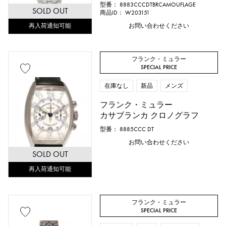
型番： 8883CCCDTBRCAMOUFLAGE
SOLD OUT
商品ID： W203151
再入荷通知可能
お問い合わせください
フランク・ミュラー
SPECIAL PRICE
在庫なし
新品
メンズ
付属品
フランク・ミュラー
純正ボックス
保証書
鑑定書
カサブランカ クロノグラフ
型番： 8885CCC DT
鑑別書
修理明細書
修理保証書
お問い合わせください
SOLD OUT
再入荷通知可能
価格
フランク・ミュラー
SPECIAL PRICE
万円 ～
万円