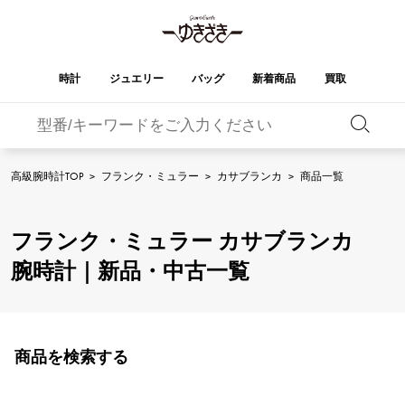
時計
ジュエリー
バッグ
新着商品
買取
バーキン
オータクロア
YUKIZAKI
ROLEX
ブランド
セレクト
HUBLOT
ブライダル
ジュエリー
ロレックス
ジュエリー
ジュエリー
ウブロ
ジュエリー
高級腕時計TOP
>
フランク・ミュラー
>
カサブランカ
>
商品一覧
ケリー
ピコタンロック
OMEGA
BREITLING
オメガ
ブライトリング
REGALIA
DOUBLE TOP
フランク・ミュラー カサブランカ
レガリア
ダブルトップ
ガーデンパーティー
エブリン
A.LANGE & SOHNE
Breguet
ランゲ＆ゾーネ
ブレゲ
腕時計｜新品・中古一覧
YOBIKO
NOMBRE
ヨビコ
ノンブル
財布
チャーム
PATEK PHILIPPE
IWC
IWC
パテック・フィリップ
NOMBRE putite
ALPHA
ノンブルプティ
アルファ
小物
その他
FRANCK MULLER
RICHARD MILLE
フランク・ミュラー
リシャール・ミル
商品を検索する
ALPHA putite
eclat
アルファプティ
エクラ
VACHERON
PANERAI
エルメスバッグ
CONSTANTIN
パネライ