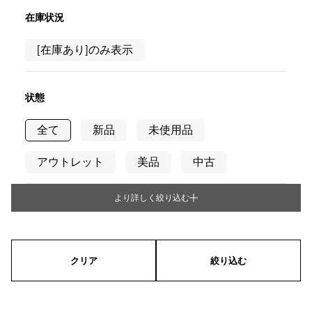
RICH CROSS
TwinPinky
ヴァシュロン・コンスタ
リッチクロス
ツインピンキー
ンタン
在庫状況
ANGLER
ETERNITY
AUDEMARS PIGUET
JAEGER LE COULTRE
[在庫あり]のみ表示
アングラー
エタニティ
オーデマ・ピゲ
ジャガー・ルクルト
HIMAWARI
YUKIZAKI BACHIKAN
CHANEL
Cartier
ヒマワリ
ゆきざき バチカン
シャネル
カルティエ
状態
USED NOMBRE
USED ALPHA
HARRY WINSTON
BVLGARI
ノンブル認定中古
アルファ認定中古
ハリー・ウィンストン
ブルガリ
全て
新品
未使用品
ZENITH
TAG HEUER
ゼニス
タグホイヤー
アウトレット
美品
中古
オリジナルジュエリー一覧へ
DUNAMIS
TABLE CLOCK
デュナミス
置き時計
より詳しく絞り込む
タイプ
VINTAGE WATCH
ヴィンテージウォッチ
メンズ
レディース
男女兼用
すべての時計ブランドを見る
クリア
絞り込む
ケース形状