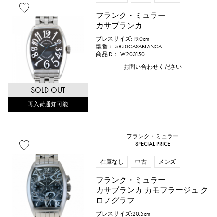
ピンクゴールド
ホワイトゴールド
フランク・ミュラー
プラチナ
レッドゴールド
カサブランカ
ブレスサイズ:19.0cm
ローズゴールド
カーボン
型番： 5850CASABLANCA
商品ID： W203150
お問い合わせください
セラミック
チタン
SOLD OUT
キングゴールド
セドナゴールド
再入荷通知可能
エバーローズゴールド
ザリウム
ダイヤモンド
ブラックダイヤ
フランク・ミュラー
SPECIAL PRICE
その他
在庫なし
中古
メンズ
フランク・ミュラー
カサブランカ カモフラージュ ク
文字盤色
ロノグラフ
ブレスサイズ:20.5cm