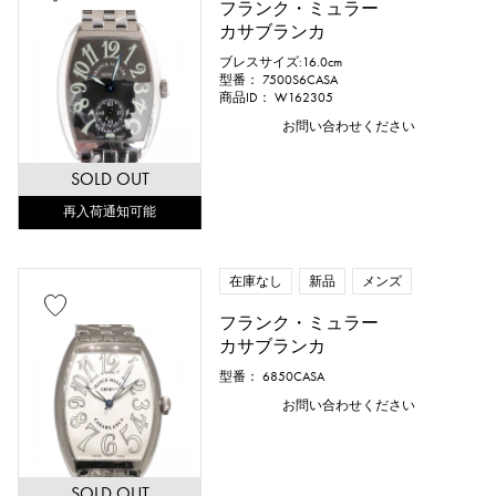
フランク・ミュラー
カサブランカ
ブレスサイズ:16.0cm
型番： 7500S6CASA
商品ID： W162305
お問い合わせください
SOLD OUT
再入荷通知可能
在庫なし
新品
メンズ
フランク・ミュラー
カサブランカ
型番： 6850CASA
お問い合わせください
SOLD OUT