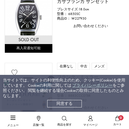
カサブランカ サンセット
ブレスサイズ:18.0cm
型番： 6850SC
商品ID： W227930
お問い合わせください
SOLD OUT
再入荷通知可能
在庫なし
中古
メンズ
フランク・ミュラー
当サイトでは、サイトの利便性向上のため、クッキー(Cookie)を使用
カサブランカ クロノグラフ
しています。 Cookieの利用に関しては
プライバシーポリシー
をご参
照ください。 閲覧を継続する場合Cookieの取得に同意したものとみ
ブレスサイズ:19.0cm
なします。
型番： 8883CCCDTBR
商品ID： W232282
同意する
お問い合わせください
0
SOLD OUT
カート
商品を探す
店舗一覧
マイページ
メニュー