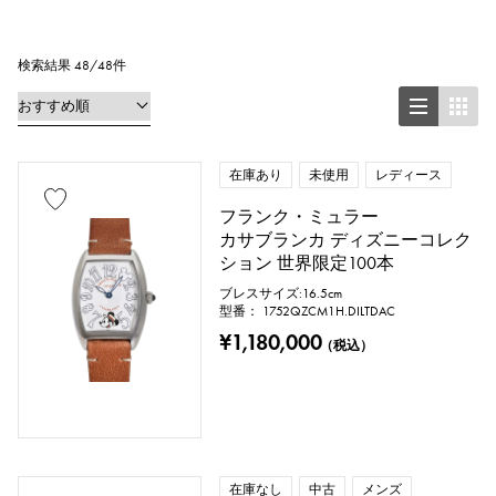
正方形（スクエア）
長方形（レクタンギュラー）
検索結果 48/48件
円形（ラウンド）
八角形（オクタゴン）
樽型（トノー）
在庫あり
未使用
レディース
フランク・ミュラー
楕円形（オーバル）
カサブランカ ディズニーコレク
ション 世界限定100本
クッション型（クッションケース）
ブレスサイズ:16.5cm
型番： 1752QZCM1H.DILTDAC
その他
¥1,180,000
（税込）
時計材質
ステンレス
イエローゴールド
在庫なし
中古
メンズ