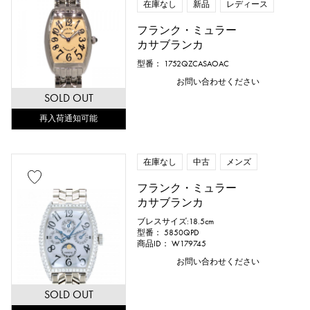
在庫なし
新品
レディース
フランク・ミュラー
カサブランカ
型番： 1752QZCASAOAC
お問い合わせください
SOLD OUT
再入荷通知可能
在庫なし
中古
メンズ
フランク・ミュラー
カサブランカ
ブレスサイズ:18.5cm
型番： 5850QPD
商品ID： W179745
お問い合わせください
SOLD OUT