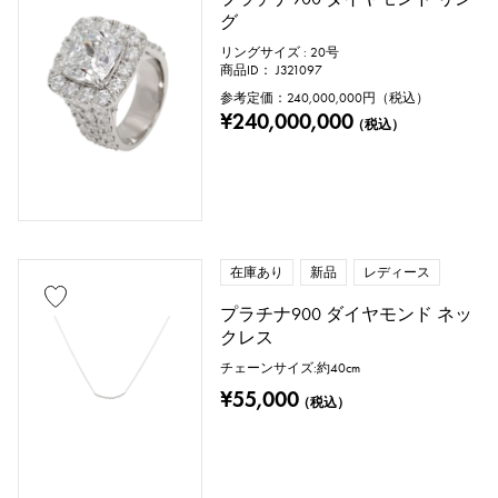
スティングレイ（エイ革）
パイソン
グ
リングサイズ : 20号
クロコ
パラジウム
レザー
商品ID： J321097
参考定価：
240,000,000
円（税込）
¥240,000,000
（税込）
石種
ガーネット
アメシスト
アクアマリン
サンゴ
在庫あり
新品
レディース
ダイヤモンド
エメラルド
ヒスイ
プラチナ900 ダイヤモンド ネッ
クレス
パール
アレキサンドライト
チェーンサイズ:約40cm
¥55,000
ルビー
オニキス
ペリドット
（税込）
サファイア
オパール
トルマリン