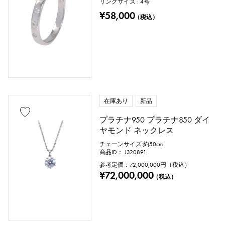
リングサイズ : 4号
リングサイズ
¥58,000
（税込）
号 ～
号
チェーンサイズ
在庫あり
新品
プラチナ950 プラチナ850 ダイ
ヤモンド ネックレス
cm ～
cm
チェーンサイズ:約50cm
商品ID： J320891
参考定価：
72,000,000
円（税込）
¥72,000,000
付属品
（税込）
純正ボックス
保証書
鑑定書
鑑別書
修理明細書
修理保証書