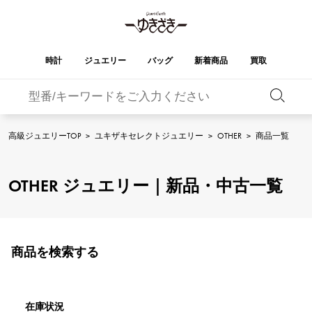
時計
ジュエリー
バッグ
新着商品
買取
バーキン
オータクロア
YUKIZAKI
ROLEX
ブランド
セレクト
HUBLOT
ブライダル
ジュエリー
ロレックス
ジュエリー
ジュエリー
ウブロ
ジュエリー
高級ジュエリーTOP
>
ユキザキセレクトジュエリー
>
OTHER
>
商品一覧
ケリー
ピコタンロック
OMEGA
BREITLING
オメガ
ブライトリング
REGALIA
DOUBLE TOP
OTHER ジュエリー｜新品・中古一覧
レガリア
ダブルトップ
ガーデンパーティー
エブリン
A.LANGE & SOHNE
Breguet
ランゲ＆ゾーネ
ブレゲ
YOBIKO
NOMBRE
ヨビコ
ノンブル
財布
チャーム
PATEK PHILIPPE
IWC
IWC
パテック・フィリップ
NOMBRE putite
ALPHA
商品を検索する
ノンブルプティ
アルファ
小物
その他
FRANCK MULLER
RICHARD MILLE
フランク・ミュラー
リシャール・ミル
ALPHA putite
eclat
アルファプティ
エクラ
VACHERON
PANERAI
エルメスバッグ
CONSTANTIN
パネライ
在庫状況