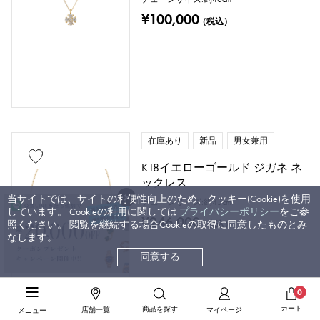
¥100,000
（税込）
在庫あり
新品
男女兼用
K18イエローゴールド ジガネ ネ
ックレス
当サイトでは、サイトの利便性向上のため、クッキー(Cookie)を使用
チェーンサイズ:約45cm
しています。 Cookieの利用に関しては
プライバシーポリシー
をご参
¥246,000
照ください。 閲覧を継続する場合Cookieの取得に同意したものとみ
（税込）
なします。
同意する
0
カート
商品を探す
店舗一覧
マイページ
メニュー