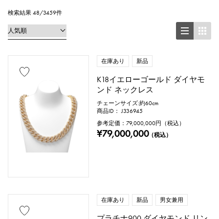
イヤリング
ペンダントトップ
検索結果 48/3459件
ブレスレット
アンクレット
ブローチ
在庫あり
新品
K18イエローゴールド ダイヤモ
ンド ネックレス
地金材質
チェーンサイズ:約60cm
商品ID： J336945
プラチナ
イエローゴールド
参考定価：
79,000,000
円（税込）
¥79,000,000
（税込）
ピンクゴールド
ホワイトゴールド
シルバー
チタン
エナメル
メッキ
セラミック
ステンレス
在庫あり
新品
男女兼用
ブラックゴールド
シェル
プラチナ900 ダイヤモンド リン