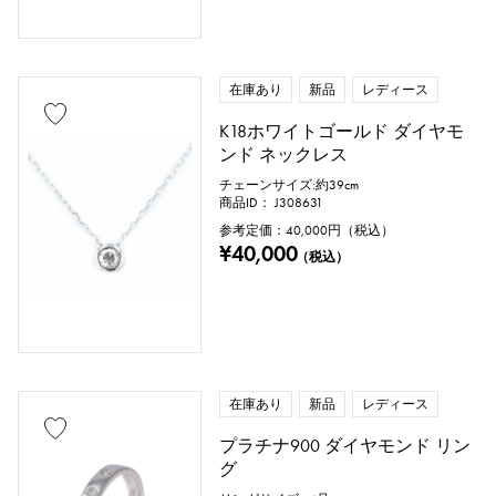
トパーズ
トルコ石
タンザナイト
ブラックダイヤ
その他
在庫あり
新品
レディース
K18ホワイトゴールド ダイヤモ
モチーフ
ンド ネックレス
数字
アルファベット
クロス
チェーンサイズ:約39cm
商品ID： J308631
参考定価：
40,000
円（税込）
クローバー
スカル
ドロップ
¥40,000
（税込）
ハート
リボン
一粒ジュエリー
動物
昆虫
星
月
羽根
花
蝶
鍵
馬蹄
星座
在庫あり
新品
レディース
釣り針
プラチナ900 ダイヤモンド リン
グ