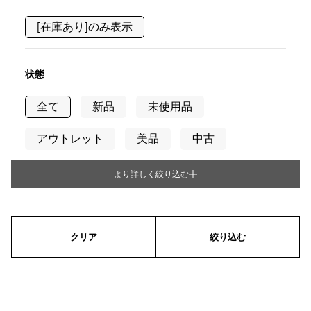
RICH CROSS
TwinPinky
ヴァシュロン・コンスタ
リッチクロス
ツインピンキー
ンタン
[在庫あり]のみ表示
ANGLER
ETERNITY
AUDEMARS PIGUET
JAEGER LE COULTRE
アングラー
エタニティ
オーデマ・ピゲ
ジャガー・ルクルト
HIMAWARI
YUKIZAKI BACHIKAN
CHANEL
Cartier
状態
ヒマワリ
ゆきざき バチカン
シャネル
カルティエ
全て
USED NOMBRE
新品
未使用品
USED ALPHA
HARRY WINSTON
BVLGARI
ノンブル認定中古
アルファ認定中古
ハリー・ウィンストン
ブルガリ
アウトレット
美品
中古
ZENITH
TAG HEUER
ゼニス
タグホイヤー
オリジナルジュエリー一覧へ
より詳しく絞り込む
DUNAMIS
TABLE CLOCK
タイプ
デュナミス
置き時計
VINTAGE WATCH
メンズ
レディース
男女兼用
ヴィンテージウォッチ
クリア
絞り込む
すべての時計ブランドを見る
シリーズ
リング
ネックレス
ピアス