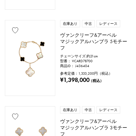
ガーネット
アメシスト
アクアマリン
サンゴ
在庫あり
中古
レディース
ダイヤモンド
エメラルド
ヒスイ
ヴァンクリーフ&アーペル
マジックアルハンブラ 5モチー
パール
アレキサンドライト
フ
チェーンサイズ:約21cm
ルビー
オニキス
ペリドット
型番： VCARD78700
商品ID： J436404
サファイア
オパール
トルマリン
参考定価：
1,333,200
円（税込）
¥1,398,000
（税込）
トパーズ
トルコ石
タンザナイト
ブラックダイヤ
その他
在庫あり
中古
レディース
ヴァンクリーフ&アーペル
モチーフ
マジックアルハンブラ 3モチー
フ
数字
アルファベット
クロス