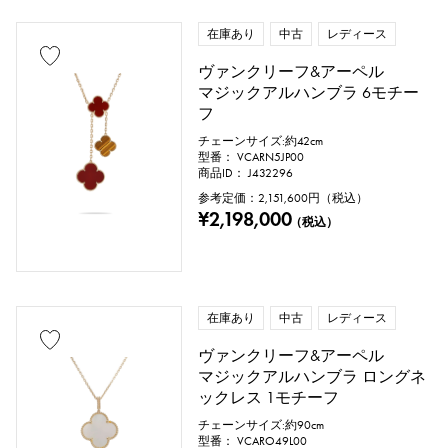
チェーンサイズ
在庫あり
中古
レディース
ヴァンクリーフ&アーペル
マジックアルハンブラ 6モチー
cm ～
cm
フ
チェーンサイズ:約42cm
型番： VCARN5JP00
商品ID： J432296
付属品
参考定価：
2,151,600
円（税込）
¥2,198,000
（税込）
純正ボックス
保証書
鑑定書
鑑別書
修理明細書
修理保証書
在庫あり
中古
レディース
価格
ヴァンクリーフ&アーペル
マジックアルハンブラ ロングネ
ックレス 1モチーフ
チェーンサイズ:約90cm
万円 ～
万円
型番： VCARO49L00