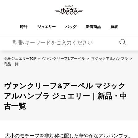
時計
ジュエリー
バッグ
新着商品
買取
バーキン
オータクロア
YUKIZAKI
ROLEX
ブランド
セレクト
HUBLOT
ブライダル
ジュエリー
ロレックス
ジュエリー
ジュエリー
ウブロ
ジュエリー
高級ジュエリーTOP
>
ヴァンクリーフ&アーペル
>
マジックアルハンブラ
>
商品一覧
ケリー
ピコタンロック
OMEGA
BREITLING
オメガ
ブライトリング
REGALIA
DOUBLE TOP
レガリア
ダブルトップ
ガーデンパーティー
エブリン
A.LANGE & SOHNE
Breguet
ヴァンクリーフ&アーペル マジック
ランゲ＆ゾーネ
ブレゲ
YOBIKO
NOMBRE
アルハンブラ ジュエリー｜新品・中
ヨビコ
ノンブル
財布
チャーム
PATEK PHILIPPE
IWC
IWC
古一覧
パテック・フィリップ
NOMBRE putite
ALPHA
ノンブルプティ
アルファ
小物
その他
FRANCK MULLER
RICHARD MILLE
フランク・ミュラー
リシャール・ミル
ALPHA putite
eclat
アルファプティ
エクラ
VACHERON
PANERAI
エルメスバッグ
CONSTANTIN
パネライ
大小のモチーフを非対称に配した華やかなアルハンブラ。