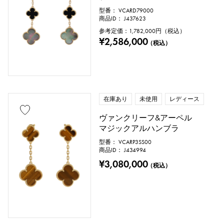
型番： VCARD79000
商品ID： J437623
クローバー
スカル
ドロップ
参考定価：
1,782,000
円（税込）
¥2,586,000
（税込）
ハート
リボン
一粒ジュエリー
動物
昆虫
星
月
羽根
花
蝶
鍵
馬蹄
星座
在庫あり
未使用
レディース
釣り針
ヴァンクリーフ&アーペル
マジックアルハンブラ
型番： VCARP3SS00
リングサイズ
商品ID： J434994
¥3,080,000
（税込）
号 ～
号