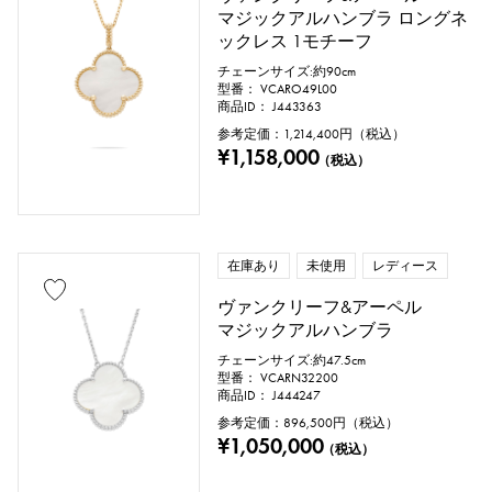
マジックアルハンブラ ロングネ
地金材質
ックレス 1モチーフ
プラチナ
イエローゴールド
チェーンサイズ:約90cm
型番： VCARO49L00
商品ID： J443363
ピンクゴールド
ホワイトゴールド
参考定価：
1,214,400
円（税込）
¥1,158,000
（税込）
シルバー
チタン
エナメル
メッキ
セラミック
ステンレス
在庫あり
未使用
レディース
ブラックゴールド
シェル
ヴァンクリーフ&アーペル
スティングレイ（エイ革）
パイソン
マジックアルハンブラ
チェーンサイズ:約47.5cm
クロコ
パラジウム
レザー
型番： VCARN32200
商品ID： J444247
参考定価：
896,500
円（税込）
¥1,050,000
（税込）
石種