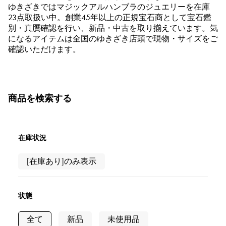
RICH CROSS
TwinPinky
ヴァシュロン・コンスタ
ゆきざきではマジックアルハンブラのジュエリーを在庫
リッチクロス
ツインピンキー
ンタン
23点取扱い中。創業45年以上の正規宝石商として宝石鑑
ANGLER
ETERNITY
AUDEMARS PIGUET
JAEGER LE COULTRE
別・真贋確認を行い、新品・中古を取り揃えています。気
アングラー
エタニティ
オーデマ・ピゲ
ジャガー・ルクルト
になるアイテムは全国のゆきざき店頭で現物・サイズをご
確認いただけます。
HIMAWARI
YUKIZAKI BACHIKAN
CHANEL
Cartier
ヒマワリ
ゆきざき バチカン
シャネル
カルティエ
USED NOMBRE
USED ALPHA
HARRY WINSTON
BVLGARI
ノンブル認定中古
アルファ認定中古
ハリー・ウィンストン
ブルガリ
商品を検索する
ZENITH
TAG HEUER
ゼニス
タグホイヤー
オリジナルジュエリー一覧へ
DUNAMIS
TABLE CLOCK
デュナミス
置き時計
在庫状況
VINTAGE WATCH
[在庫あり]のみ表示
ヴィンテージウォッチ
すべての時計ブランドを見る
状態
全て
新品
未使用品