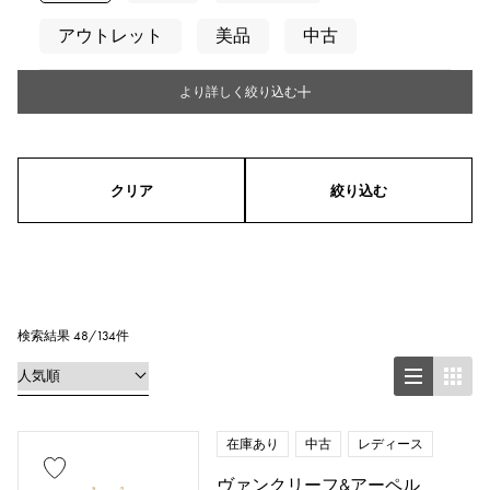
アウトレット
美品
中古
より詳しく絞り込む
タイプ
メンズ
レディース
男女兼用
クリア
絞り込む
シリーズ
リング
ネックレス
ピアス
イヤリング
ペンダントトップ
検索結果 48/134件
ブレスレット
アンクレット
ブローチ
在庫あり
中古
レディース
ヴァンクリーフ&アーペル