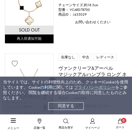
チェーンサイズ:約18.5cm
型番： VCARD78700
商品ID： J435029
お問い合わせください
SOLD OUT
再入荷通知可能
在庫なし
中古
レディース
ヴァンクリーフ&アーペル
マジックアルハンブラ ロング ネ
ックレス 1モチーフ
当サイトでは、サイトの利便性向上のため、クッキー(Cookie)を使用
しています。 Cookieの利用に関しては
プライバシーポリシー
をご参
チェーンサイズ:約90cm
照ください。 閲覧を継続する場合Cookieの取得に同意したものとみ
型番： VCARO49M00
なします。
商品ID： J404308
同意する
お問い合わせください
SOLD OUT
0
再入荷通知可能
カート
商品を探す
店舗一覧
マイページ
メニュー