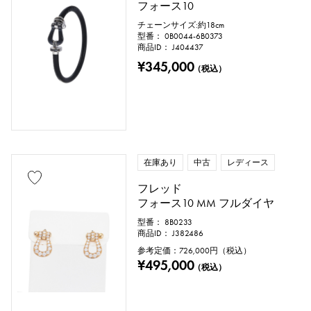
フォース10
チェーンサイズ:約18cm
リングサイズ
型番： 0B0044-6B0373
商品ID： J404437
¥345,000
（税込）
号 ～
号
チェーンサイズ
在庫あり
中古
レディース
フレッド
フォース10 MM フルダイヤ
cm ～
cm
型番： 8B0233
商品ID： J382486
参考定価：
726,000
円（税込）
¥495,000
付属品
（税込）
純正ボックス
保証書
鑑定書