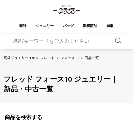
時計
ジュエリー
バッグ
新着商品
買取
バーキン
オータクロア
YUKIZAKI
ROLEX
ブランド
セレクト
HUBLOT
ブライダル
ジュエリー
ロレックス
ジュエリー
ジュエリー
ウブロ
ジュエリー
高級ジュエリーTOP
>
フレッド
>
フォース10
>
商品一覧
ケリー
ピコタンロック
OMEGA
BREITLING
オメガ
ブライトリング
REGALIA
DOUBLE TOP
フレッド フォース10 ジュエリー｜
レガリア
ダブルトップ
ガーデンパーティー
エブリン
A.LANGE & SOHNE
Breguet
ランゲ＆ゾーネ
ブレゲ
新品・中古一覧
YOBIKO
NOMBRE
ヨビコ
ノンブル
財布
チャーム
PATEK PHILIPPE
IWC
IWC
パテック・フィリップ
NOMBRE putite
ALPHA
ノンブルプティ
アルファ
小物
その他
FRANCK MULLER
RICHARD MILLE
フランク・ミュラー
リシャール・ミル
商品を検索する
ALPHA putite
eclat
アルファプティ
エクラ
VACHERON
PANERAI
エルメスバッグ
CONSTANTIN
パネライ