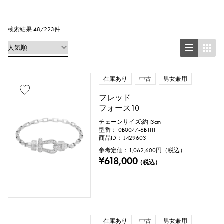
リング
ネックレス
ピアス
イヤリング
ペンダントトップ
検索結果 48/223件
ブレスレット
アンクレット
ブローチ
在庫あり
中古
男女兼用
フレッド
フォース10
地金材質
チェーンサイズ:約13cm
型番： 0B0077-6B1111
プラチナ
イエローゴールド
商品ID： J429603
参考定価：
1,062,600
円（税込）
ピンクゴールド
ホワイトゴールド
¥618,000
（税込）
シルバー
チタン
エナメル
メッキ
セラミック
ステンレス
在庫あり
中古
男女兼用