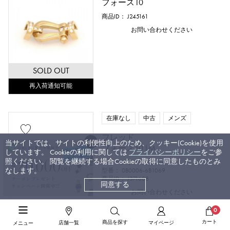
フォース10
商品ID： J245161
お問い合わせください
SOLD OUT
再入荷通知可能
在庫なし
中古
メンズ
フレッド
当サイトでは、サイトの利便性向上のため、クッキー(Cookie)を使用
フォース10 LM
しています。 Cookieの利用に関しては
プライバシーポリシー
をご参
照ください。 閲覧を継続する場合Cookieの取得に同意したものとみ
チェーンサイズ:約16cm
なします。
型番： 0B0006-6B1069
商品ID： J371688
同意する
お問い合わせください
0
SOLD OUT
カート
商品を探す
店舗一覧
マイページ
メニュー