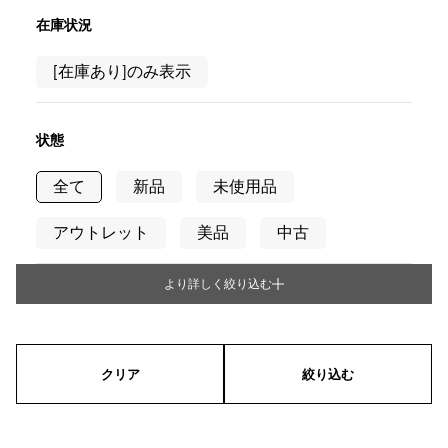
RICH CROSS
TwinPinky
ヴァシュロン・コンスタ
リッチクロス
ツインピンキー
ンタン
在庫状況
ANGLER
ETERNITY
AUDEMARS PIGUET
JAEGER LE COULTRE
[在庫あり]のみ表示
アングラー
エタニティ
オーデマ・ピゲ
ジャガー・ルクルト
HIMAWARI
YUKIZAKI BACHIKAN
CHANEL
Cartier
ヒマワリ
ゆきざき バチカン
シャネル
カルティエ
状態
USED NOMBRE
USED ALPHA
HARRY WINSTON
BVLGARI
ノンブル認定中古
アルファ認定中古
ハリー・ウィンストン
ブルガリ
全て
新品
未使用品
ZENITH
TAG HEUER
ゼニス
タグホイヤー
アウトレット
美品
中古
オリジナルジュエリー一覧へ
DUNAMIS
TABLE CLOCK
デュナミス
置き時計
より詳しく絞り込む
タイプ
VINTAGE WATCH
ヴィンテージウォッチ
メンズ
レディース
男女兼用
すべての時計ブランドを見る
クリア
絞り込む
シリーズ