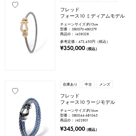
ブラックゴールド
シェル
フレッド
スティングレイ（エイ革）
パイソン
フォース10 ミディアムモデル
チェーンサイズ:約15cm
クロコ
パラジウム
レザー
型番： 0B0070-6B0279
商品ID： J438328
参考定価：
472,450
円（税込）
¥350,000
（税込）
石種
ガーネット
アメシスト
アクアマリン
サンゴ
在庫あり
中古
メンズ
ダイヤモンド
エメラルド
ヒスイ
フレッド
フォース10 ラージモデル
パール
アレキサンドライト
チェーンサイズ:約16cm
型番： 0B0044-6B1065
ルビー
オニキス
ペリドット
商品ID： J422801
¥345,000
（税込）
サファイア
オパール
トルマリン