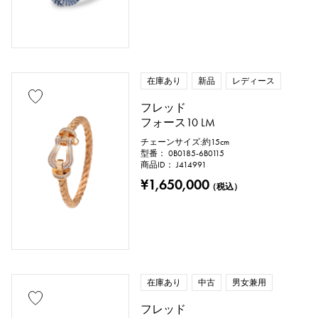
トパーズ
トルコ石
タンザナイト
ブラックダイヤ
その他
在庫あり
新品
レディース
フレッド
モチーフ
フォース10 LM
数字
アルファベット
クロス
チェーンサイズ:約15cm
型番： 0B0185-6B0115
商品ID： J414991
クローバー
スカル
ドロップ
¥1,650,000
（税込）
ハート
リボン
一粒ジュエリー
動物
昆虫
星
月
羽根
花
蝶
鍵
馬蹄
星座
在庫あり
中古
男女兼用
釣り針
フレッド