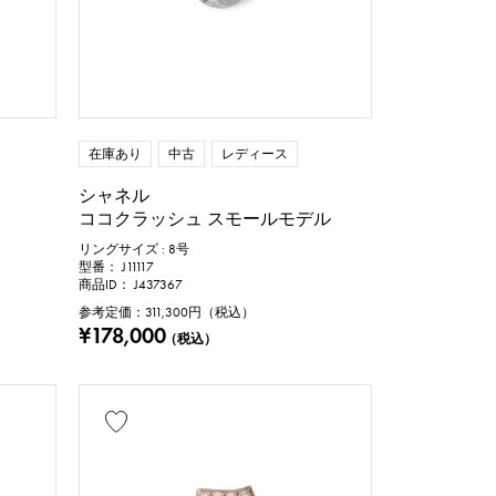
ダイヤ
その他
ドロップ
ハート
リボン
蝶
鍵
馬蹄
星座
在庫あり
中古
レディース
シャネル
ココクラッシュ スモールモデル
リングサイズ : 8号
型番： J11117
商品ID： J437367
参考定価：
311,300
円（税込）
号
¥178,000
（税込）
cm