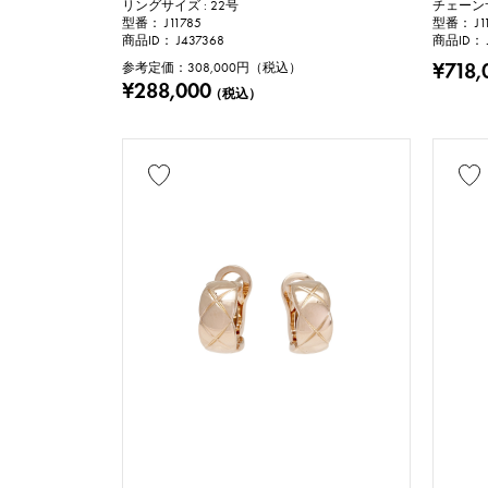
リングサイズ : 22号
チェーンサ
型番： J11785
型番： J1
商品ID： J437368
商品ID： 
¥718,
参考定価：
308,000
円（税込）
¥288,000
（税込）