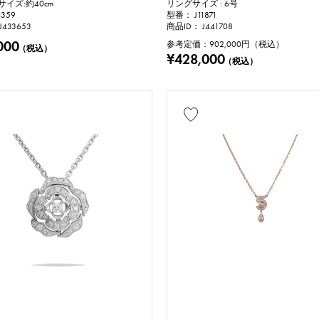
イズ:約40cm
リングサイズ : 6号
1359
型番： J11871
J433653
商品ID： J441708
000
参考定価：
902,000
円（税込）
（税込）
¥428,000
（税込）