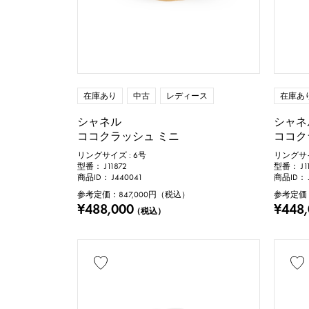
トルマリン
モチーフ
数字
アル
一粒ジュエリー
在庫あり
中古
レディース
在庫あ
シャネル
シャネ
釣り針
ココクラッシュ ミニ
ココク
リングサイズ : 6号
リングサイ
型番： J11872
型番： J1
リングサイズ
商品ID： J440041
商品ID： J
参考定価：
847,000
円（税込）
参考定価
号
¥488,000
¥448
（税込）
チェーンサイズ
c