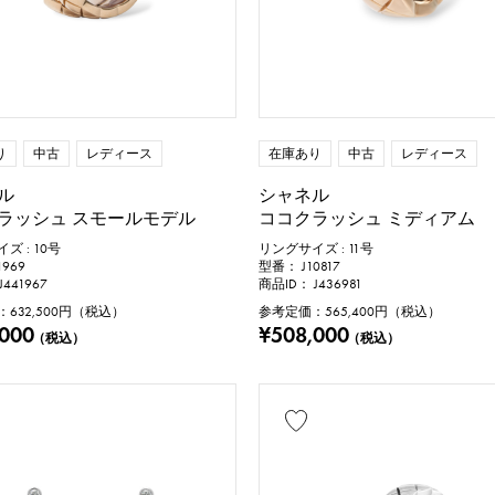
トパーズ
トルコ石
タンザナイト
ブラック
ファベット
クロス
クローバー
スカル
動物
昆虫
星
月
羽根
花
り
中古
レディース
在庫あり
中古
レディース
ル
シャネル
ラッシュ スモールモデル
ココクラッシュ ミディアム
ズ : 10号
リングサイズ : 11号
1969
型番： J10817
441967
商品ID： J436981
：
632,500
円（税込）
参考定価：
565,400
円（税込）
 ～
,000
¥508,000
（税込）
（税込）
m ～