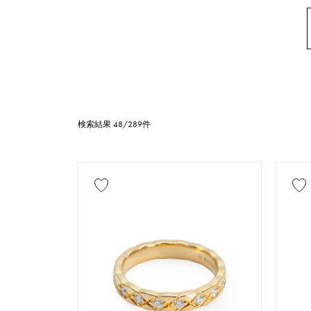
シリーズ
リング
ネ
アンクレット
地金材質
検索結果 48/289件
プラチナ
エナメル
スティングレイ
石種
ガーネット
パール
ア