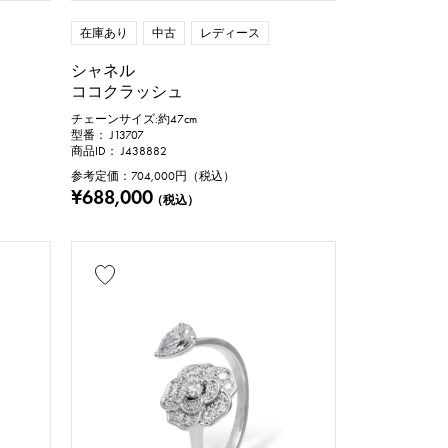
在庫あり
中古
レディース
シャネル
ココクラッシュ
チェーンサイズ:約47cm
型番： J13707
商品ID： J438882
参考定価：
704,000
円（税込）
¥688,000
（税込）