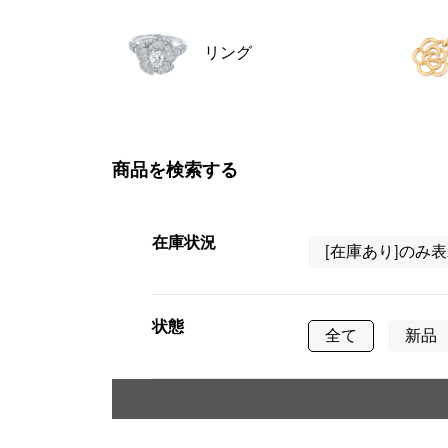
AUDEMARS PIGUET
RICH CROSS
オーデマ・ピゲ
リッチクロス
リング
HARRY WINSTON
HIMAWARI
ハリー・ウィンストン
ヒマワリ
商品を検索する
DUNAMIS
デュナミス
在庫状況
[在庫あり]のみ
状態
全て
新品
タイプ
メンズ
レ