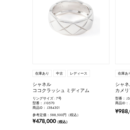
付属品
純正ボックス
価格
万
在庫あり
中古
レディース
在庫あ
シャネル
シャネ
ココクラッシュ ミディアム
カメリ
リングサイズ : 7号
型番： J3
型番： J10570
商品ID： J
商品ID： J384301
¥988
参考定価：
588,500
円（税込）
¥478,000
（税込）