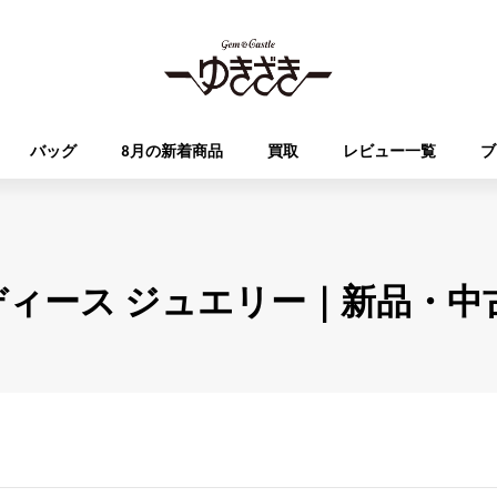
バッグ
8月の新着商品
買取
レビュー一覧
ブ
HUBLOT
OMEGA
ブランド
ジュエリー
セレクト
ジュエリー
オータクロア
ケリー
ウブロ
オメガ
 レディース ジュエリー｜新品・
Breguet
PATEK PHILIPPE
DOUBLE TOP
YOBIKO
エブリン
財布
ブレゲ
パテック・フィリップ
ダブルトップ
ヨビコ
RICHARD MILLE
VACHERON CONSTA
ALPHA
ALPHA putite
その他
リシャール・ミル
ヴァシュロン・コンスタン
アルファ
アルファプティ