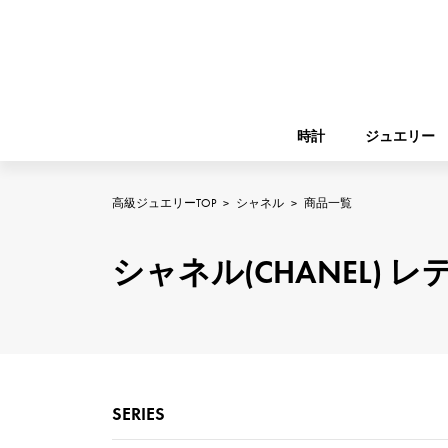
時計
ジュエリー
高級ジュエリーTOP
>
シャネル
>
商品一覧
ROLEX
YUKIZAKI
ジュエリー
バーキン
ロレックス
シャネル(CHANEL)
A.LANGE & SOHNE
REGALIA
ガーデンパーティー
ランゲ＆ゾーネ
レガリア
FRANCK MULLER
NOMBRE putite
小物
フランク・ミュラー
ノンブルプティ
SERIES