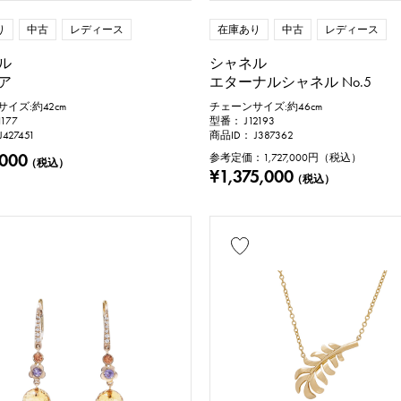
り
中古
レディース
在庫あり
中古
レディース
ル
シャネル
ア
エターナルシャネル No.5
イズ:約42cm
チェーンサイズ:約46cm
177
型番： J12193
427451
商品ID： J387362
,000
参考定価：
1,727,000
円（税込）
（税込）
¥1,375,000
（税込）