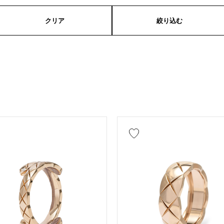
クリア
絞り込む
ックレス
ピアス
イヤリング
ペンダントトッ
ブローチ
イエローゴールド
ピンクゴールド
ホワイトゴール
メッキ
セラミック
ステンレス
ブラックゴー
（エイ革）
パイソン
クロコ
パラジウム
アメシスト
アクアマリン
サンゴ
ダイヤモ
レキサンドライト
ルビー
オニキス
ペリドッ