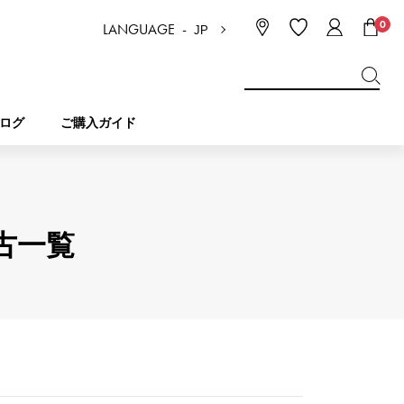
0
LANGUAGE -
JP
日本語
ENGLISH
한국
简体中文
繁体中文
ログ
ご購入ガイド
BREITLING
ブライダル
ジュエリー
ピコタンロック
ブライトリング
中古一覧
IWC
NOMBRE
チャーム
IWC
ノンブル
NTIN
PANERAI
eclat
タン
パネライ
エクラ