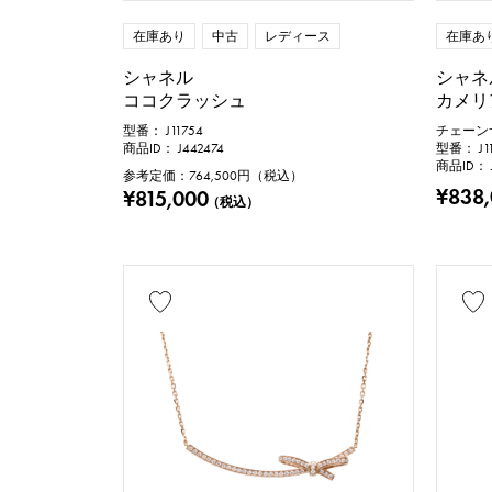
在庫あり
中古
レディース
在庫あ
シャネル
シャネ
ココクラッシュ
カメリ
型番： J11754
チェーンサ
商品ID： J442474
型番： J11
商品ID： J
参考定価：
764,500
円（税込）
¥838
¥815,000
（税込）