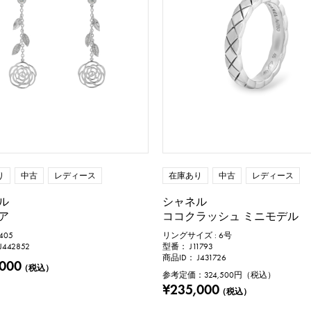
保証書
鑑定書
鑑別書
修理明細書
円 ～
り
中古
レディース
在庫あり
中古
レディース
ル
シャネル
ア
ココクラッシュ ミニモデル
405
リングサイズ : 6号
442852
型番： J11793
商品ID： J431726
,000
（税込）
参考定価：
324,500
円（税込）
¥235,000
（税込）