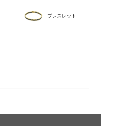
Cartier
ETERNITY
カルティエ
エタニティ
ブレスレット
TAG HEUER
USED ALPHA
タグホイヤー
アルファ認定中古