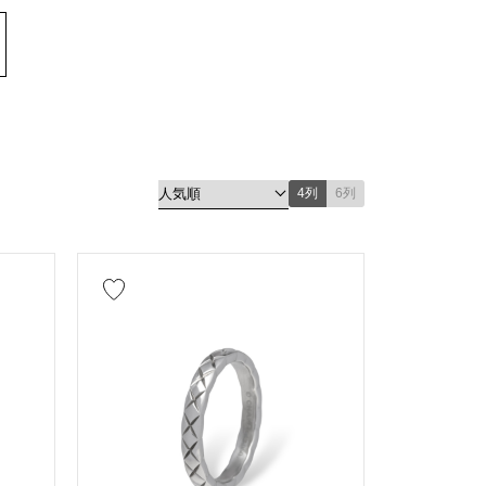
プ
ブレスレット
4列
6列
ド
シルバー
チタン
ルド
シェル
レザー
ンド
エメラルド
ヒスイ
ト
サファイア
オパール