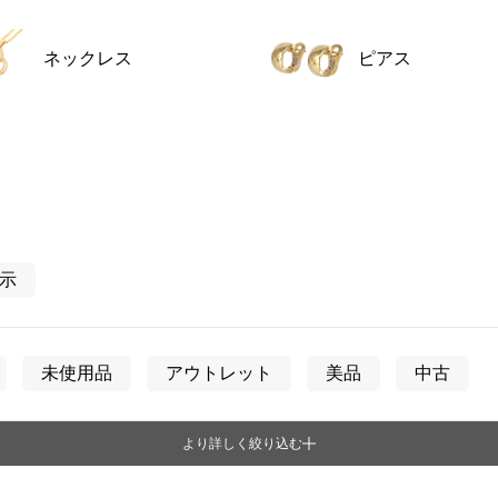
JAEGER LE COULTRE
CHANEL
エルメスバッグ
TwinPinky
ANGLER
ジャガー・ルクルト
シャネル
ツインピンキー
アングラー
ネックレス
ピアス
BVLGARI
ZENITH
YUKIZAKI BACHIKAN
USED NOMBRE
ブルガリ
ゼニス
ゆきざき バチカン
ノンブル認定中古
TABLE CLOCK
VINTAGE WATCH
置き時計
ヴィンテージウォッチ
オリジナルジュエリー一覧へ
表示
すべての時計ブランドを見る
未使用品
アウトレット
美品
中古
より詳しく絞り込む
ディース
男女兼用