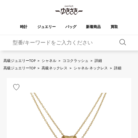
時計
ジュエリー
バッグ
新着商品
買取
バーキン
オータクロア
YUKIZAKI
ROLEX
ブランド
セレクト
HUBLOT
ブライダル
ジュエリー
ロレックス
ジュエリー
ジュエリー
ウブロ
ジュエリー
高級ジュエリーTOP
>
シャネル
>
ココクラッシュ
>
詳細
ケリー
ピコタンロック
OMEGA
BREITLING
高級ジュエリーTOP
>
高級ネックレス
>
シャネル ネックレス
>
詳細
オメガ
ブライトリング
REGALIA
DOUBLE TOP
ガーデンパーティー
エブリン
レガリア
ダブルトップ
A.LANGE & SOHNE
Breguet
ランゲ＆ゾーネ
ブレゲ
YOBIKO
NOMBRE
財布
チャーム
ヨビコ
ノンブル
PATEK PHILIPPE
IWC
IWC
パテック・フィリップ
NOMBRE putite
ALPHA
小物
その他
ノンブルプティ
アルファ
FRANCK MULLER
RICHARD MILLE
フランク・ミュラー
リシャール・ミル
ALPHA putite
eclat
アルファプティ
エクラ
VACHERON
PANERAI
エルメスバッグ
CONSTANTIN
パネライ