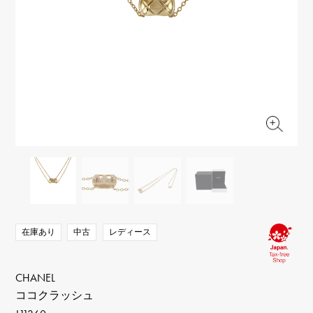
RICH CROSS
TwinPinky
ヴァシュロン・コンスタ
リッチクロス
ツインピンキー
ンタン
ANGLER
ETERNITY
AUDEMARS PIGUET
JAEGER LE COULTRE
アングラー
エタニティ
オーデマ・ピゲ
ジャガー・ルクルト
HIMAWARI
YUKIZAKI BACHIKAN
CHANEL
Cartier
ヒマワリ
ゆきざき バチカン
シャネル
カルティエ
USED NOMBRE
USED ALPHA
HARRY WINSTON
BVLGARI
ノンブル認定中古
アルファ認定中古
ハリー・ウィンストン
ブルガリ
ZENITH
TAG HEUER
ゼニス
タグホイヤー
オリジナルジュエリー一覧へ
DUNAMIS
TABLE CLOCK
デュナミス
置き時計
VINTAGE WATCH
ヴィンテージウォッチ
在庫あり
中古
レディース
すべての時計ブランドを見る
CHANEL
ココクラッシュ