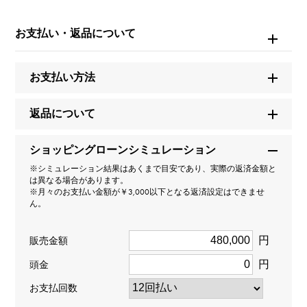
ブランド名
シャネル
お支払い・返品について
モデル名
お支払い方法
ココクラッシュ
返品について
型番
ショッピングローンシミュレーション
J11360
※シミュレーション結果はあくまで目安であり、実際の返済金額と
は異なる場合があります。
タイプ
※月々のお支払い金額が￥3,000以下となる返済設定はできませ
ん。
レディース
円
販売金額
種類
円
頭金
ネックレス
お支払回数