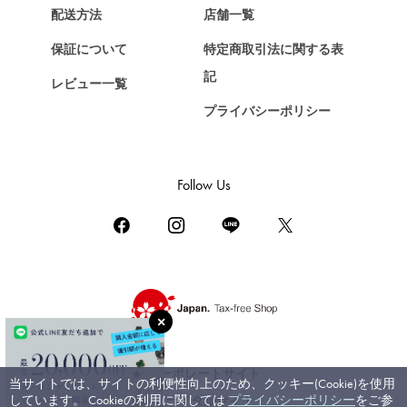
Chopard
配送方法
店舗一覧
ショパール
保証について
特定商取引法に関する表
ZENITH
記
レビュー一覧
ゼニス
プライバシーポリシー
DAMIANI
ダミアーニ
TUDOR
Follow Us
チューダー（チュードル）
TIFFANY&Co.
ティファニー
PIAGET
ピアジェ
BOUCHERON
ブシュロン
コーポレートサイト
当サイトでは、サイトの利便性向上のため、クッキー(Cookie)を使用
BVLGARI
しています。 Cookieの利用に関しては
プライバシーポリシー
をご参
ブライダルサイト
ブルガリ