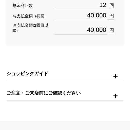
材質
回
無金利回数
K18イエローゴールド
円
お支払金額
(初回)
お支払金額(2回目以
石種
円
降)
-
重量
約6.9g
ショッピングガイド
モチーフサイズ
縦 約8 × 横 約13 × 奥行 約4mm
ご注文・ご来店前にご確認ください
チェーンサイズ
約40cm