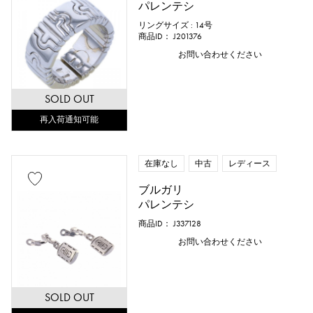
パレンテシ
リングサイズ : 14号
リングサイズ
商品ID： J201376
お問い合わせください
SOLD OUT
号 ～
号
再入荷通知可能
チェーンサイズ
在庫なし
中古
レディース
ブルガリ
パレンテシ
cm ～
cm
商品ID： J337128
お問い合わせください
付属品
SOLD OUT
純正ボックス
保証書
鑑定書