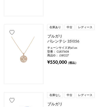
トパーズ
トルコ石
タンザナイト
ブラックダイヤ
その他
在庫あり
中古
レディース
ブルガリ
モチーフ
パレンテシ 351056
数字
アルファベット
クロス
チェーンサイズ:約41cm
型番： CL857408
商品ID： J381227
クローバー
スカル
ドロップ
¥550,000
（税込）
ハート
リボン
一粒ジュエリー
動物
昆虫
星
月
羽根
花
蝶
鍵
馬蹄
星座
在庫なし
中古
レディース
釣り針
ブルガリ