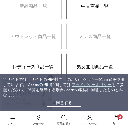
新品
商品一覧
中古
商品一覧
アウトレット
商品一覧
メンズ
商品一覧
レディース
商品一覧
男女兼用
商品一覧
当サイトでは、サイトの利便性向上のため、クッキー(Cookie)を使用
しています。 Cookieの利用に関しては
プライバシーポリシー
をご参
照ください。 閲覧を継続する場合Cookieの取得に同意したものとみ
なします。
パレンテシ 人気ランキング
同意する
0
2026/08/09更新
カート
商品を探す
店舗一覧
マイページ
メニュー