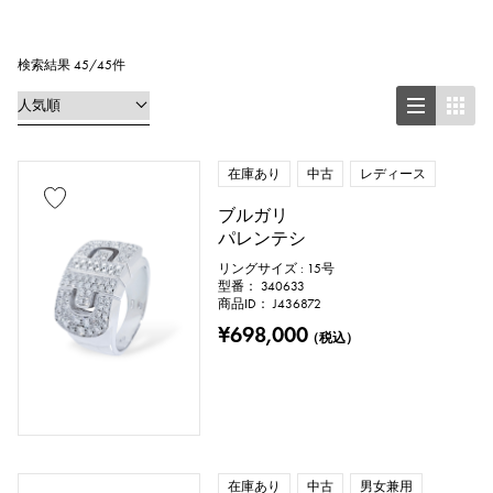
リング
ネックレス
ピアス
イヤリング
ペンダントトップ
検索結果 45/45件
ブレスレット
アンクレット
ブローチ
在庫あり
中古
レディース
ブルガリ
パレンテシ
地金材質
リングサイズ : 15号
型番： 340633
プラチナ
イエローゴールド
商品ID： J436872
¥698,000
（税込）
ピンクゴールド
ホワイトゴールド
シルバー
チタン
エナメル
メッキ
セラミック
ステンレス
在庫あり
中古
男女兼用