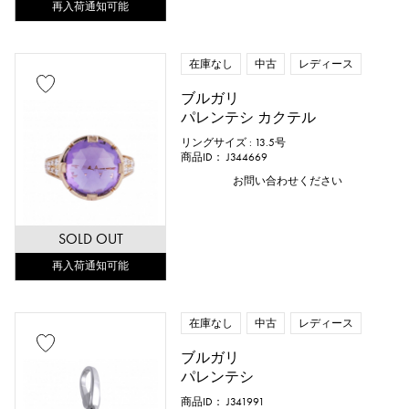
再入荷通知可能
鑑別書
修理明細書
修理保証書
在庫なし
中古
レディース
価格
ブルガリ
パレンテシ カクテル
リングサイズ : 13.5号
商品ID： J344669
万円 ～
万円
お問い合わせください
SOLD OUT
再入荷通知可能
在庫なし
中古
レディース
ブルガリ
パレンテシ
商品ID： J341991