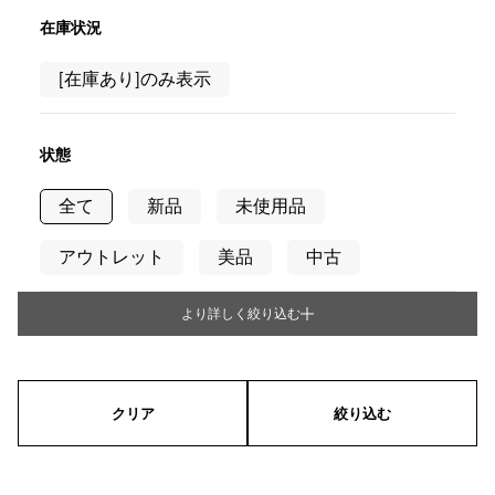
RICH CROSS
TwinPinky
ヴァシュロン・コンスタ
リッチクロス
ツインピンキー
ンタン
在庫状況
ANGLER
ETERNITY
AUDEMARS PIGUET
JAEGER LE COULTRE
[在庫あり]のみ表示
アングラー
エタニティ
オーデマ・ピゲ
ジャガー・ルクルト
HIMAWARI
YUKIZAKI BACHIKAN
CHANEL
Cartier
ヒマワリ
ゆきざき バチカン
シャネル
カルティエ
状態
USED NOMBRE
USED ALPHA
HARRY WINSTON
BVLGARI
ノンブル認定中古
アルファ認定中古
ハリー・ウィンストン
ブルガリ
全て
新品
未使用品
ZENITH
TAG HEUER
ゼニス
タグホイヤー
アウトレット
美品
中古
オリジナルジュエリー一覧へ
DUNAMIS
TABLE CLOCK
デュナミス
置き時計
より詳しく絞り込む
タイプ
VINTAGE WATCH
ヴィンテージウォッチ
メンズ
レディース
男女兼用
すべての時計ブランドを見る
クリア
絞り込む
シリーズ