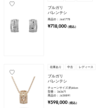
ブラックゴールド
シェル
ブルガリ
スティングレイ（エイ革）
パイソン
パレンテシ
商品ID： J441778
クロコ
パラジウム
レザー
¥718,000
（税込）
石種
ガーネット
アメシスト
アクアマリン
サンゴ
在庫あり
中古
レディース
ダイヤモンド
エメラルド
ヒスイ
ブルガリ
パレンテシ
パール
アレキサンドライト
チェーンサイズ:約46cm
型番： 343471
ルビー
オニキス
ペリドット
商品ID： J438891
¥598,000
（税込）
サファイア
オパール
トルマリン