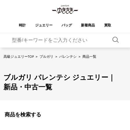
時計
ジュエリー
バッグ
新着商品
買取
バーキン
オータクロア
YUKIZAKI
ROLEX
ブランド
セレクト
HUBLOT
ブライダル
ジュエリー
ロレックス
ジュエリー
ジュエリー
ウブロ
ジュエリー
高級ジュエリーTOP
>
ブルガリ
>
パレンテシ
>
商品一覧
ケリー
ピコタンロック
OMEGA
BREITLING
オメガ
ブライトリング
REGALIA
DOUBLE TOP
ブルガリ パレンテシ ジュエリー｜
レガリア
ダブルトップ
ガーデンパーティー
エブリン
A.LANGE & SOHNE
Breguet
ランゲ＆ゾーネ
ブレゲ
新品・中古一覧
YOBIKO
NOMBRE
ヨビコ
ノンブル
財布
チャーム
PATEK PHILIPPE
IWC
IWC
パテック・フィリップ
NOMBRE putite
ALPHA
ノンブルプティ
アルファ
小物
その他
FRANCK MULLER
RICHARD MILLE
フランク・ミュラー
リシャール・ミル
商品を検索する
ALPHA putite
eclat
アルファプティ
エクラ
VACHERON
PANERAI
エルメスバッグ
CONSTANTIN
パネライ