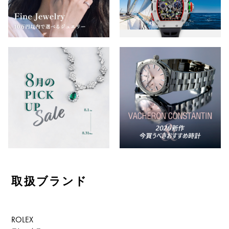
鑑別書
修理明細書
修理保証書
価格
万円 ～
万円
取扱ブランド
ROLEX