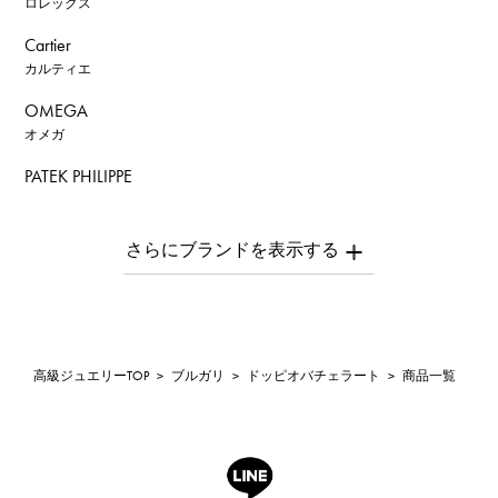
ロレックス
Cartier
カルティエ
OMEGA
オメガ
PATEK PHILIPPE
パテック・フィリップ
AUDEMARS PIGUET
オーデマ・ピゲ
Breguet
ブレゲ
ROGER DUBUIS
高級ジュエリーTOP
>
ブルガリ
>
ドッピオバチェラート
>
商品一覧
ロジェ・デュブイ
A.LANGE & SOHNE
ランゲ＆ゾーネ