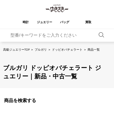
時計
ジュエリー
バッグ
買取
バーキン
オータクロア
YUKIZAKI
ROLEX
ブランド
セレクト
HUBLOT
ブライダル
ジュエリー
ロレックス
ジュエリー
ジュエリー
ウブロ
ジュエリー
高級ジュエリーTOP
>
ブルガリ
>
ドッピオバチェラート
>
商品一覧
ケリー
ピコタンロック
OMEGA
BREITLING
オメガ
ブライトリング
REGALIA
DOUBLE TOP
ブルガリ ドッピオバチェラート ジ
レガリア
ダブルトップ
ガーデンパーティー
エブリン
A.LANGE & SOHNE
Breguet
ランゲ＆ゾーネ
ブレゲ
ュエリー｜新品・中古一覧
YOBIKO
NOMBRE
ヨビコ
ノンブル
財布
チャーム
PATEK PHILIPPE
IWC
IWC
パテック・フィリップ
NOMBRE putite
ALPHA
ノンブルプティ
アルファ
小物
その他
FRANCK MULLER
RICHARD MILLE
フランク・ミュラー
リシャール・ミル
商品を検索する
ALPHA putite
eclat
アルファプティ
エクラ
VACHERON
PANERAI
エルメスバッグ
CONSTANTIN
パネライ