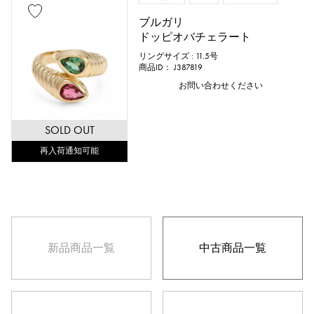
ブラックゴールド
シェル
ブルガリ
スティングレイ（エイ革）
パイソン
ドッピオバチェラート
リングサイズ : 11.5号
クロコ
パラジウム
レザー
商品ID： J387819
お問い合わせください
石種
SOLD OUT
ガーネット
アメシスト
再入荷通知可能
アクアマリン
サンゴ
ダイヤモンド
エメラルド
ヒスイ
パール
アレキサンドライト
新品
商品一覧
中古
商品一覧
ルビー
オニキス
ペリドット
サファイア
オパール
トルマリン