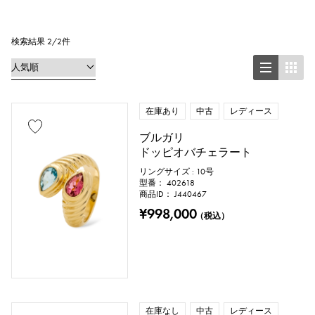
リング
ネックレス
ピアス
イヤリング
ペンダントトップ
検索結果 2/2件
ブレスレット
アンクレット
ブローチ
在庫あり
中古
レディース
ブルガリ
ドッピオバチェラート
地金材質
リングサイズ : 10号
型番： 402618
プラチナ
イエローゴールド
商品ID： J440467
¥998,000
（税込）
ピンクゴールド
ホワイトゴールド
シルバー
チタン
エナメル
メッキ
セラミック
ステンレス
在庫なし
中古
レディース