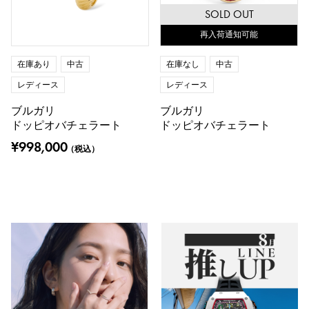
SOLD OUT
リングサイズ
再入荷通知可能
在庫あり
中古
在庫なし
中古
レディース
レディース
号 ～
号
ブルガリ
ブルガリ
ドッピオバチェラート
ドッピオバチェラート
¥998,000
チェーンサイズ
（税込）
cm ～
cm
付属品
純正ボックス
保証書
鑑定書