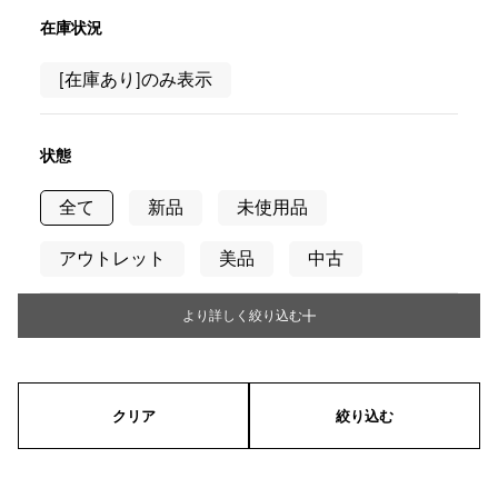
RICH CROSS
TwinPinky
ヴァシュロン・コンスタ
リッチクロス
ツインピンキー
ンタン
在庫状況
ANGLER
ETERNITY
AUDEMARS PIGUET
JAEGER LE COULTRE
[在庫あり]のみ表示
アングラー
エタニティ
オーデマ・ピゲ
ジャガー・ルクルト
HIMAWARI
YUKIZAKI BACHIKAN
CHANEL
Cartier
ヒマワリ
ゆきざき バチカン
シャネル
カルティエ
状態
USED NOMBRE
USED ALPHA
HARRY WINSTON
BVLGARI
ノンブル認定中古
アルファ認定中古
ハリー・ウィンストン
ブルガリ
全て
新品
未使用品
ZENITH
TAG HEUER
ゼニス
タグホイヤー
アウトレット
美品
中古
オリジナルジュエリー一覧へ
DUNAMIS
TABLE CLOCK
デュナミス
置き時計
より詳しく絞り込む
タイプ
VINTAGE WATCH
ヴィンテージウォッチ
メンズ
レディース
男女兼用
すべての時計ブランドを見る
クリア
絞り込む
シリーズ