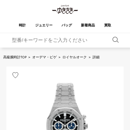
時計
ジュエリー
バッグ
新着商品
買取
バーキン
オータクロア
YUKIZAKI
ROLEX
ブランド
セレクト
HUBLOT
ブライダル
ジュエリー
ロレックス
ジュエリー
ジュエリー
ウブロ
ジュエリー
高級腕時計TOP
>
オーデマ・ピゲ
>
ロイヤルオーク
>
詳細
ケリー
ピコタンロック
OMEGA
BREITLING
オメガ
ブライトリング
REGALIA
DOUBLE TOP
ガーデンパーティー
エブリン
レガリア
ダブルトップ
A.LANGE & SOHNE
Breguet
ランゲ＆ゾーネ
ブレゲ
YOBIKO
NOMBRE
財布
チャーム
ヨビコ
ノンブル
PATEK PHILIPPE
IWC
IWC
パテック・フィリップ
NOMBRE putite
ALPHA
小物
その他
ノンブルプティ
アルファ
FRANCK MULLER
RICHARD MILLE
フランク・ミュラー
リシャール・ミル
ALPHA putite
eclat
アルファプティ
エクラ
VACHERON
PANERAI
エルメスバッグ
CONSTANTIN
パネライ