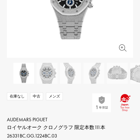
RICH CROSS
TwinPinky
ヴァシュロン・コンスタ
リッチクロス
ツインピンキー
ンタン
ANGLER
ETERNITY
AUDEMARS PIGUET
JAEGER LE COULTRE
アングラー
エタニティ
オーデマ・ピゲ
ジャガー・ルクルト
HIMAWARI
YUKIZAKI BACHIKAN
CHANEL
Cartier
ヒマワリ
ゆきざき バチカン
シャネル
カルティエ
USED NOMBRE
USED ALPHA
HARRY WINSTON
BVLGARI
ノンブル認定中古
アルファ認定中古
ハリー・ウィンストン
ブルガリ
ZENITH
TAG HEUER
ゼニス
タグホイヤー
オリジナルジュエリー一覧へ
DUNAMIS
TABLE CLOCK
デュナミス
置き時計
VINTAGE WATCH
在庫なし
中古
メンズ
ヴィンテージウォッチ
すべての時計ブランドを見る
AUDEMARS PIGUET
ロイヤルオーク クロノグラフ 限定本数111本
26331BC.GG.1224BC.03