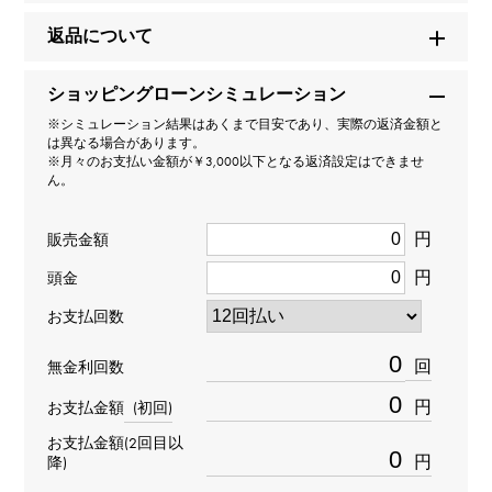
ロイヤルオーク クロノグラフ 限定本数111本
返品について
ブランド名
ショッピングローンシミュレーション
オーデマ・ピゲ
※シミュレーション結果はあくまで目安であり、実際の返済金額と
は異なる場合があります。
※月々のお支払い金額が￥3,000以下となる返済設定はできませ
モデル名
ん。
ロイヤルオーク
円
販売金額
円
型番
頭金
お支払回数
26331BC.GG.1224BC.03
回
無金利回数
タイプ
円
お支払金額
(初回)
メンズ
お支払金額(2回目以
円
降)
ブレスサイズ