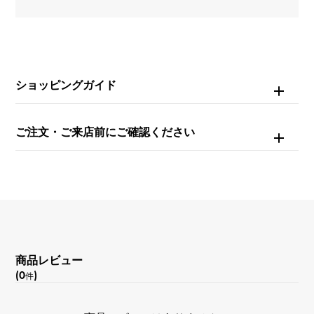
約19.0cm
ムーブメント
自動巻き
ショッピングガイド
防水
ご注文・ご来店前にご確認ください
50m防水
文字盤種
グランド・タペストリー
文字盤色
商品レビュー
ブラック/グレーブルー
(0
)
件
機能