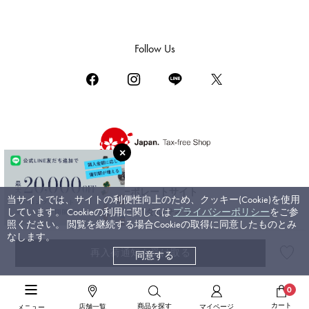
ダミアーニ
TUDOR
Follow Us
チューダー（チュードル）
TIFFANY&Co.
ティファニー
PIAGET
ピアジェ
BOUCHERON
ブシュロン
コーポレートサイト
当サイトでは、サイトの利便性向上のため、クッキー(Cookie)を使用
BVLGARI
しています。 Cookieの利用に関しては
プライバシーポリシー
をご参
ブライダルサイト
ブルガリ
照ください。 閲覧を継続する場合Cookieの取得に同意したものとみ
なします。
RICHARD MILLE
再入荷通知を受け取る
同意する
©ジェムキャッスルゆきざき. All rights reserved.
リシャール・ミル
高級腕時計TOP
>
オーデマ・ピゲ
>
ロイヤルオーク
>
詳細
0
カート
商品を探す
店舗一覧
マイページ
メニュー