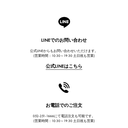
ROGER DUBUIS
ロジェ・デュブイ
A.LANGE & SOHNE
ランゲ＆ゾーネ
HUBLOT
LINEでのお問い合わせ
ウブロ
公式LINEからもお問い合わせいただけます。
FRANCK MULLER
(営業時間：10:30～19:30 土日祝も営業)
フランク・ミュラー
公式LINEはこちら
CHANEL
シャネル
HARRY WINSTON
ハリー・ウィンストン
JAEGER LE COULTRE
お電話でのご注文
ジャガー・ルクルト
052-251-1666にて電話注文も可能です。
IWC
(営業時間：10:30～19:30 土日祝も営業)
IWC