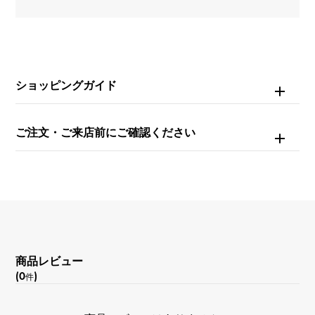
約18.5cm
ムーブメント
自動巻き
ショッピングガイド
防水
ご注文・ご来店前にご確認ください
50m防水
文字盤種
グランド・タペストリー
文字盤色
商品レビュー
ブラック/グレーブルー
(0
)
件
機能