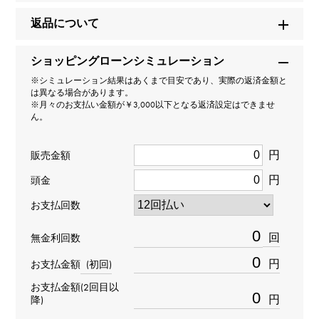
ロイヤルオーク クロノグラフ 世界限定111本
返品について
ブランド名
ショッピングローンシミュレーション
オーデマ・ピゲ
※シミュレーション結果はあくまで目安であり、実際の返済金額と
は異なる場合があります。
※月々のお支払い金額が￥3,000以下となる返済設定はできませ
モデル名
ん。
ロイヤルオーク
円
販売金額
円
型番
頭金
お支払回数
26331BC.GG.1224BC.03
回
無金利回数
タイプ
円
お支払金額
(初回)
メンズ
お支払金額(2回目以
円
降)
ブレスサイズ