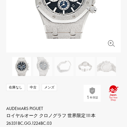
RICH CROSS
TwinPinky
ヴァシュロン・コンスタ
リッチクロス
ツインピンキー
ンタン
ANGLER
ETERNITY
AUDEMARS PIGUET
JAEGER LE COULTRE
アングラー
エタニティ
オーデマ・ピゲ
ジャガー・ルクルト
HIMAWARI
YUKIZAKI BACHIKAN
CHANEL
Cartier
ヒマワリ
ゆきざき バチカン
シャネル
カルティエ
USED NOMBRE
USED ALPHA
HARRY WINSTON
BVLGARI
ノンブル認定中古
アルファ認定中古
ハリー・ウィンストン
ブルガリ
ZENITH
TAG HEUER
ゼニス
タグホイヤー
オリジナルジュエリー一覧へ
DUNAMIS
TABLE CLOCK
デュナミス
置き時計
VINTAGE WATCH
在庫なし
中古
メンズ
ヴィンテージウォッチ
すべての時計ブランドを見る
AUDEMARS PIGUET
ロイヤルオーク クロノグラフ 世界限定111本
26331BC.GG.1224BC.03