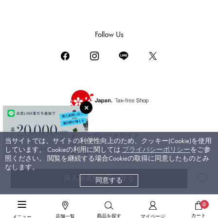
ダミアーニ
TUDOR
Follow Us
チューダー（チュードル）
TIFFANY&Co.
ティファニー
PIAGET
ピアジェ
BOUCHERON
ブシュロン
コーポレートサイト
当サイトでは、サイトの利便性向上のため、クッキー(Cookie)を使用
BVLGARI
しています。 Cookieの利用に関しては
プライバシーポリシー
をご参
ブライダルサイト
ブルガリ
照ください。 閲覧を継続する場合Cookieの取得に同意したものとみ
なします。
RICHARD MILLE
再入荷通知を受け取る
同意する
©ジェムキャッスルゆきざき. All rights reserved.
リシャール・ミル
高級腕時計TOP
>
オーデマ・ピゲ
>
ロイヤルオーク
>
詳細
0
カート
商品を探す
店舗一覧
マイページ
メニュー