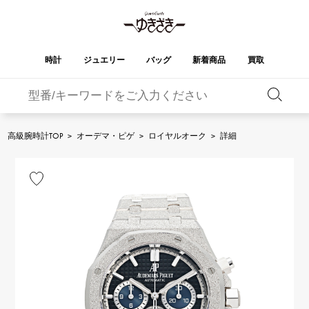
時計
ジュエリー
バッグ
新着商品
買取
バーキン
オータクロア
YUKIZAKI
ROLEX
ブランド
セレクト
HUBLOT
ブライダル
ジュエリー
ロレックス
ジュエリー
ジュエリー
ウブロ
ジュエリー
高級腕時計TOP
>
オーデマ・ピゲ
>
ロイヤルオーク
>
詳細
ケリー
ピコタンロック
OMEGA
BREITLING
オメガ
ブライトリング
REGALIA
DOUBLE TOP
ガーデンパーティー
エブリン
レガリア
ダブルトップ
A.LANGE & SOHNE
Breguet
ランゲ＆ゾーネ
ブレゲ
YOBIKO
NOMBRE
財布
チャーム
ヨビコ
ノンブル
PATEK PHILIPPE
IWC
IWC
パテック・フィリップ
NOMBRE putite
ALPHA
小物
その他
ノンブルプティ
アルファ
FRANCK MULLER
RICHARD MILLE
フランク・ミュラー
リシャール・ミル
ALPHA putite
eclat
アルファプティ
エクラ
VACHERON
PANERAI
エルメスバッグ
CONSTANTIN
パネライ