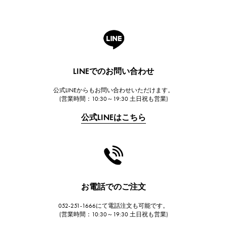
ROGER DUBUIS
ロジェ・デュブイ
A.LANGE & SOHNE
ランゲ＆ゾーネ
HUBLOT
LINEでのお問い合わせ
ウブロ
公式LINEからもお問い合わせいただけます。
FRANCK MULLER
(営業時間：10:30～19:30 土日祝も営業)
フランク・ミュラー
公式LINEはこちら
CHANEL
シャネル
HARRY WINSTON
ハリー・ウィンストン
JAEGER LE COULTRE
お電話でのご注文
ジャガー・ルクルト
052-251-1666にて電話注文も可能です。
IWC
(営業時間：10:30～19:30 土日祝も営業)
IWC