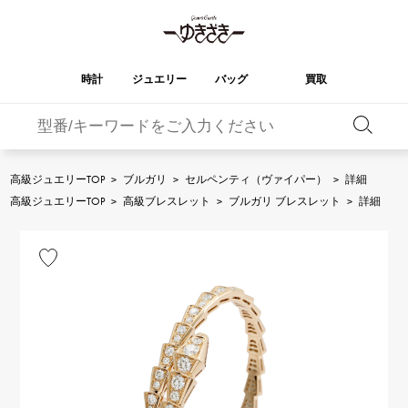
時計
ジュエリー
バッグ
買取
バーキン
オータクロア
YUKIZAKI
ROLEX
ブランド
セレクト
HUBLOT
ブライダル
ジュエリー
ロレックス
ジュエリー
ジュエリー
ウブロ
ジュエリー
高級ジュエリーTOP
>
ブルガリ
>
セルペンティ（ヴァイパー）
>
詳細
ケリー
ピコタンロック
OMEGA
BREITLING
高級ジュエリーTOP
>
高級ブレスレット
>
ブルガリ ブレスレット
>
詳細
オメガ
ブライトリング
REGALIA
DOUBLE TOP
ガーデンパーティー
エブリン
レガリア
ダブルトップ
A.LANGE & SOHNE
Breguet
ランゲ＆ゾーネ
ブレゲ
YOBIKO
NOMBRE
財布
チャーム
ヨビコ
ノンブル
PATEK PHILIPPE
IWC
IWC
パテック・フィリップ
NOMBRE putite
ALPHA
小物
その他
ノンブルプティ
アルファ
FRANCK MULLER
RICHARD MILLE
フランク・ミュラー
リシャール・ミル
ALPHA putite
eclat
アルファプティ
エクラ
VACHERON
PANERAI
エルメスバッグ
CONSTANTIN
パネライ