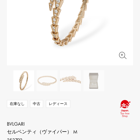
RICH CROSS
TwinPinky
ヴァシュロン・コンスタ
リッチクロス
ツインピンキー
ンタン
ANGLER
ETERNITY
AUDEMARS PIGUET
JAEGER LE COULTRE
アングラー
エタニティ
オーデマ・ピゲ
ジャガー・ルクルト
HIMAWARI
YUKIZAKI BACHIKAN
CHANEL
Cartier
ヒマワリ
ゆきざき バチカン
シャネル
カルティエ
USED NOMBRE
USED ALPHA
HARRY WINSTON
BVLGARI
ノンブル認定中古
アルファ認定中古
ハリー・ウィンストン
ブルガリ
ZENITH
TAG HEUER
ゼニス
タグホイヤー
オリジナルジュエリー一覧へ
DUNAMIS
TABLE CLOCK
デュナミス
置き時計
VINTAGE WATCH
ヴィンテージウォッチ
在庫なし
中古
レディース
すべての時計ブランドを見る
BVLGARI
セルペンティ（ヴァイパー） M