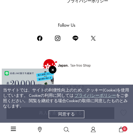
プライバシーポリシー
DAMIANI
ダミアーニ
TUDOR
Follow Us
チューダー（チュードル）
TIFFANY&Co.
ティファニー
PIAGET
ピアジェ
BOUCHERON
ブシュロン
コーポレートサイト
当サイトでは、サイトの利便性向上のため、クッキー(Cookie)を使用
BVLGARI
しています。 Cookieの利用に関しては
プライバシーポリシー
をご参
ブライダルサイト
ブルガリ
照ください。 閲覧を継続する場合Cookieの取得に同意したものとみ
なします。
RICHARD MILLE
再入荷通知を受け取る
同意する
©ジェムキャッスルゆきざき. All rights reserved.
リシャール・ミル
高級ジュエリーTOP
>
ブルガリ
>
セルペンティ（ヴァイパー）
>
詳細
0