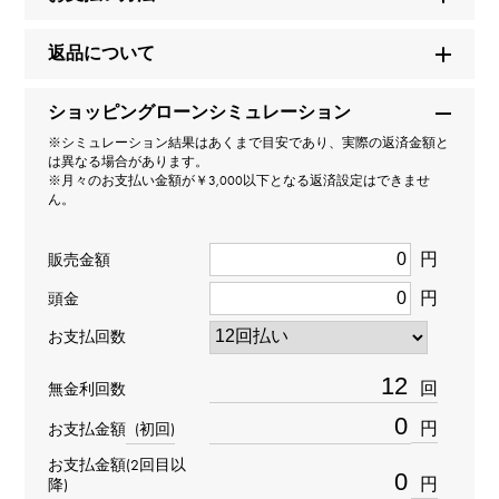
セルペンティ（ヴァイパー）
返品について
型番
ショッピングローンシミュレーション
353793
※シミュレーション結果はあくまで目安であり、実際の返済金額と
は異なる場合があります。
タイプ
※月々のお支払い金額が￥3,000以下となる返済設定はできませ
ん。
レディース
円
販売金額
種類
円
頭金
ブレスレット
＞
動物 × ブレスレット
お支払回数
材質
回
無金利回数
K18ピンクゴールド
円
お支払金額
(初回)
お支払金額(2回目以
石種
円
降)