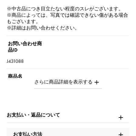
※中古品につき目立たない程度のスレがございます。
※商品によっては、写真では確認できない傷がある場合
もございます。
※詳細はお問い合わせください。
お問い合わせ商
品ID
J431088
商品名
セルペンティ（ヴァイパー） M
ブランド名
ブルガリ
お支払い・返品について
モデル名
お支払い方法