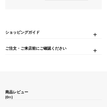
ダイヤモンド 約3.040ct
重量
約24.7g
ショッピングガイド
チェーンサイズ
約17cm
ご注文・ご来店前にご確認ください
内周
約17cm
商品レビュー
(0
)
件