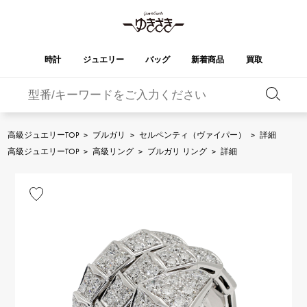
時計
ジュエリー
バッグ
新着商品
買取
バーキン
オータクロア
YUKIZAKI
ROLEX
ブランド
セレクト
HUBLOT
ブライダル
ジュエリー
ロレックス
ジュエリー
ジュエリー
ウブロ
ジュエリー
高級ジュエリーTOP
>
ブルガリ
>
セルペンティ（ヴァイパー）
>
詳細
ケリー
ピコタンロック
OMEGA
BREITLING
高級ジュエリーTOP
>
高級リング
>
ブルガリ リング
>
詳細
オメガ
ブライトリング
REGALIA
DOUBLE TOP
ガーデンパーティー
エブリン
レガリア
ダブルトップ
A.LANGE & SOHNE
Breguet
ランゲ＆ゾーネ
ブレゲ
YOBIKO
NOMBRE
財布
チャーム
ヨビコ
ノンブル
PATEK PHILIPPE
IWC
IWC
パテック・フィリップ
NOMBRE putite
ALPHA
小物
その他
ノンブルプティ
アルファ
FRANCK MULLER
RICHARD MILLE
フランク・ミュラー
リシャール・ミル
ALPHA putite
eclat
アルファプティ
エクラ
VACHERON
PANERAI
エルメスバッグ
CONSTANTIN
パネライ