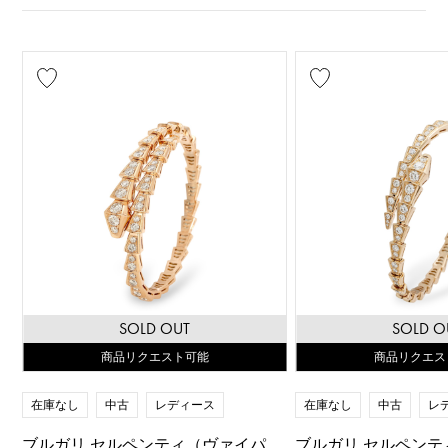
SOLD OUT
SOLD O
商品リクエスト可能
商品リクエス
在庫なし
中古
レディース
在庫なし
中古
レ
ブルガリ セルペンティ（ヴァイパ
ブルガリ セルペンテ