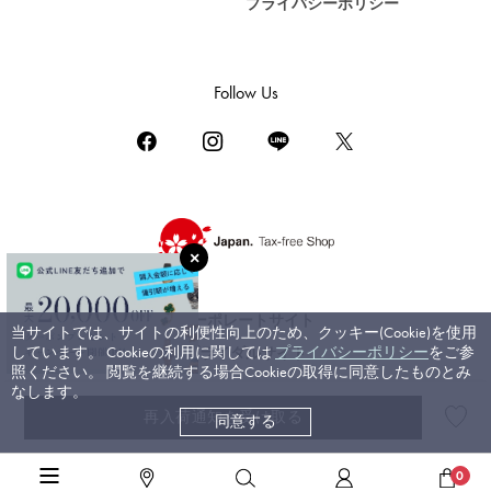
プライバシーポリシー
DAMIANI
ダミアーニ
TUDOR
Follow Us
チューダー（チュードル）
TIFFANY&Co.
ティファニー
PIAGET
ピアジェ
BOUCHERON
ブシュロン
コーポレートサイト
当サイトでは、サイトの利便性向上のため、クッキー(Cookie)を使用
BVLGARI
しています。 Cookieの利用に関しては
プライバシーポリシー
をご参
ブライダルサイト
ブルガリ
照ください。 閲覧を継続する場合Cookieの取得に同意したものとみ
なします。
RICHARD MILLE
再入荷通知を受け取る
同意する
©ジェムキャッスルゆきざき. All rights reserved.
リシャール・ミル
高級ジュエリーTOP
>
ブルガリ
>
セルペンティ（ヴァイパー）
>
詳細
0