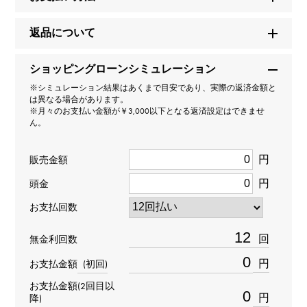
セルペンティ（ヴァイパー）
返品について
型番
ショッピングローンシミュレーション
345210
※シミュレーション結果はあくまで目安であり、実際の返済金額と
は異なる場合があります。
タイプ
※月々のお支払い金額が￥3,000以下となる返済設定はできませ
ん。
レディース
円
販売金額
種類
円
頭金
リング
お支払回数
材質
回
無金利回数
K18ホワイトゴールド
円
お支払金額
(初回)
お支払金額(2回目以
石種
円
降)