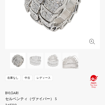
RICH CROSS
TwinPinky
ヴァシュロン・コンスタ
リッチクロス
ツインピンキー
ンタン
ANGLER
ETERNITY
AUDEMARS PIGUET
JAEGER LE COULTRE
アングラー
エタニティ
オーデマ・ピゲ
ジャガー・ルクルト
HIMAWARI
YUKIZAKI BACHIKAN
CHANEL
Cartier
ヒマワリ
ゆきざき バチカン
シャネル
カルティエ
USED NOMBRE
USED ALPHA
HARRY WINSTON
BVLGARI
ノンブル認定中古
アルファ認定中古
ハリー・ウィンストン
ブルガリ
ZENITH
TAG HEUER
ゼニス
タグホイヤー
オリジナルジュエリー一覧へ
DUNAMIS
TABLE CLOCK
デュナミス
置き時計
VINTAGE WATCH
ヴィンテージウォッチ
在庫なし
中古
レディース
すべての時計ブランドを見る
BVLGARI
セルペンティ（ヴァイパー） S