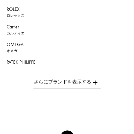
ROLEX
ロレックス
Cartier
カルティエ
OMEGA
オメガ
PATEK PHILIPPE
パテック・フィリップ
AUDEMARS PIGUET
オーデマ・ピゲ
Breguet
ブレゲ
ROGER DUBUIS
ロジェ・デュブイ
A.LANGE & SOHNE