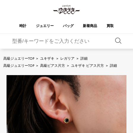
時計
ジュエリー
バッグ
新着商品
買取
バーキン
オータクロア
YUKIZAKI
ROLEX
ブランド
セレクト
HUBLOT
ブライダル
ジュエリー
ロレックス
ジュエリー
ジュエリー
ウブロ
ジュエリー
高級ジュエリーTOP
>
ユキザキ
>
レガリア
>
詳細
ケリー
ピコタンロック
OMEGA
BREITLING
高級ジュエリーTOP
>
高級ピアス片方
>
ユキザキ ピアス片方
>
詳細
オメガ
ブライトリング
REGALIA
DOUBLE TOP
ガーデンパーティー
エブリン
レガリア
ダブルトップ
A.LANGE & SOHNE
Breguet
ランゲ＆ゾーネ
ブレゲ
YOBIKO
NOMBRE
財布
チャーム
ヨビコ
ノンブル
PATEK PHILIPPE
IWC
IWC
パテック・フィリップ
NOMBRE putite
ALPHA
小物
その他
ノンブルプティ
アルファ
FRANCK MULLER
RICHARD MILLE
フランク・ミュラー
リシャール・ミル
ALPHA putite
eclat
アルファプティ
エクラ
VACHERON
PANERAI
エルメスバッグ
CONSTANTIN
パネライ