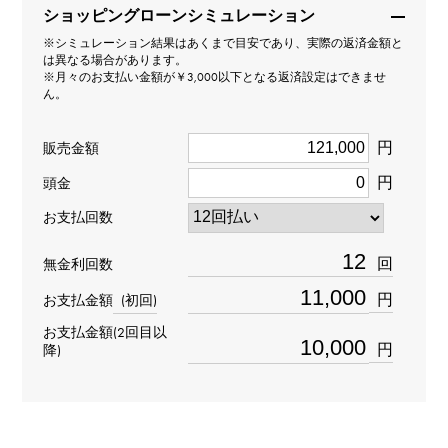
ショッピングローンシミュレーション
男女兼用
※シミュレーション結果はあくまで目安であり、実際の返済金額と
は異なる場合があります。
種類
※月々のお支払い金額が￥3,000以下となる返済設定はできませ
ん。
ピアス片方
＞
一粒 × ピアス片方
円
販売金額
材質
円
頭金
K18イエローゴールド
お支払回数
石種
回
無金利回数
ブラックダイヤ 約0.700ct
円
お支払金額
(初回)
お支払金額(2回目以
モチーフサイズ
円
降)
縦 約7 × 横 約7mm