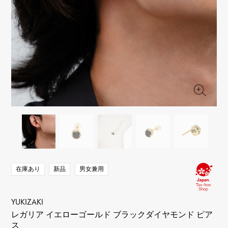
RICH CROSS
TwinPinky
ヴァシュロン・コンスタ
リッチクロス
ツインピンキー
ンタン
ANGLER
ETERNITY
AUDEMARS PIGUET
JAEGER LE COULTRE
アングラー
エタニティ
オーデマ・ピゲ
ジャガー・ルクルト
HIMAWARI
YUKIZAKI BACHIKAN
CHANEL
Cartier
ヒマワリ
ゆきざき バチカン
シャネル
カルティエ
USED NOMBRE
USED ALPHA
HARRY WINSTON
BVLGARI
ノンブル認定中古
アルファ認定中古
ハリー・ウィンストン
ブルガリ
ZENITH
TAG HEUER
ゼニス
タグホイヤー
オリジナルジュエリー一覧へ
DUNAMIS
TABLE CLOCK
デュナミス
置き時計
VINTAGE WATCH
ヴィンテージウォッチ
在庫あり
新品
男女兼用
すべての時計ブランドを見る
YUKIZAKI
レガリア イエローゴールド ブラックダイヤモンド ピア
ス