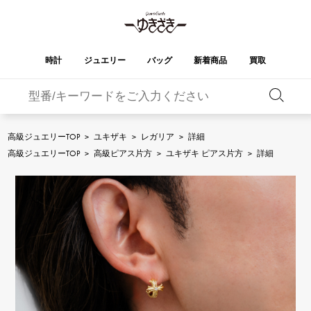
時計
ジュエリー
バッグ
新着商品
買取
バーキン
オータクロア
YUKIZAKI
ROLEX
ブランド
セレクト
HUBLOT
ブライダル
ジュエリー
ロレックス
ジュエリー
ジュエリー
ウブロ
ジュエリー
高級ジュエリーTOP
>
ユキザキ
>
レガリア
>
詳細
ケリー
ピコタンロック
OMEGA
BREITLING
高級ジュエリーTOP
>
高級ピアス片方
>
ユキザキ ピアス片方
>
詳細
オメガ
ブライトリング
REGALIA
DOUBLE TOP
ガーデンパーティー
エブリン
レガリア
ダブルトップ
A.LANGE & SOHNE
Breguet
ランゲ＆ゾーネ
ブレゲ
YOBIKO
NOMBRE
財布
チャーム
ヨビコ
ノンブル
PATEK PHILIPPE
IWC
IWC
パテック・フィリップ
NOMBRE putite
ALPHA
小物
その他
ノンブルプティ
アルファ
FRANCK MULLER
RICHARD MILLE
フランク・ミュラー
リシャール・ミル
ALPHA putite
eclat
アルファプティ
エクラ
VACHERON
PANERAI
エルメスバッグ
CONSTANTIN
パネライ