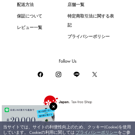
Chopard
配送方法
店舗一覧
ショパール
保証について
特定商取引法に関する表
ZENITH
記
レビュー一覧
ゼニス
プライバシーポリシー
DAMIANI
ダミアーニ
TUDOR
Follow Us
チューダー（チュードル）
TIFFANY&Co.
ティファニー
PIAGET
ピアジェ
BOUCHERON
ブシュロン
コーポレートサイト
当サイトでは、サイトの利便性向上のため、クッキー(Cookie)を使用
BVLGARI
しています。 Cookieの利用に関しては
プライバシーポリシー
をご参
ブライダルサイト
ブルガリ