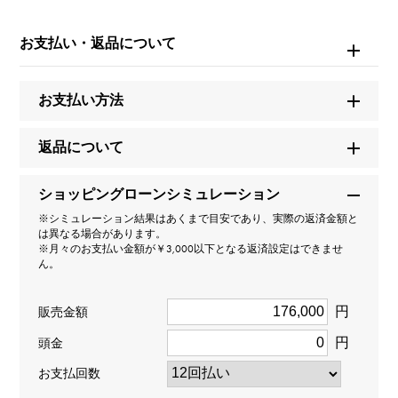
レガリア
お支払い・返品について
型番
お支払い方法
YMR23.40.6.5
タイプ
返品について
男女兼用
ショッピングローンシミュレーション
※シミュレーション結果はあくまで目安であり、実際の返済金額と
種類
は異なる場合があります。
※月々のお支払い金額が￥3,000以下となる返済設定はできませ
ピアス片方
＞
ｸﾛｽ × ピアス片方
ん。
材質
円
販売金額
K18イエローゴールド
円
頭金
お支払回数
石種