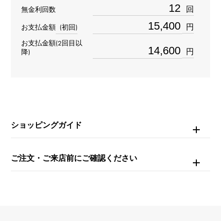
回
無金利回数
ダイヤモンド 約0.030ct
円
お支払金額
(初回)
モチーフサイズ
お支払金額(2回目以
円
降)
縦 約13 × 横 約11.5 × 奥行 約19mm
ショッピングガイド
ご注文・ご来店前にご確認ください