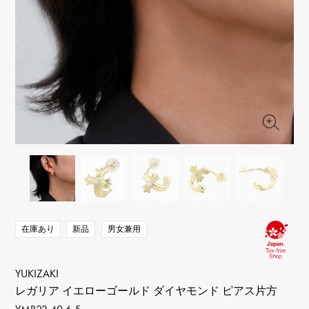
RICH CROSS
TwinPinky
ヴァシュロン・コンスタ
リッチクロス
ツインピンキー
ンタン
ANGLER
ETERNITY
AUDEMARS PIGUET
JAEGER LE COULTRE
アングラー
エタニティ
オーデマ・ピゲ
ジャガー・ルクルト
HIMAWARI
YUKIZAKI BACHIKAN
CHANEL
Cartier
ヒマワリ
ゆきざき バチカン
シャネル
カルティエ
USED NOMBRE
USED ALPHA
HARRY WINSTON
BVLGARI
ノンブル認定中古
アルファ認定中古
ハリー・ウィンストン
ブルガリ
ZENITH
TAG HEUER
ゼニス
タグホイヤー
オリジナルジュエリー一覧へ
DUNAMIS
TABLE CLOCK
デュナミス
置き時計
VINTAGE WATCH
ヴィンテージウォッチ
在庫あり
新品
男女兼用
すべての時計ブランドを見る
YUKIZAKI
レガリア イエローゴールド ダイヤモンド ピアス片方