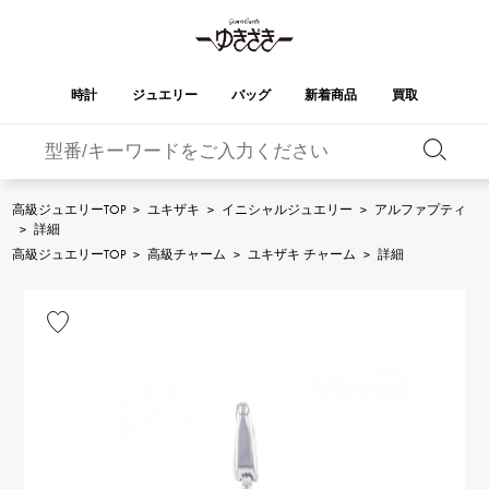
時計
ジュエリー
バッグ
新着商品
買取
バーキン
オータクロア
YUKIZAKI
ROLEX
ブランド
セレクト
HUBLOT
ブライダル
ジュエリー
ロレックス
ジュエリー
ジュエリー
ウブロ
ジュエリー
高級ジュエリーTOP
>
ユキザキ
>
イニシャルジュエリー
>
アルファプティ
>
詳細
ケリー
ピコタンロック
OMEGA
BREITLING
高級ジュエリーTOP
>
高級チャーム
>
ユキザキ チャーム
>
詳細
オメガ
ブライトリング
REGALIA
DOUBLE TOP
ガーデンパーティー
エブリン
レガリア
ダブルトップ
A.LANGE & SOHNE
Breguet
ランゲ＆ゾーネ
ブレゲ
YOBIKO
NOMBRE
財布
チャーム
ヨビコ
ノンブル
PATEK PHILIPPE
IWC
IWC
パテック・フィリップ
NOMBRE putite
ALPHA
小物
その他
ノンブルプティ
アルファ
FRANCK MULLER
RICHARD MILLE
フランク・ミュラー
リシャール・ミル
ALPHA putite
eclat
アルファプティ
エクラ
VACHERON
PANERAI
エルメスバッグ
CONSTANTIN
パネライ