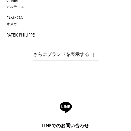
Cartier
カルティエ
OMEGA
オメガ
PATEK PHILIPPE
パテック・フィリップ
AUDEMARS PIGUET
オーデマ・ピゲ
Breguet
ブレゲ
ROGER DUBUIS
ロジェ・デュブイ
A.LANGE & SOHNE
ランゲ＆ゾーネ
HUBLOT
LINEでのお問い合わせ
ウブロ