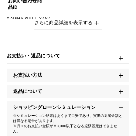
お問い合わせ商
品ID
Y.ALPHA.PUTITE.32.9.C
商品名
アルファプティ イニシャルチャーム【C】【正規品】
お支払い・返品について
ブランド名
ユキザキ
お支払い方法
モデル名
返品について
アルファプティ
ショッピングローンシミュレーション
型番
※シミュレーション結果はあくまで目安であり、実際の返済金額と
は異なる場合があります。
Y.ALPHA.PUTITE.32.9.C
※月々のお支払い金額が￥3,000以下となる返済設定はできませ
ん。