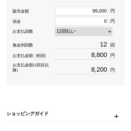
タイプ
円
販売金額
男女兼用
円
頭金
種類
お支払回数
チャーム
＞
アルファベット × チャーム
回
無金利回数
イニシャル
＞
イニシャル × チャーム
円
お支払金額
(初回)
材質
お支払金額(2回目以
円
降)
K18ホワイトゴールド
石種
ダイヤモンド 約0.040ct
ショッピングガイド
モチーフサイズ
縦 約16 × 横 約6 × 奥行 約2.6mm