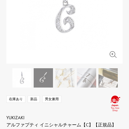
RICH CROSS
TwinPinky
ヴァシュロン・コンスタ
リッチクロス
ツインピンキー
ンタン
ANGLER
ETERNITY
AUDEMARS PIGUET
JAEGER LE COULTRE
アングラー
エタニティ
オーデマ・ピゲ
ジャガー・ルクルト
HIMAWARI
YUKIZAKI BACHIKAN
CHANEL
Cartier
ヒマワリ
ゆきざき バチカン
シャネル
カルティエ
USED NOMBRE
USED ALPHA
HARRY WINSTON
BVLGARI
ノンブル認定中古
アルファ認定中古
ハリー・ウィンストン
ブルガリ
ZENITH
TAG HEUER
ゼニス
タグホイヤー
オリジナルジュエリー一覧へ
DUNAMIS
TABLE CLOCK
デュナミス
置き時計
VINTAGE WATCH
ヴィンテージウォッチ
在庫あり
新品
男女兼用
すべての時計ブランドを見る
YUKIZAKI
アルファプティ イニシャルチャーム【C】【正規品】