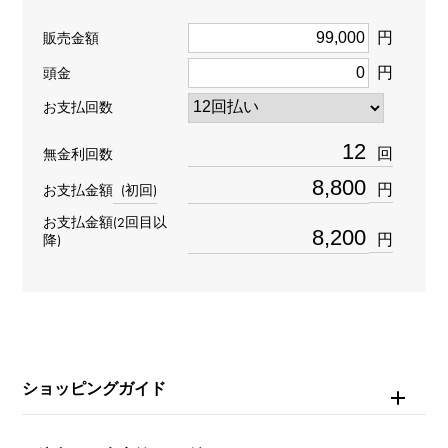
タイプ
円
販売金額
男女兼用
円
頭金
種類
お支払回数
チャーム
＞
アルファベット × チャーム
回
無金利回数
イニシャル
＞
イニシャル × チャーム
円
お支払金額
(初回)
材質
お支払金額(2回目以
円
降)
K18イエローゴールド
石種
ダイヤモンド 約0.040ct
ショッピングガイド
モチーフサイズ
縦 約17 × 横 約12 × 奥行 約2.4mm