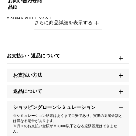
お問い合わせ商
品ID
Y.ALPHA.PUTITE.32.6.T
商品名
アルファプティ イニシャルチャーム【T】【正規品】
お支払い・返品について
ブランド名
ユキザキ
お支払い方法
モデル名
返品について
アルファプティ
ショッピングローンシミュレーション
型番
※シミュレーション結果はあくまで目安であり、実際の返済金額と
は異なる場合があります。
Y.ALPHA.PUTITE.32.6.T
※月々のお支払い金額が￥3,000以下となる返済設定はできませ
ん。