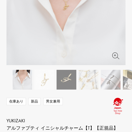
RICH CROSS
TwinPinky
ヴァシュロン・コンスタ
リッチクロス
ツインピンキー
ンタン
ANGLER
ETERNITY
AUDEMARS PIGUET
JAEGER LE COULTRE
アングラー
エタニティ
オーデマ・ピゲ
ジャガー・ルクルト
HIMAWARI
YUKIZAKI BACHIKAN
CHANEL
Cartier
ヒマワリ
ゆきざき バチカン
シャネル
カルティエ
USED NOMBRE
USED ALPHA
HARRY WINSTON
BVLGARI
ノンブル認定中古
アルファ認定中古
ハリー・ウィンストン
ブルガリ
ZENITH
TAG HEUER
ゼニス
タグホイヤー
オリジナルジュエリー一覧へ
DUNAMIS
TABLE CLOCK
デュナミス
置き時計
VINTAGE WATCH
ヴィンテージウォッチ
在庫あり
新品
男女兼用
すべての時計ブランドを見る
YUKIZAKI
アルファプティ イニシャルチャーム【T】【正規品】