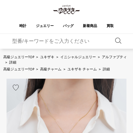
時計
ジュエリー
バッグ
新着商品
買取
バーキン
オータクロア
YUKIZAKI
ROLEX
ブランド
セレクト
HUBLOT
ブライダル
ジュエリー
ロレックス
ジュエリー
ジュエリー
ウブロ
ジュエリー
高級ジュエリーTOP
>
ユキザキ
>
イニシャルジュエリー
>
アルファプティ
>
詳細
ケリー
ピコタンロック
OMEGA
BREITLING
高級ジュエリーTOP
>
高級チャーム
>
ユキザキ チャーム
>
詳細
オメガ
ブライトリング
REGALIA
DOUBLE TOP
ガーデンパーティー
エブリン
レガリア
ダブルトップ
A.LANGE & SOHNE
Breguet
ランゲ＆ゾーネ
ブレゲ
YOBIKO
NOMBRE
財布
チャーム
ヨビコ
ノンブル
PATEK PHILIPPE
IWC
IWC
パテック・フィリップ
NOMBRE putite
ALPHA
小物
その他
ノンブルプティ
アルファ
FRANCK MULLER
RICHARD MILLE
フランク・ミュラー
リシャール・ミル
ALPHA putite
eclat
アルファプティ
エクラ
VACHERON
PANERAI
エルメスバッグ
CONSTANTIN
パネライ