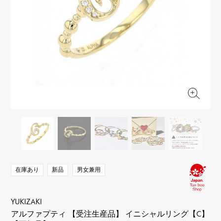
RICH CROSS
TwinPinky
ヴァシュロン・コンスタ
リッチクロス
ツインピンキー
ンタン
ANGLER
ETERNITY
AUDEMARS PIGUET
JAEGER LE COULTRE
アングラー
エタニティ
オーデマ・ピゲ
ジャガー・ルクルト
HIMAWARI
YUKIZAKI BACHIKAN
CHANEL
Cartier
ヒマワリ
ゆきざき バチカン
シャネル
カルティエ
USED NOMBRE
USED ALPHA
HARRY WINSTON
BVLGARI
ノンブル認定中古
アルファ認定中古
ハリー・ウィンストン
ブルガリ
ZENITH
TAG HEUER
ゼニス
タグホイヤー
オリジナルジュエリー一覧へ
DUNAMIS
TABLE CLOCK
デュナミス
置き時計
VINTAGE WATCH
ヴィンテージウォッチ
在庫あり
新品
男女兼用
すべての時計ブランドを見る
YUKIZAKI
アルファプティ 【受注生産品】 イニシャルリング【C】