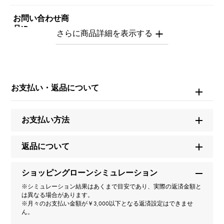
お問い合わせ商
品ID
Y.ALPHA.PUTITE.1.6.C
商品名
お支払い・返品について
アルファプティ 【受注生産品】 イニシャルリング【C】
【正規品】
お支払い方法
ブランド名
ユキザキ
返品について
モデル名
ショッピングローンシミュレーション
※シミュレーション結果はあくまで目安であり、実際の返済金額と
アルファプティ
は異なる場合があります。
※月々のお支払い金額が￥3,000以下となる返済設定はできませ
ん。
型番