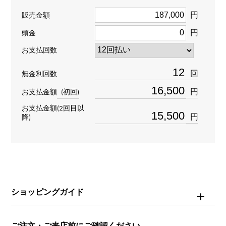
Y.ALPHA.PUTITE.1.6.C
円
販売金額
円
頭金
タイプ
お支払回数
男女兼用
回
無金利回数
種類
円
お支払金額
(初回)
リング
＞
アルファベット × リング
お支払金額(2回目以
イニシャル
＞
イニシャル × リング
円
降)
材質
K18イエローゴールド
石種
ショッピングガイド
ダイヤモンド
ご注文・ご来店前にご確認ください