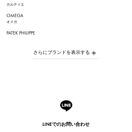
カルティエ
OMEGA
オメガ
PATEK PHILIPPE
パテック・フィリップ
AUDEMARS PIGUET
オーデマ・ピゲ
Breguet
ブレゲ
ROGER DUBUIS
ロジェ・デュブイ
A.LANGE & SOHNE
ランゲ＆ゾーネ
HUBLOT
LINEでのお問い合わせ
ウブロ