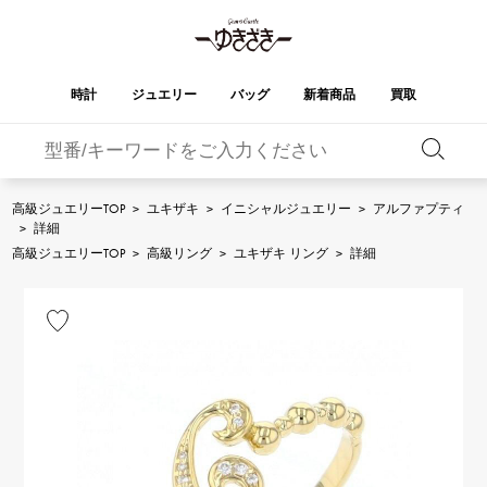
時計
ジュエリー
バッグ
新着商品
買取
バーキン
オータクロア
YUKIZAKI
ROLEX
ブランド
セレクト
HUBLOT
ブライダル
ジュエリー
ロレックス
ジュエリー
ジュエリー
ウブロ
ジュエリー
高級ジュエリーTOP
>
ユキザキ
>
イニシャルジュエリー
>
アルファプティ
>
詳細
ケリー
ピコタンロック
OMEGA
BREITLING
高級ジュエリーTOP
>
高級リング
>
ユキザキ リング
>
詳細
オメガ
ブライトリング
REGALIA
DOUBLE TOP
ガーデンパーティー
エブリン
レガリア
ダブルトップ
A.LANGE & SOHNE
Breguet
ランゲ＆ゾーネ
ブレゲ
YOBIKO
NOMBRE
財布
チャーム
ヨビコ
ノンブル
PATEK PHILIPPE
IWC
IWC
パテック・フィリップ
NOMBRE putite
ALPHA
小物
その他
ノンブルプティ
アルファ
FRANCK MULLER
RICHARD MILLE
フランク・ミュラー
リシャール・ミル
ALPHA putite
eclat
アルファプティ
エクラ
VACHERON
PANERAI
エルメスバッグ
CONSTANTIN
パネライ