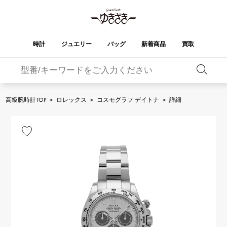
時計
ジュエリー
バッグ
新着商品
買取
バーキン
オータクロア
YUKIZAKI
ROLEX
ブランド
セレクト
HUBLOT
ブライダル
ジュエリー
ロレックス
ジュエリー
ジュエリー
ウブロ
ジュエリー
高級腕時計TOP
>
ロレックス
>
コスモグラフ デイトナ
>
詳細
ケリー
ピコタンロック
OMEGA
BREITLING
オメガ
ブライトリング
REGALIA
DOUBLE TOP
ガーデンパーティー
エブリン
レガリア
ダブルトップ
A.LANGE & SOHNE
Breguet
ランゲ＆ゾーネ
ブレゲ
YOBIKO
NOMBRE
財布
チャーム
ヨビコ
ノンブル
PATEK PHILIPPE
IWC
IWC
パテック・フィリップ
NOMBRE putite
ALPHA
小物
その他
ノンブルプティ
アルファ
FRANCK MULLER
RICHARD MILLE
フランク・ミュラー
リシャール・ミル
ALPHA putite
eclat
アルファプティ
エクラ
VACHERON
PANERAI
エルメスバッグ
CONSTANTIN
パネライ