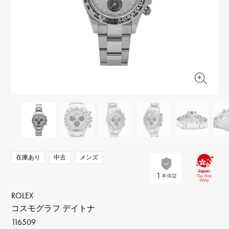
RICH CROSS
TwinPinky
ヴァシュロン・コンスタ
リッチクロス
ツインピンキー
ンタン
ANGLER
ETERNITY
AUDEMARS PIGUET
JAEGER LE COULTRE
アングラー
エタニティ
オーデマ・ピゲ
ジャガー・ルクルト
HIMAWARI
YUKIZAKI BACHIKAN
CHANEL
Cartier
ヒマワリ
ゆきざき バチカン
シャネル
カルティエ
USED NOMBRE
USED ALPHA
HARRY WINSTON
BVLGARI
ノンブル認定中古
アルファ認定中古
ハリー・ウィンストン
ブルガリ
ZENITH
TAG HEUER
ゼニス
タグホイヤー
オリジナルジュエリー一覧へ
DUNAMIS
TABLE CLOCK
デュナミス
置き時計
VINTAGE WATCH
在庫あり
中古
メンズ
ヴィンテージウォッチ
すべての時計ブランドを見る
ROLEX
コスモグラフ デイトナ
116509