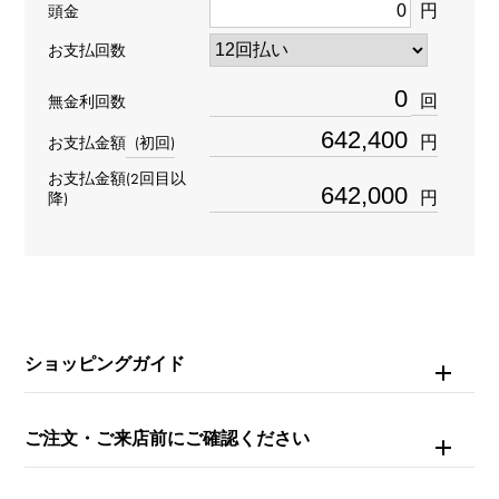
円
型番
頭金
お支払回数
116509
回
無金利回数
タイプ
円
お支払金額
(初回)
メンズ
お支払金額(2回目以
円
降)
ブレスサイズ
約18.5cm
ムーブメント
自動巻き
ショッピングガイド
防水
ご注文・ご来店前にご確認ください
100m防水