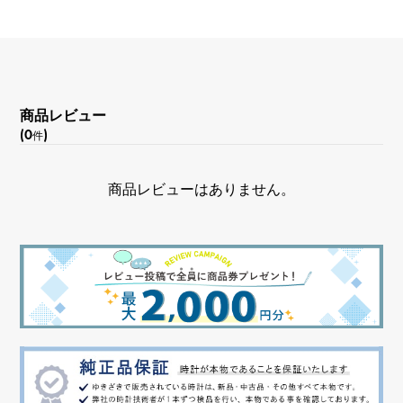
文字盤種
-
文字盤色
商品レビュー
スチール/ブラック
(0
)
件
機能
商品レビューはありません。
クロノグラフ スモールセコンド