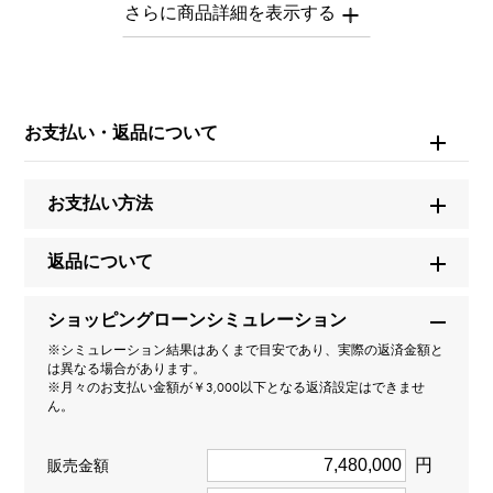
もございます。
※詳細はお問い合わせください。
お問い合わせ商
品ID
お支払い・返品について
W267362
お支払い方法
商品名
コスモグラフ デイトナ
返品について
ブランド名
ショッピングローンシミュレーション
ロレックス
※シミュレーション結果はあくまで目安であり、実際の返済金額と
は異なる場合があります。
※月々のお支払い金額が￥3,000以下となる返済設定はできませ
モデル名
ん。
コスモグラフ デイトナ
円
販売金額