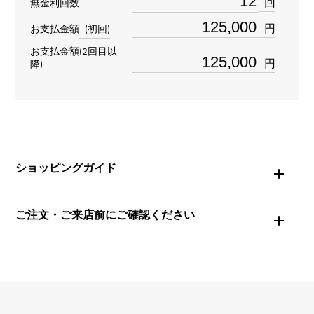
回
無金利回数
4040-1542-55
円
お支払金額
(初回)
タイプ
お支払金額(2回目以
円
降)
メンズ
ブレスサイズ
約19.5cm
ショッピングガイド
ムーブメント
自動巻き
ご注文・ご来店前にご確認ください
防水
日常生活防水
文字盤種