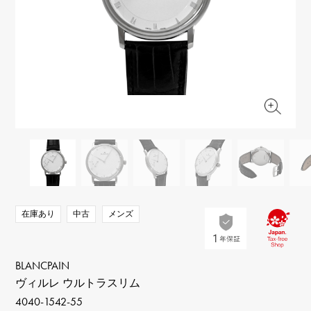
RICH CROSS
TwinPinky
ヴァシュロン・コンスタ
リッチクロス
ツインピンキー
ンタン
ANGLER
ETERNITY
AUDEMARS PIGUET
JAEGER LE COULTRE
アングラー
エタニティ
オーデマ・ピゲ
ジャガー・ルクルト
HIMAWARI
YUKIZAKI BACHIKAN
CHANEL
Cartier
ヒマワリ
ゆきざき バチカン
シャネル
カルティエ
USED NOMBRE
USED ALPHA
HARRY WINSTON
BVLGARI
ノンブル認定中古
アルファ認定中古
ハリー・ウィンストン
ブルガリ
ZENITH
TAG HEUER
ゼニス
タグホイヤー
オリジナルジュエリー一覧へ
DUNAMIS
TABLE CLOCK
デュナミス
置き時計
VINTAGE WATCH
在庫あり
中古
メンズ
ヴィンテージウォッチ
すべての時計ブランドを見る
BLANCPAIN
ヴィルレ ウルトラスリム
4040-1542-55