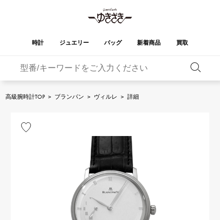
時計
ジュエリー
バッグ
新着商品
買取
バーキン
オータクロア
YUKIZAKI
ROLEX
ブランド
セレクト
HUBLOT
ブライダル
ジュエリー
ロレックス
ジュエリー
ジュエリー
ウブロ
ジュエリー
高級腕時計TOP
>
ブランパン
>
ヴィルレ
>
詳細
ケリー
ピコタンロック
OMEGA
BREITLING
オメガ
ブライトリング
REGALIA
DOUBLE TOP
ガーデンパーティー
エブリン
レガリア
ダブルトップ
A.LANGE & SOHNE
Breguet
ランゲ＆ゾーネ
ブレゲ
YOBIKO
NOMBRE
財布
チャーム
ヨビコ
ノンブル
PATEK PHILIPPE
IWC
IWC
パテック・フィリップ
NOMBRE putite
ALPHA
小物
その他
ノンブルプティ
アルファ
FRANCK MULLER
RICHARD MILLE
フランク・ミュラー
リシャール・ミル
ALPHA putite
eclat
アルファプティ
エクラ
VACHERON
PANERAI
エルメスバッグ
CONSTANTIN
パネライ