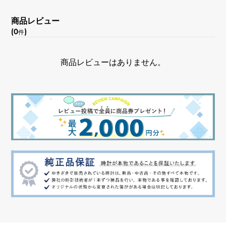
-
商品レビュー
(0
)
件
文字盤色
ホワイト
商品レビューはありません。
機能
パワーリザーブインジゲーター