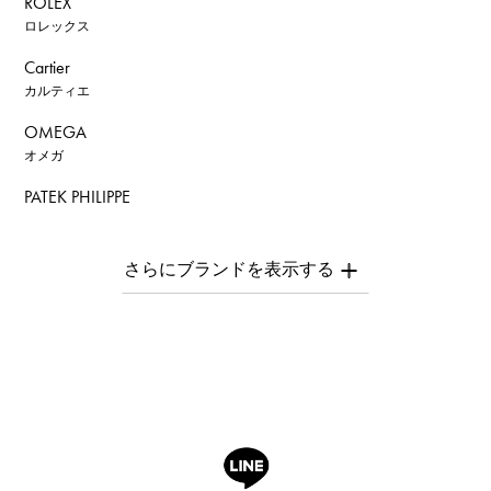
ROLEX
ロレックス
Cartier
カルティエ
OMEGA
オメガ
PATEK PHILIPPE
パテック・フィリップ
AUDEMARS PIGUET
オーデマ・ピゲ
Breguet
ブレゲ
ROGER DUBUIS
ロジェ・デュブイ
A.LANGE & SOHNE
ランゲ＆ゾーネ