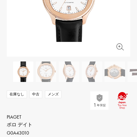
RICH CROSS
TwinPinky
ヴァシュロン・コンスタ
リッチクロス
ツインピンキー
ンタン
ANGLER
ETERNITY
AUDEMARS PIGUET
JAEGER LE COULTRE
アングラー
エタニティ
オーデマ・ピゲ
ジャガー・ルクルト
HIMAWARI
YUKIZAKI BACHIKAN
CHANEL
Cartier
ヒマワリ
ゆきざき バチカン
シャネル
カルティエ
USED NOMBRE
USED ALPHA
HARRY WINSTON
BVLGARI
ノンブル認定中古
アルファ認定中古
ハリー・ウィンストン
ブルガリ
ZENITH
TAG HEUER
ゼニス
タグホイヤー
オリジナルジュエリー一覧へ
DUNAMIS
TABLE CLOCK
デュナミス
置き時計
VINTAGE WATCH
在庫なし
中古
メンズ
ヴィンテージウォッチ
すべての時計ブランドを見る
PIAGET
ポロ デイト
G0A43010