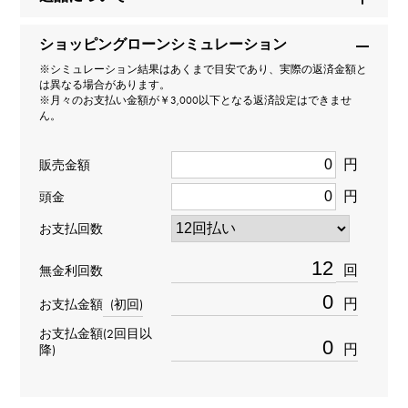
ブランド名
ショッピングローンシミュレーション
ピアジェ
※シミュレーション結果はあくまで目安であり、実際の返済金額と
は異なる場合があります。
※月々のお支払い金額が￥3,000以下となる返済設定はできませ
モデル名
ん。
ポロ
円
販売金額
円
型番
頭金
お支払回数
G0A43010
回
無金利回数
タイプ
円
お支払金額
(初回)
メンズ
お支払金額(2回目以
円
降)
ブレスサイズ
約19.0cm