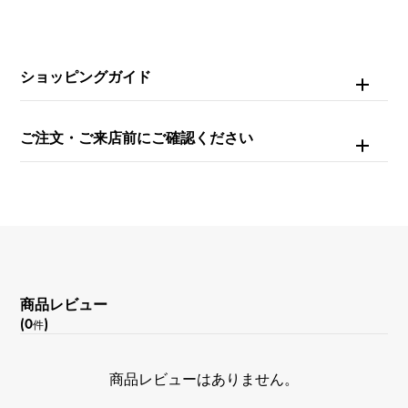
ムーブメント
自動巻き
ショッピングガイド
防水
ご注文・ご来店前にご確認ください
100m防水
文字盤種
-
文字盤色
商品レビュー
ホワイト
(0
)
件
機能
商品レビューはありません。
デイト表示