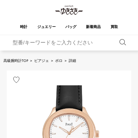
時計
ジュエリー
バッグ
新着商品
買取
バーキン
オータクロア
YUKIZAKI
ROLEX
ブランド
セレクト
HUBLOT
ブライダル
ジュエリー
ロレックス
ジュエリー
ジュエリー
ウブロ
ジュエリー
高級腕時計TOP
>
ピアジェ
>
ポロ
>
詳細
ケリー
ピコタンロック
OMEGA
BREITLING
オメガ
ブライトリング
REGALIA
DOUBLE TOP
ガーデンパーティー
エブリン
レガリア
ダブルトップ
A.LANGE & SOHNE
Breguet
ランゲ＆ゾーネ
ブレゲ
YOBIKO
NOMBRE
財布
チャーム
ヨビコ
ノンブル
PATEK PHILIPPE
IWC
IWC
パテック・フィリップ
NOMBRE putite
ALPHA
小物
その他
ノンブルプティ
アルファ
FRANCK MULLER
RICHARD MILLE
フランク・ミュラー
リシャール・ミル
ALPHA putite
eclat
アルファプティ
エクラ
VACHERON
PANERAI
エルメスバッグ
CONSTANTIN
パネライ