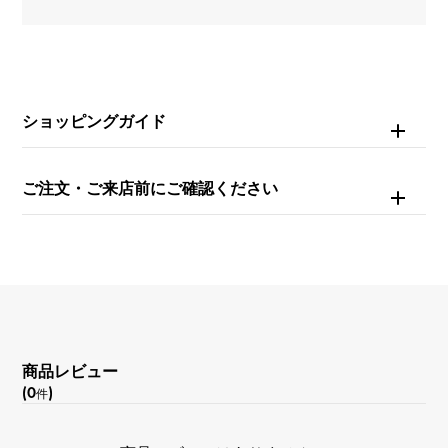
約22.0cm
ムーブメント
自動巻き
ショッピングガイド
防水
ご注文・ご来店前にご確認ください
30m防水
文字盤種
エンボス
文字盤色
商品レビュー
ブラウン
(0
)
件
機能