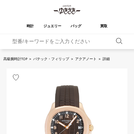
時計
ジュエリー
バッグ
買取
バーキン
オータクロア
YUKIZAKI
ROLEX
ブランド
セレクト
HUBLOT
ブライダル
ジュエリー
ロレックス
ジュエリー
ジュエリー
ウブロ
ジュエリー
高級腕時計TOP
>
パテック・フィリップ
>
アクアノート
>
詳細
ケリー
ピコタンロック
OMEGA
BREITLING
オメガ
ブライトリング
REGALIA
DOUBLE TOP
ガーデンパーティー
エブリン
レガリア
ダブルトップ
A.LANGE & SOHNE
Breguet
ランゲ＆ゾーネ
ブレゲ
YOBIKO
NOMBRE
財布
チャーム
ヨビコ
ノンブル
PATEK PHILIPPE
IWC
IWC
パテック・フィリップ
NOMBRE putite
ALPHA
小物
その他
ノンブルプティ
アルファ
FRANCK MULLER
RICHARD MILLE
フランク・ミュラー
リシャール・ミル
ALPHA putite
eclat
アルファプティ
エクラ
VACHERON
PANERAI
エルメスバッグ
CONSTANTIN
パネライ