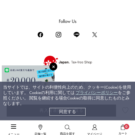
ダミアーニ
TUDOR
Follow Us
チューダー（チュードル）
TIFFANY&Co.
ティファニー
PIAGET
ピアジェ
BOUCHERON
ブシュロン
コーポレートサイト
当サイトでは、サイトの利便性向上のため、クッキー(Cookie)を使用
BVLGARI
しています。 Cookieの利用に関しては
プライバシーポリシー
をご参
ブライダルサイト
ブルガリ
照ください。 閲覧を継続する場合Cookieの取得に同意したものとみ
なします。
RICHARD MILLE
再入荷通知を受け取る
同意する
©ジェムキャッスルゆきざき. All rights reserved.
リシャール・ミル
高級腕時計TOP
>
パテック・フィリップ
>
アクアノート
>
詳細
0
カート
商品を探す
店舗一覧
マイページ
メニュー