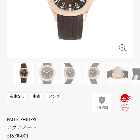
RICH CROSS
TwinPinky
ヴァシュロン・コンスタ
リッチクロス
ツインピンキー
ンタン
ANGLER
ETERNITY
AUDEMARS PIGUET
JAEGER LE COULTRE
アングラー
エタニティ
オーデマ・ピゲ
ジャガー・ルクルト
HIMAWARI
YUKIZAKI BACHIKAN
CHANEL
Cartier
ヒマワリ
ゆきざき バチカン
シャネル
カルティエ
USED NOMBRE
USED ALPHA
HARRY WINSTON
BVLGARI
ノンブル認定中古
アルファ認定中古
ハリー・ウィンストン
ブルガリ
ZENITH
TAG HEUER
ゼニス
タグホイヤー
オリジナルジュエリー一覧へ
DUNAMIS
TABLE CLOCK
デュナミス
置き時計
VINTAGE WATCH
在庫なし
中古
メンズ
ヴィンテージウォッチ
すべての時計ブランドを見る
PATEK PHILIPPE
アクアノート
5167R-001