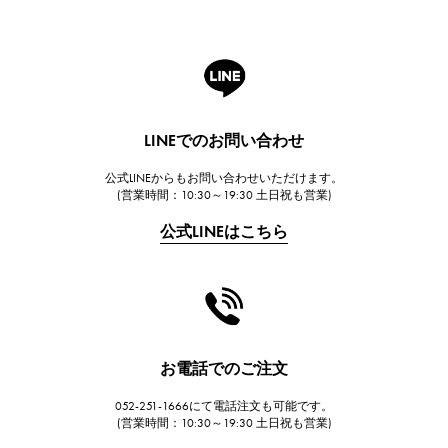
ROGER DUBUIS
ロジェ・デュブイ
A.LANGE & SOHNE
ランゲ＆ゾーネ
HUBLOT
LINEでのお問い合わせ
ウブロ
公式LINEからもお問い合わせいただけます。
FRANCK MULLER
(営業時間：10:30～19:30 土日祝も営業)
フランク・ミュラー
公式LINEはこちら
CHANEL
シャネル
HARRY WINSTON
ハリー・ウィンストン
JAEGER LE COULTRE
お電話でのご注文
ジャガー・ルクルト
052-251-1666にて電話注文も可能です。
IWC
(営業時間：10:30～19:30 土日祝も営業)
IWC