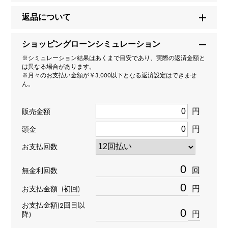
アクアノート
返品について
ブランド名
ショッピングローンシミュレーション
パテック・フィリップ
※シミュレーション結果はあくまで目安であり、実際の返済金額と
は異なる場合があります。
※月々のお支払い金額が￥3,000以下となる返済設定はできませ
モデル名
ん。
アクアノート
円
販売金額
円
型番
頭金
お支払回数
5167R-001
回
無金利回数
タイプ
円
お支払金額
(初回)
メンズ
お支払金額(2回目以
円
降)
ブレスサイズ