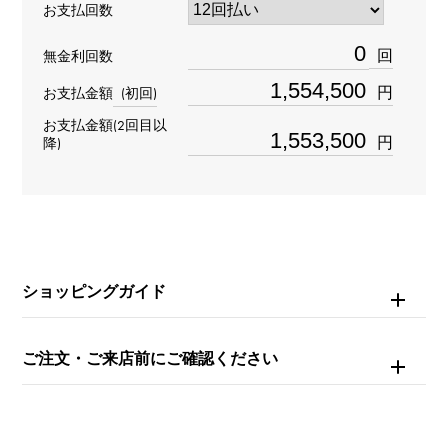
お支払回数
型番
回
無金利回数
5711R-001
円
お支払金額
(初回)
タイプ
お支払金額(2回目以
円
降)
メンズ
ブレスサイズ
約18.0cm
ショッピングガイド
ムーブメント
自動巻き
ご注文・ご来店前にご確認ください
防水
120m防水