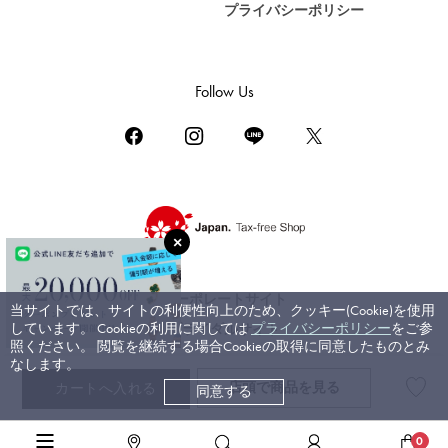
プライバシーポリシー
DAMIANI
ダミアーニ
TUDOR
Follow Us
チューダー（チュードル）
TIFFANY&Co.
ティファニー
PIAGET
ピアジェ
BOUCHERON
ブシュロン
コーポレートサイト
当サイトでは、サイトの利便性向上のため、クッキー(Cookie)を使用
BVLGARI
しています。 Cookieの利用に関しては
プライバシーポリシー
をご参
ブライダルサイト
ブルガリ
照ください。 閲覧を継続する場合Cookieの取得に同意したものとみ
なします。
RICHARD MILLE
店頭で
商品を見る
カートへ入れる
同意する
©ジェムキャッスルゆきざき. All rights reserved.
リシャール・ミル
高級腕時計TOP
>
パテック・フィリップ
>
ノーチラス
>
詳細
0