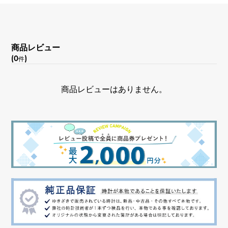
文字盤種
水平エンボス
商品レビュー
(0
)
件
文字盤色
ブラウン・ブラック
商品レビューはありません。
機能
デイト表示