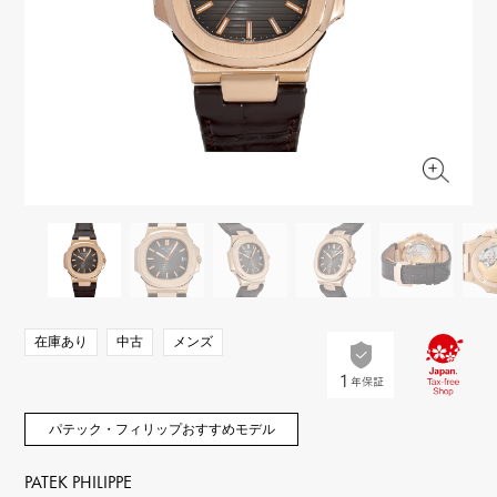
RICH CROSS
TwinPinky
ヴァシュロン・コンスタ
リッチクロス
ツインピンキー
ンタン
ANGLER
ETERNITY
AUDEMARS PIGUET
JAEGER LE COULTRE
アングラー
エタニティ
オーデマ・ピゲ
ジャガー・ルクルト
HIMAWARI
YUKIZAKI BACHIKAN
CHANEL
Cartier
ヒマワリ
ゆきざき バチカン
シャネル
カルティエ
USED NOMBRE
USED ALPHA
HARRY WINSTON
BVLGARI
ノンブル認定中古
アルファ認定中古
ハリー・ウィンストン
ブルガリ
ZENITH
TAG HEUER
ゼニス
タグホイヤー
オリジナルジュエリー一覧へ
DUNAMIS
TABLE CLOCK
デュナミス
置き時計
VINTAGE WATCH
在庫あり
中古
メンズ
ヴィンテージウォッチ
すべての時計ブランドを見る
パテック・フィリップおすすめモデル
PATEK PHILIPPE