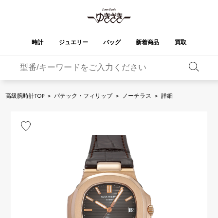
時計
ジュエリー
バッグ
新着商品
買取
バーキン
オータクロア
YUKIZAKI
ROLEX
ブランド
セレクト
HUBLOT
ブライダル
ジュエリー
ロレックス
ジュエリー
ジュエリー
ウブロ
ジュエリー
高級腕時計TOP
>
パテック・フィリップ
>
ノーチラス
>
詳細
ケリー
ピコタンロック
OMEGA
BREITLING
オメガ
ブライトリング
REGALIA
DOUBLE TOP
ガーデンパーティー
エブリン
レガリア
ダブルトップ
A.LANGE & SOHNE
Breguet
ランゲ＆ゾーネ
ブレゲ
YOBIKO
NOMBRE
財布
チャーム
ヨビコ
ノンブル
PATEK PHILIPPE
IWC
IWC
パテック・フィリップ
NOMBRE putite
ALPHA
小物
その他
ノンブルプティ
アルファ
FRANCK MULLER
RICHARD MILLE
フランク・ミュラー
リシャール・ミル
ALPHA putite
eclat
アルファプティ
エクラ
VACHERON
PANERAI
エルメスバッグ
CONSTANTIN
パネライ