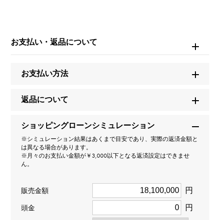
※商品によっては、写真では確認できない傷がある場合
もございます。
※詳細はお問い合わせください。
お支払い・返品について
お問い合わせ商
品ID
お支払い方法
W263745
返品について
商品名
ノーチラス
ショッピングローンシミュレーション
※シミュレーション結果はあくまで目安であり、実際の返済金額と
は異なる場合があります。
ブランド名
※月々のお支払い金額が￥3,000以下となる返済設定はできませ
ん。
パテック・フィリップ
円
販売金額
モデル名
円
頭金
ノーチラス