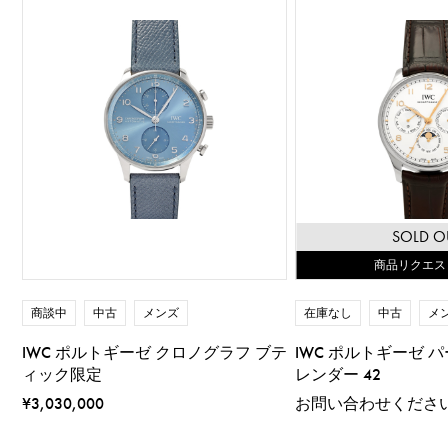
SOLD O
商品リクエス
商談中
中古
メンズ
在庫なし
中古
メ
IWC ポルトギーゼ クロノグラフ ブテ
IWC ポルトギーゼ 
ィック限定
レンダー 42
¥3,030,000
お問い合わせくださ