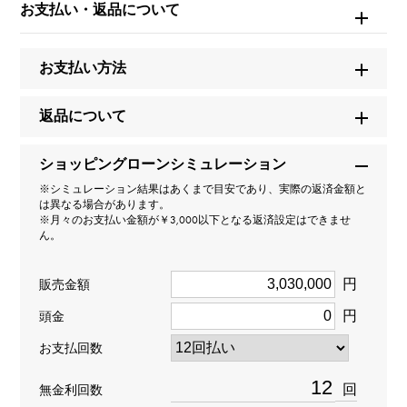
お支払い・返品について
W263564
お支払い方法
商品名
ポルトギーゼ クロノグラフ ブティック限定
返品について
ブランド名
ショッピングローンシミュレーション
IWC
※シミュレーション結果はあくまで目安であり、実際の返済金額と
は異なる場合があります。
※月々のお支払い金額が￥3,000以下となる返済設定はできませ
モデル名
ん。
ポルトギーゼ
円
販売金額
型番
円
頭金
お支払回数
IW371626
回
無金利回数
タイプ