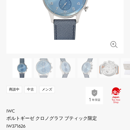
RICH CROSS
TwinPinky
ヴァシュロン・コンスタ
リッチクロス
ツインピンキー
ンタン
ANGLER
ETERNITY
AUDEMARS PIGUET
JAEGER LE COULTRE
アングラー
エタニティ
オーデマ・ピゲ
ジャガー・ルクルト
HIMAWARI
YUKIZAKI BACHIKAN
CHANEL
Cartier
ヒマワリ
ゆきざき バチカン
シャネル
カルティエ
USED NOMBRE
USED ALPHA
HARRY WINSTON
BVLGARI
ノンブル認定中古
アルファ認定中古
ハリー・ウィンストン
ブルガリ
ZENITH
TAG HEUER
ゼニス
タグホイヤー
オリジナルジュエリー一覧へ
DUNAMIS
TABLE CLOCK
デュナミス
置き時計
VINTAGE WATCH
商談中
中古
メンズ
ヴィンテージウォッチ
すべての時計ブランドを見る
IWC
ポルトギーゼ クロノグラフ ブティック限定
IW371626