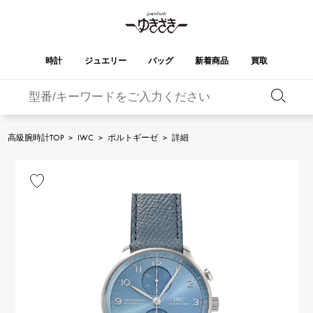
時計
ジュエリー
バッグ
新着商品
買取
バーキン
オータクロア
YUKIZAKI
ROLEX
ブランド
セレクト
HUBLOT
ブライダル
ジュエリー
ロレックス
ジュエリー
ジュエリー
ウブロ
ジュエリー
高級腕時計TOP
>
IWC
>
ポルトギーゼ
>
詳細
ケリー
ピコタンロック
OMEGA
BREITLING
オメガ
ブライトリング
REGALIA
DOUBLE TOP
ガーデンパーティー
エブリン
レガリア
ダブルトップ
A.LANGE & SOHNE
Breguet
ランゲ＆ゾーネ
ブレゲ
YOBIKO
NOMBRE
財布
チャーム
ヨビコ
ノンブル
PATEK PHILIPPE
IWC
IWC
パテック・フィリップ
NOMBRE putite
ALPHA
小物
その他
ノンブルプティ
アルファ
FRANCK MULLER
RICHARD MILLE
フランク・ミュラー
リシャール・ミル
ALPHA putite
eclat
アルファプティ
エクラ
VACHERON
PANERAI
エルメスバッグ
CONSTANTIN
パネライ