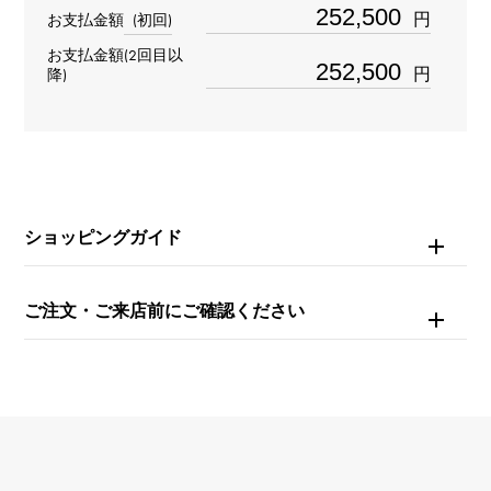
円
お支払金額
(初回)
メンズ
お支払金額(2回目以
円
降)
ブレスサイズ
約18.0cm
ムーブメント
自動巻き
ショッピングガイド
防水
ご注文・ご来店前にご確認ください
30m防水
文字盤種
-
文字盤色