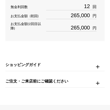
AVCQMP16RR002
回
無金利回数
円
お支払金額
(初回)
タイプ
お支払金額(2回目以
レディース
円
降)
ブレスサイズ
約15.5cm
ムーブメント
ショッピングガイド
クォーツ
ご注文・ご来店前にご確認ください
防水
30m防水
文字盤種