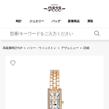
時計
ジュエリー
バッグ
新着商品
買取
バーキン
オータクロア
YUKIZAKI
ROLEX
ブランド
セレクト
HUBLOT
ブライダル
ジュエリー
ロレックス
ジュエリー
ジュエリー
ウブロ
ジュエリー
高級腕時計TOP
>
ハリー・ウィンストン
>
アヴェニュー
>
詳細
ケリー
ピコタンロック
OMEGA
BREITLING
オメガ
ブライトリング
REGALIA
DOUBLE TOP
ガーデンパーティー
エブリン
レガリア
ダブルトップ
A.LANGE & SOHNE
Breguet
ランゲ＆ゾーネ
ブレゲ
YOBIKO
NOMBRE
財布
チャーム
ヨビコ
ノンブル
PATEK PHILIPPE
IWC
IWC
パテック・フィリップ
NOMBRE putite
ALPHA
小物
その他
ノンブルプティ
アルファ
FRANCK MULLER
RICHARD MILLE
フランク・ミュラー
リシャール・ミル
ALPHA putite
eclat
アルファプティ
エクラ
VACHERON
PANERAI
エルメスバッグ
CONSTANTIN
パネライ