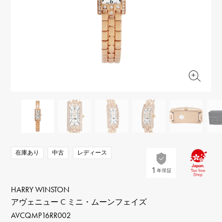
RICH CROSS
TwinPinky
ヴァシュロン・コンスタ
リッチクロス
ツインピンキー
ンタン
ANGLER
ETERNITY
AUDEMARS PIGUET
JAEGER LE COULTRE
アングラー
エタニティ
オーデマ・ピゲ
ジャガー・ルクルト
HIMAWARI
YUKIZAKI BACHIKAN
CHANEL
Cartier
ヒマワリ
ゆきざき バチカン
シャネル
カルティエ
USED NOMBRE
USED ALPHA
HARRY WINSTON
BVLGARI
ノンブル認定中古
アルファ認定中古
ハリー・ウィンストン
ブルガリ
ZENITH
TAG HEUER
ゼニス
タグホイヤー
オリジナルジュエリー一覧へ
DUNAMIS
TABLE CLOCK
デュナミス
置き時計
VINTAGE WATCH
在庫あり
中古
レディース
ヴィンテージウォッチ
すべての時計ブランドを見る
HARRY WINSTON
アヴェニュー C ミニ・ムーンフェイズ
AVCQMP16RR002