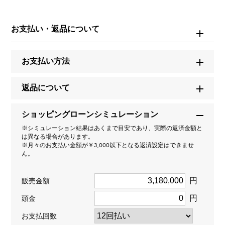
※詳細はお問い合わせください。
お支払い・返品について
お問い合わせ商
品ID
W263552
お支払い方法
商品名
返品について
アヴェニュー C ミニ・ムーンフェイズ
ショッピングローンシミュレーション
※シミュレーション結果はあくまで目安であり、実際の返済金額と
ブランド名
は異なる場合があります。
※月々のお支払い金額が￥3,000以下となる返済設定はできませ
ハリー・ウィンストン
ん。
モデル名
円
販売金額
アヴェニュー
円
頭金
お支払回数
型番