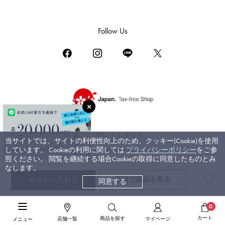
ダミアーニ
TUDOR
Follow Us
チューダー（チュードル）
TIFFANY&Co.
ティファニー
PIAGET
ピアジェ
BOUCHERON
ブシュロン
コーポレートサイト
当サイトでは、サイトの利便性向上のため、クッキー(Cookie)を使用
BVLGARI
しています。 Cookieの利用に関しては
プライバシーポリシー
をご参
ブライダルサイト
ブルガリ
照ください。 閲覧を継続する場合Cookieの取得に同意したものとみ
なします。
RICHARD MILLE
店頭で
商品を見る
カートへ入れる
同意する
©ジェムキャッスルゆきざき. All rights reserved.
リシャール・ミル
高級腕時計TOP
>
ハリー・ウィンストン
>
アヴェニュー
>
詳細
0
カート
商品を探す
店舗一覧
マイページ
メニュー