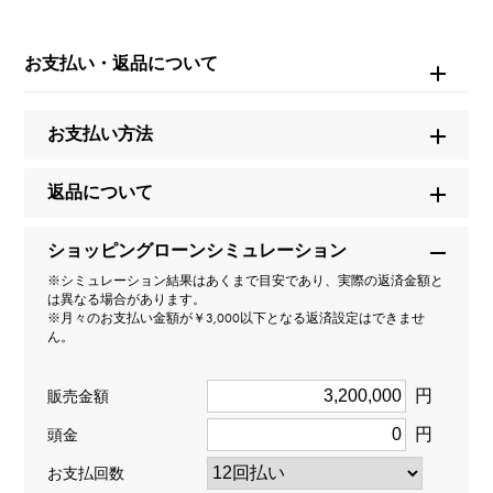
W164636
お支払い・返品について
商品名
アヴェニュー C デュアルタイム
お支払い方法
ブランド名
返品について
ハリー・ウィンストン
ショッピングローンシミュレーション
モデル名
※シミュレーション結果はあくまで目安であり、実際の返済金額と
は異なる場合があります。
アヴェニュー
※月々のお支払い金額が￥3,000以下となる返済設定はできませ
ん。
型番
円
販売金額
AVCQTZ19WW001
円
頭金
タイプ
お支払回数