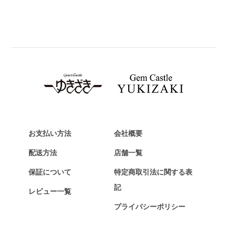
PANERAI
パネライ
BREITLING
ブライトリング
TAG HEUER
タグ・ホイヤー
Van Cleef & Arpels
ヴァンクリーフ&アーペル
HERMES
エルメス
お支払い方法
会社概要
Chopard
配送方法
店舗一覧
ショパール
保証について
特定商取引法に関する表
ZENITH
記
レビュー一覧
ゼニス
プライバシーポリシー
DAMIANI
ダミアーニ