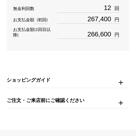
レディース
回
無金利回数
ムーブメント
円
お支払金額
(初回)
お支払金額(2回目以
クォーツ
円
降)
防水
日常生活防水
文字盤種
ショッピングガイド
シェル
文字盤色
ご注文・ご来店前にご確認ください
ホワイト
機能