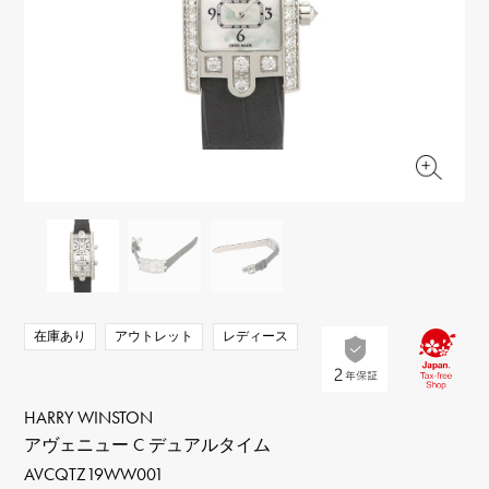
RICH CROSS
TwinPinky
ヴァシュロン・コンスタ
リッチクロス
ツインピンキー
ンタン
ANGLER
ETERNITY
AUDEMARS PIGUET
JAEGER LE COULTRE
アングラー
エタニティ
オーデマ・ピゲ
ジャガー・ルクルト
HIMAWARI
YUKIZAKI BACHIKAN
CHANEL
Cartier
ヒマワリ
ゆきざき バチカン
シャネル
カルティエ
USED NOMBRE
USED ALPHA
HARRY WINSTON
BVLGARI
ノンブル認定中古
アルファ認定中古
ハリー・ウィンストン
ブルガリ
ZENITH
TAG HEUER
ゼニス
タグホイヤー
オリジナルジュエリー一覧へ
DUNAMIS
TABLE CLOCK
デュナミス
置き時計
VINTAGE WATCH
在庫あり
アウトレット
レディース
ヴィンテージウォッチ
すべての時計ブランドを見る
HARRY WINSTON
アヴェニュー C デュアルタイム
AVCQTZ19WW001