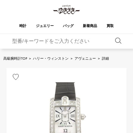
時計
ジュエリー
バッグ
新着商品
買取
バーキン
オータクロア
YUKIZAKI
ROLEX
ブランド
セレクト
HUBLOT
ブライダル
ジュエリー
ロレックス
ジュエリー
ジュエリー
ウブロ
ジュエリー
高級腕時計TOP
>
ハリー・ウィンストン
>
アヴェニュー
>
詳細
ケリー
ピコタンロック
OMEGA
BREITLING
オメガ
ブライトリング
REGALIA
DOUBLE TOP
ガーデンパーティー
エブリン
レガリア
ダブルトップ
A.LANGE & SOHNE
Breguet
ランゲ＆ゾーネ
ブレゲ
YOBIKO
NOMBRE
財布
チャーム
ヨビコ
ノンブル
PATEK PHILIPPE
IWC
IWC
パテック・フィリップ
NOMBRE putite
ALPHA
小物
その他
ノンブルプティ
アルファ
FRANCK MULLER
RICHARD MILLE
フランク・ミュラー
リシャール・ミル
ALPHA putite
eclat
アルファプティ
エクラ
VACHERON
PANERAI
エルメスバッグ
CONSTANTIN
パネライ