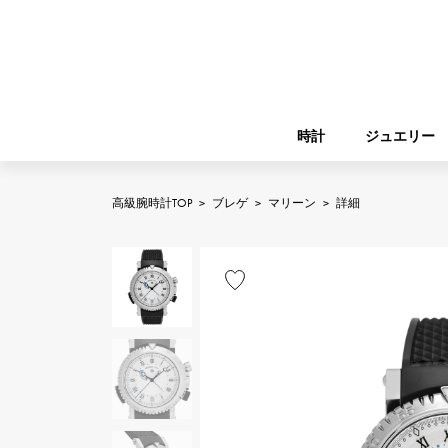
時計
ジュエリー
高級腕時計TOP
>
ブレゲ
>
マリーン
>
詳細
ROLEX
YUKIZAKI
ジュエリー
バーキン
ロレックス
A.LANGE & SOHNE
REGALIA
ガーデンパーティー
ランゲ＆ゾーネ
レガリア
FRANCK MULLER
NOMBRE putite
小物
フランク・ミュラー
ノンブルプティ