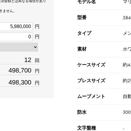
返済金額とは異なる場合があり
モデル名
マ
できません。
型番
584
円
タイプ
メ
円
素材
ホ
回
ケースサイズ
約4
円
ブレスサイズ
約21
円
ムーブメント
自
防水
30
文字盤種
-