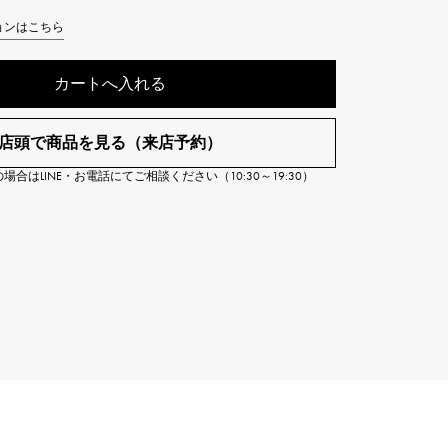
Cartier
ETERNITY
ョンはこちら
カルティエ
エタニティ
カートへ入れる
TAG HEUER
USED ALPHA
タグホイヤー
アルファ認定中古
店頭で商品を見る（来店予約）
合はLINE・お電話にてご相談ください（10:30～19:30）