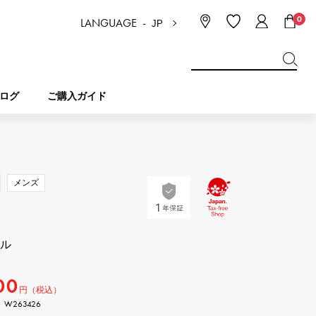
0
LANGUAGE -
JP
日本語
ENGLISH
한국
简体中文
繁体中文
ログ
ご購入ガイド
BREITLING
ブライダル
ジュエリー
ピコタンロック
ブライトリング
メンズ
IWC
NOMBRE
チャーム
IWC
ノンブル
ヤル
NTIN
PANERAI
eclat
00
タン
パネライ
エクラ
円（税込）
W263426