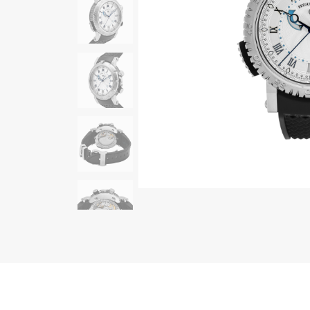
AUDEMARS PIGUET
RICH CROSS
オーデマ・ピゲ
リッチクロス
HARRY WINSTON
HIMAWARI
ハリー・ウィンストン
ヒマワリ
DUNAMIS
デュナミス