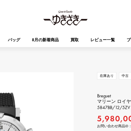
バッグ
8月の新着商品
買取
レビュー一覧
ブ
HUBLOT
OMEGA
ブランド
ジュエリー
セレクト
ジュエリー
オータクロア
ケリー
ウブロ
オメガ
在庫あり
中古
Breguet
PATEK PHILIPPE
DOUBLE TOP
YOBIKO
エブリン
財布
ブレゲ
パテック・フィリップ
Breguet
ダブルトップ
ヨビコ
マリーン ロイ
5847BB/12/5ZV
RICHARD MILLE
VACHERON CONSTA
ALPHA
ALPHA putite
その他
5,980,0
リシャール・ミル
ヴァシュロン・コンスタン
アルファ
アルファプティ
お問い合わせ商品ID： 