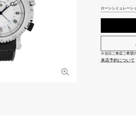
JAEGER LE COULTRE
CHANEL
エルメスバッグ
TwinPinky
ANGLER
ローンシミュレーシ
ジャガー・ルクルト
シャネル
ツインピンキー
アングラー
BVLGARI
ZENITH
YUKIZAKI BACHIKAN
USED NOMBRE
ブルガリ
ゼニス
ゆきざき バチカン
ノンブル認定中古
※当日ご来店ご希望の場
TABLE CLOCK
VINTAGE WATCH
来店予約について
置き時計
ヴィンテージウォッチ
オリジナルジュエリー一覧へ
すべての時計ブランドを見る