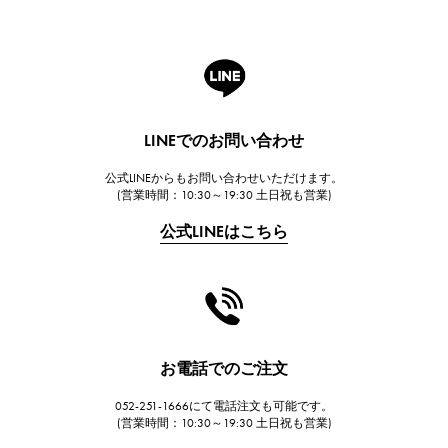
ROGER DUBUIS
ロジェ・デュブイ
A.LANGE & SOHNE
ランゲ＆ゾーネ
HUBLOT
LINEでのお問い合わせ
ウブロ
公式LINEからもお問い合わせいただけます。
FRANCK MULLER
(営業時間：10:30～19:30 土日祝も営業)
フランク・ミュラー
公式LINEはこちら
CHANEL
シャネル
HARRY WINSTON
ハリー・ウィンストン
JAEGER LE COULTRE
お電話でのご注文
ジャガー・ルクルト
052-251-1666にて電話注文も可能です。
IWC
(営業時間：10:30～19:30 土日祝も営業)
IWC