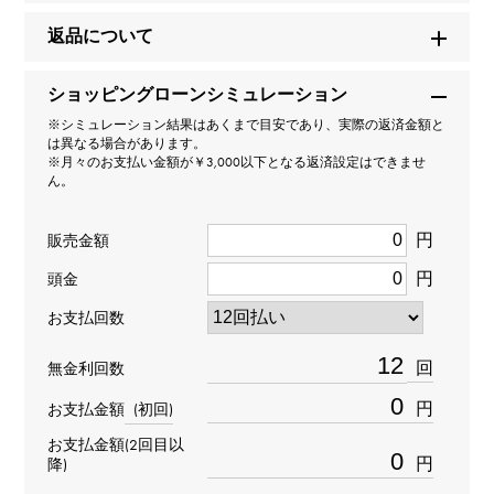
商品名
返品について
オデュッセウス LSLS3633AD
ショッピングローンシミュレーション
※シミュレーション結果はあくまで目安であり、実際の返済金額と
ブランド名
は異なる場合があります。
※月々のお支払い金額が￥3,000以下となる返済設定はできませ
ランゲ＆ゾーネ
ん。
モデル名
円
販売金額
オデュッセウス
円
頭金
お支払回数
型番
363.068
回
無金利回数
円
お支払金額
(初回)
タイプ
お支払金額(2回目以
メンズ
円
降)