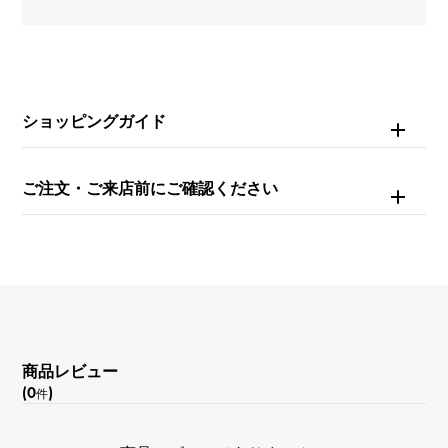
ブレスサイズ
約21.0cm
ムーブメント
ショッピングガイド
自動巻き
ご注文・ご来店前にご確認ください
防水
120m防水
文字盤種
-
商品レビュー
文字盤色
(0
)
件
グレー