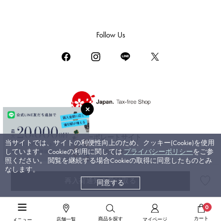
ダミアーニ
TUDOR
Follow Us
チューダー（チュードル）
TIFFANY&Co.
ティファニー
PIAGET
ピアジェ
BOUCHERON
ブシュロン
コーポレートサイト
当サイトでは、サイトの利便性向上のため、クッキー(Cookie)を使用
BVLGARI
しています。 Cookieの利用に関しては
プライバシーポリシー
をご参
ブライダルサイト
ブルガリ
照ください。 閲覧を継続する場合Cookieの取得に同意したものとみ
なします。
RICHARD MILLE
再入荷通知を受け取る
同意する
©ジェムキャッスルゆきざき. All rights reserved.
リシャール・ミル
高級腕時計TOP
>
ランゲ＆ゾーネ
>
オデュッセウス
>
詳細
0
カート
商品を探す
店舗一覧
マイページ
メニュー