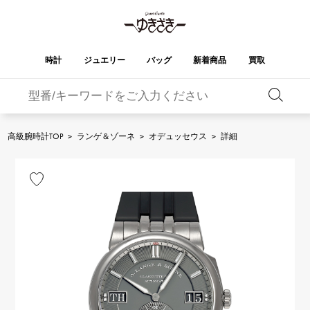
時計
ジュエリー
バッグ
新着商品
買取
バーキン
オータクロア
YUKIZAKI
ROLEX
ブランド
セレクト
HUBLOT
ブライダル
ジュエリー
ロレックス
ジュエリー
ジュエリー
ウブロ
ジュエリー
高級腕時計TOP
>
ランゲ＆ゾーネ
>
オデュッセウス
>
詳細
ケリー
ピコタンロック
OMEGA
BREITLING
オメガ
ブライトリング
REGALIA
DOUBLE TOP
ガーデンパーティー
エブリン
レガリア
ダブルトップ
A.LANGE & SOHNE
Breguet
ランゲ＆ゾーネ
ブレゲ
YOBIKO
NOMBRE
財布
チャーム
ヨビコ
ノンブル
PATEK PHILIPPE
IWC
IWC
パテック・フィリップ
NOMBRE putite
ALPHA
小物
その他
ノンブルプティ
アルファ
FRANCK MULLER
RICHARD MILLE
フランク・ミュラー
リシャール・ミル
ALPHA putite
eclat
アルファプティ
エクラ
VACHERON
PANERAI
エルメスバッグ
CONSTANTIN
パネライ