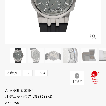
RICH CROSS
TwinPinky
ヴァシュロン・コンスタ
リッチクロス
ツインピンキー
ンタン
ANGLER
ETERNITY
AUDEMARS PIGUET
JAEGER LE COULTRE
アングラー
エタニティ
オーデマ・ピゲ
ジャガー・ルクルト
HIMAWARI
YUKIZAKI BACHIKAN
CHANEL
Cartier
ヒマワリ
ゆきざき バチカン
シャネル
カルティエ
USED NOMBRE
USED ALPHA
HARRY WINSTON
BVLGARI
ノンブル認定中古
アルファ認定中古
ハリー・ウィンストン
ブルガリ
ZENITH
TAG HEUER
ゼニス
タグホイヤー
オリジナルジュエリー一覧へ
DUNAMIS
TABLE CLOCK
デュナミス
置き時計
VINTAGE WATCH
在庫なし
中古
メンズ
ヴィンテージウォッチ
すべての時計ブランドを見る
A.LANGE & SOHNE
オデュッセウス LSLS3633AD
363.068