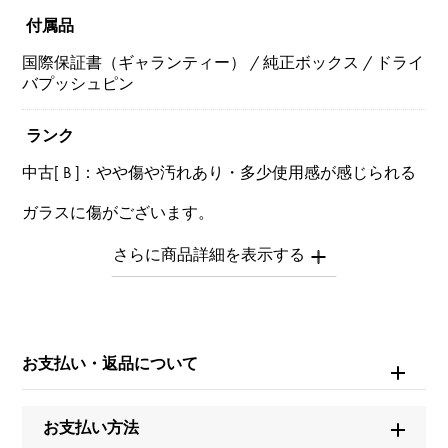
付属品
国際保証書（ギャランティー） / 純正ボックス / ドライ
バプッシュピン
ランク
中古[ B ]：やや傷や汚れあり・多少使用感が感じられる
ガラスに傷がございます。
※中古品につき全体的に多少の小傷がございます。
※商品によっては、写真では確認できない傷がある場合
もございます。
※詳細はお問い合わせください。
お支払い・返品について
お問い合わせ商
品ID
W261764
お支払い方法