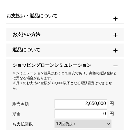
お問い合わせ商
品ID
お支払い・返品について
W260614
お支払い方法
商品名
スピリット・オブ・ビッグバン アエロバン デペッシュ
返品について
モード 世界限定250本
ショッピングローンシミュレーション
ブランド名
※シミュレーション結果はあくまで目安であり、実際の返済金額と
は異なる場合があります。
ウブロ
※月々のお支払い金額が￥3,000以下となる返済設定はできませ
ん。
モデル名
円
販売金額
スピリット・オブ・ビッグバン
円
頭金
型番
お支払回数