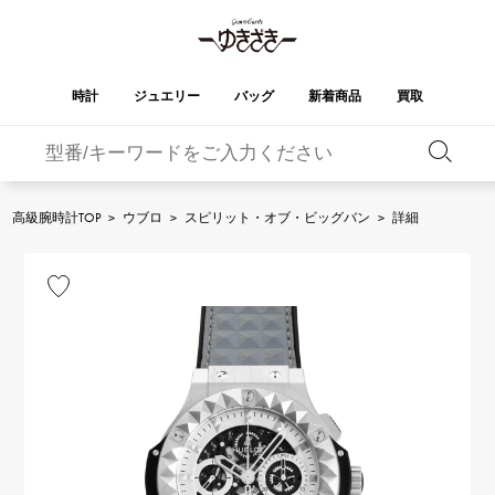
時計
ジュエリー
バッグ
新着商品
買取
バーキン
オータクロア
YUKIZAKI
ROLEX
ブランド
セレクト
HUBLOT
ブライダル
ジュエリー
ロレックス
ジュエリー
ジュエリー
ウブロ
ジュエリー
高級腕時計TOP
>
ウブロ
>
スピリット・オブ・ビッグバン
>
詳細
ケリー
ピコタンロック
OMEGA
BREITLING
オメガ
ブライトリング
REGALIA
DOUBLE TOP
ガーデンパーティー
エブリン
レガリア
ダブルトップ
A.LANGE & SOHNE
Breguet
ランゲ＆ゾーネ
ブレゲ
YOBIKO
NOMBRE
財布
チャーム
ヨビコ
ノンブル
PATEK PHILIPPE
IWC
IWC
パテック・フィリップ
NOMBRE putite
ALPHA
小物
その他
ノンブルプティ
アルファ
FRANCK MULLER
RICHARD MILLE
フランク・ミュラー
リシャール・ミル
ALPHA putite
eclat
アルファプティ
エクラ
VACHERON
PANERAI
エルメスバッグ
CONSTANTIN
パネライ