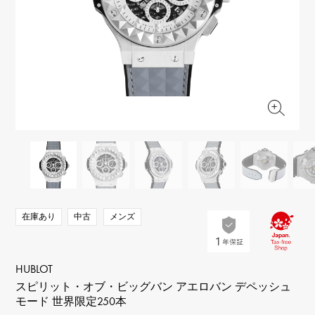
RICH CROSS
TwinPinky
ヴァシュロン・コンスタ
リッチクロス
ツインピンキー
ンタン
ANGLER
ETERNITY
AUDEMARS PIGUET
JAEGER LE COULTRE
アングラー
エタニティ
オーデマ・ピゲ
ジャガー・ルクルト
HIMAWARI
YUKIZAKI BACHIKAN
CHANEL
Cartier
ヒマワリ
ゆきざき バチカン
シャネル
カルティエ
USED NOMBRE
USED ALPHA
HARRY WINSTON
BVLGARI
ノンブル認定中古
アルファ認定中古
ハリー・ウィンストン
ブルガリ
ZENITH
TAG HEUER
ゼニス
タグホイヤー
オリジナルジュエリー一覧へ
DUNAMIS
TABLE CLOCK
デュナミス
置き時計
VINTAGE WATCH
在庫あり
中古
メンズ
ヴィンテージウォッチ
すべての時計ブランドを見る
HUBLOT
スピリット・オブ・ビッグバン アエロバン デペッシュ
モード 世界限定250本