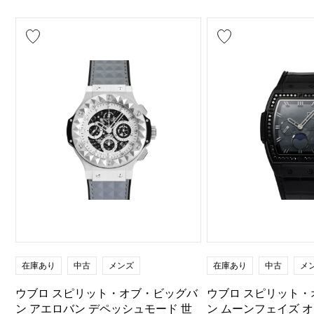
在庫あり
中古
メンズ
在庫あり
中古
メ
ウブロ スピリット・オブ・ビッグバ
ウブロ スピリット
ン アエロバン デペッシュモード 世
ン ムーンフェイズ 