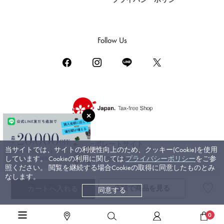
DAMIANI
ダミアーニ
TUDOR
Follow Us
チューダー（チュードル）
TIFFANY&Co.
ティファニー
PIAGET
ピアジェ
BOUCHERON
ブシュロン
コーポレートサイト
当サイトでは、サイトの利便性向上のため、クッキー(Cookie)を使用
BVLGARI
しています。 Cookieの利用に関しては
プライバシーポリシー
をご参
ブライダルサイト
ブルガリ
照ください。 閲覧を継続する場合Cookieの取得に同意したものとみ
なします。
RICHARD MILLE
店頭で
商品を見る
カートへ入れる
同意する
©ジェムキャッスルゆきざき. All rights reserved.
リシャール・ミル
高級腕時計TOP
>
ウブロ
>
スピリット・オブ・ビッグバン
>
詳細
0