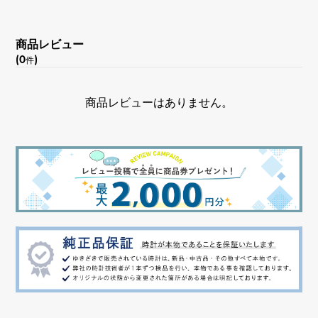
文字盤色
商品レビュー
(0
)
シルバー
件
機能
商品レビューはありません。
クロノグラフ デイト表示