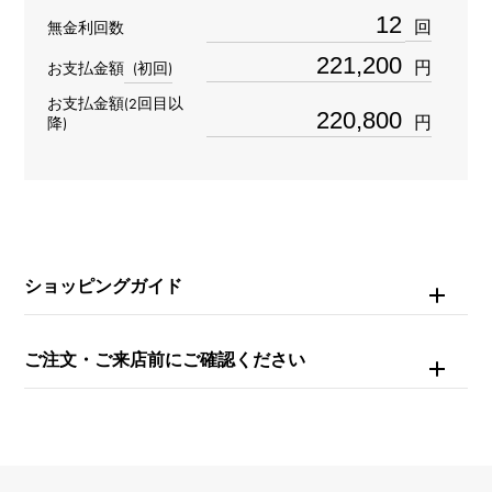
311.SX.8010.VR.DPM14
回
無金利回数
タイプ
円
お支払金額
(初回)
メンズ
お支払金額(2回目以
円
降)
ブレスサイズ
約20.0cm
ムーブメント
ショッピングガイド
自動巻き
防水
ご注文・ご来店前にご確認ください
100m防水
文字盤種
-