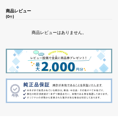
文字盤色
商品レビュー
ブラック
(0
)
件
機能
商品レビューはありません。
クロノグラフ デイト表示