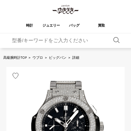
時計
ジュエリー
バッグ
買取
バーキン
オータクロア
YUKIZAKI
ROLEX
ブランド
セレクト
HUBLOT
ブライダル
ジュエリー
ロレックス
ジュエリー
ジュエリー
ウブロ
ジュエリー
高級腕時計TOP
>
ウブロ
>
ビッグバン
>
詳細
ケリー
ピコタンロック
OMEGA
BREITLING
オメガ
ブライトリング
REGALIA
DOUBLE TOP
ガーデンパーティー
エブリン
レガリア
ダブルトップ
A.LANGE & SOHNE
Breguet
ランゲ＆ゾーネ
ブレゲ
YOBIKO
NOMBRE
財布
チャーム
ヨビコ
ノンブル
PATEK PHILIPPE
IWC
IWC
パテック・フィリップ
NOMBRE putite
ALPHA
小物
その他
ノンブルプティ
アルファ
FRANCK MULLER
RICHARD MILLE
フランク・ミュラー
リシャール・ミル
ALPHA putite
eclat
アルファプティ
エクラ
VACHERON
PANERAI
エルメスバッグ
CONSTANTIN
パネライ