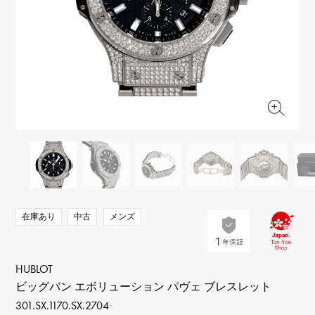
RICH CROSS
TwinPinky
ヴァシュロン・コンスタ
リッチクロス
ツインピンキー
ンタン
ANGLER
ETERNITY
AUDEMARS PIGUET
JAEGER LE COULTRE
アングラー
エタニティ
オーデマ・ピゲ
ジャガー・ルクルト
HIMAWARI
YUKIZAKI BACHIKAN
CHANEL
Cartier
ヒマワリ
ゆきざき バチカン
シャネル
カルティエ
USED NOMBRE
USED ALPHA
HARRY WINSTON
BVLGARI
ノンブル認定中古
アルファ認定中古
ハリー・ウィンストン
ブルガリ
ZENITH
TAG HEUER
ゼニス
タグホイヤー
オリジナルジュエリー一覧へ
DUNAMIS
TABLE CLOCK
デュナミス
置き時計
VINTAGE WATCH
在庫あり
中古
メンズ
ヴィンテージウォッチ
すべての時計ブランドを見る
HUBLOT
ビッグバン エボリューション パヴェ ブレスレット
301.SX.1170.SX.2704