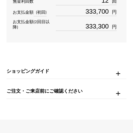
回
無金利回数
タイプ
円
お支払金額
(初回)
メンズ
お支払金額(2回目以
円
降)
ブレスサイズ
約19.0cm
ムーブメント
自動巻き
ショッピングガイド
防水
ご注文・ご来店前にご確認ください
100m防水
文字盤種
-