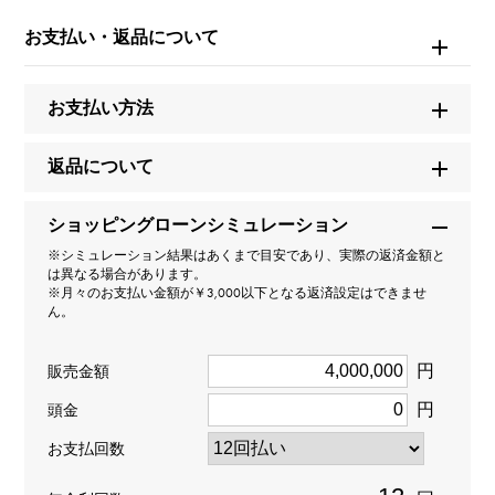
品ID
お支払い・返品について
W252092
お支払い方法
商品名
ビッグバン エボリューション パヴェ ブレスレット
返品について
ブランド名
ショッピングローンシミュレーション
ウブロ
※シミュレーション結果はあくまで目安であり、実際の返済金額と
は異なる場合があります。
※月々のお支払い金額が￥3,000以下となる返済設定はできませ
モデル名
ん。
ビッグバン
円
販売金額
円
型番
頭金
お支払回数
301.SX.1170.SX.2704