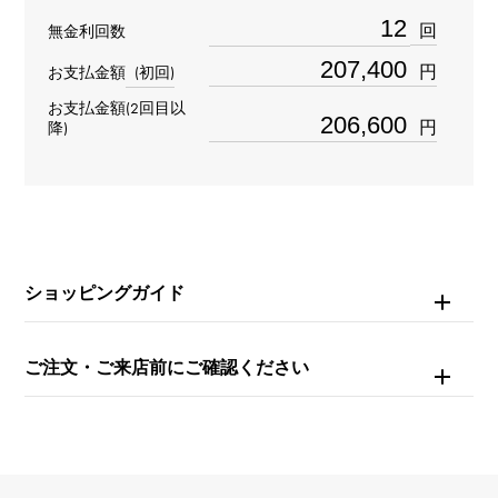
回
無金利回数
タイプ
円
お支払金額
(初回)
レディース
お支払金額(2回目以
円
降)
ブレスサイズ
約15.0cm
ムーブメント
クォーツ
ショッピングガイド
防水
ご注文・ご来店前にご確認ください
日常生活防水
文字盤種
-