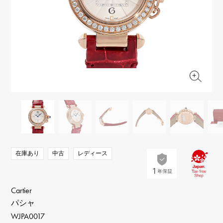
RICH CROSS
TwinPinky
ヴァシュロン・コンスタ
リッチクロス
ツインピンキー
ンタン
ANGLER
ETERNITY
AUDEMARS PIGUET
JAEGER LE COULTRE
アングラー
エタニティ
オーデマ・ピゲ
ジャガー・ルクルト
HIMAWARI
YUKIZAKI BACHIKAN
CHANEL
Cartier
ヒマワリ
ゆきざき バチカン
シャネル
カルティエ
USED NOMBRE
USED ALPHA
HARRY WINSTON
BVLGARI
ノンブル認定中古
アルファ認定中古
ハリー・ウィンストン
ブルガリ
ZENITH
TAG HEUER
ゼニス
タグホイヤー
オリジナルジュエリー一覧へ
DUNAMIS
TABLE CLOCK
デュナミス
置き時計
VINTAGE WATCH
在庫あり
中古
レディース
ヴィンテージウォッチ
すべての時計ブランドを見る
Cartier
パシャ
WJPA0017