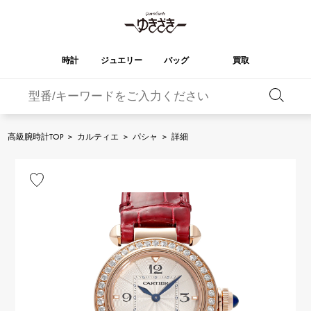
時計
ジュエリー
バッグ
買取
バーキン
オータクロア
YUKIZAKI
ROLEX
ブランド
セレクト
HUBLOT
ブライダル
ジュエリー
ロレックス
ジュエリー
ジュエリー
ウブロ
ジュエリー
高級腕時計TOP
>
カルティエ
>
パシャ
>
詳細
ケリー
ピコタンロック
OMEGA
BREITLING
オメガ
ブライトリング
REGALIA
DOUBLE TOP
ガーデンパーティー
エブリン
レガリア
ダブルトップ
A.LANGE & SOHNE
Breguet
ランゲ＆ゾーネ
ブレゲ
YOBIKO
NOMBRE
財布
チャーム
ヨビコ
ノンブル
PATEK PHILIPPE
IWC
IWC
パテック・フィリップ
NOMBRE putite
ALPHA
小物
その他
ノンブルプティ
アルファ
FRANCK MULLER
RICHARD MILLE
フランク・ミュラー
リシャール・ミル
ALPHA putite
eclat
アルファプティ
エクラ
VACHERON
PANERAI
エルメスバッグ
CONSTANTIN
パネライ