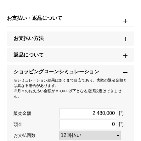
お問い合わせ商
品ID
お支払い・返品について
W242727
お支払い方法
商品名
パシャ
返品について
ブランド名
ショッピングローンシミュレーション
カルティエ
※シミュレーション結果はあくまで目安であり、実際の返済金額と
は異なる場合があります。
※月々のお支払い金額が￥3,000以下となる返済設定はできませ
モデル名
ん。
パシャ
円
販売金額
円
型番
頭金
お支払回数
WJPA0017